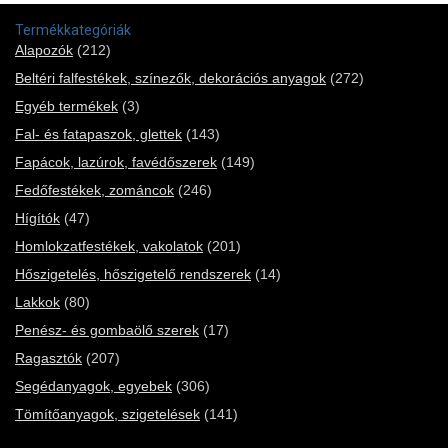
Termékkategóriák
Alapozók
(212)
Beltéri falfestékek, színezők, dekorációs anyagok
(272)
Egyéb termékek
(3)
Fal- és fatapaszok, glettek
(143)
Fapácok, lazúrok, favédőszerek
(149)
Fedőfestékek, zománcok
(246)
Hígítók
(47)
Homlokzatfestékek, vakolatok
(201)
Hőszigetelés, hőszigetelő rendszerek
(14)
Lakkok
(80)
Penész- és gombaölő szerek
(17)
Ragasztók
(207)
Segédanyagok, egyebek
(306)
Tömítőanyagok, szigetelések
(141)