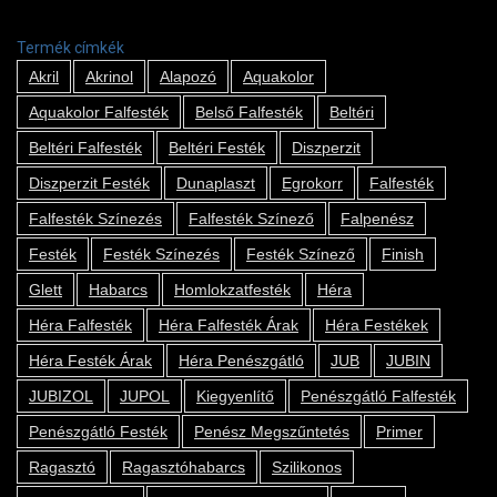
Termék címkék
Akril
Akrinol
Alapozó
Aquakolor
Aquakolor Falfesték
Belső Falfesték
Beltéri
Beltéri Falfesték
Beltéri Festék
Diszperzit
Diszperzit Festék
Dunaplaszt
Egrokorr
Falfesték
Falfesték Színezés
Falfesték Színező
Falpenész
Festék
Festék Színezés
Festék Színező
Finish
Glett
Habarcs
Homlokzatfesték
Héra
Héra Falfesték
Héra Falfesték Árak
Héra Festékek
Héra Festék Árak
Héra Penészgátló
JUB
JUBIN
JUBIZOL
JUPOL
Kiegyenlítő
Penészgátló Falfesték
Penészgátló Festék
Penész Megszűntetés
Primer
Ragasztó
Ragasztóhabarcs
Szilikonos