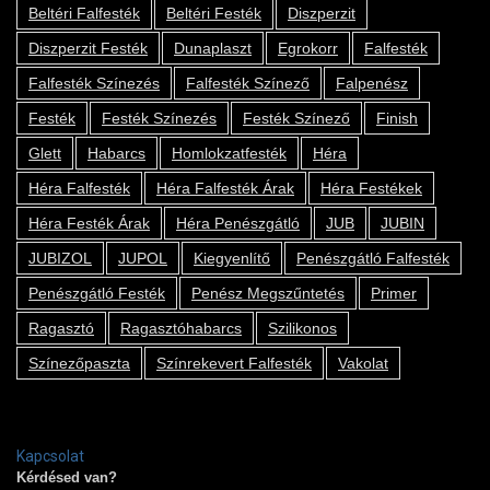
Beltéri Falfesték
Beltéri Festék
Diszperzit
Diszperzit Festék
Dunaplaszt
Egrokorr
Falfesték
Falfesték Színezés
Falfesték Színező
Falpenész
Festék
Festék Színezés
Festék Színező
Finish
Glett
Habarcs
Homlokzatfesték
Héra
Héra Falfesték
Héra Falfesték Árak
Héra Festékek
Héra Festék Árak
Héra Penészgátló
JUB
JUBIN
JUBIZOL
JUPOL
Kiegyenlítő
Penészgátló Falfesték
Penészgátló Festék
Penész Megszűntetés
Primer
Ragasztó
Ragasztóhabarcs
Szilikonos
Színezőpaszta
Színrekevert Falfesték
Vakolat
Kapcsolat
Kérdésed van?