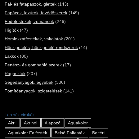
Fal- és fatapaszok, glettek
(143)
Fapácok, lazúrok, favédőszerek
(149)
Fedőfestékek, zománcok
(246)
Hígítók
(47)
Homlokzatfestékek, vakolatok
(201)
Hőszigetelés, hőszigetelő rendszerek
(14)
Lakkok
(80)
Penész- és gombaölő szerek
(17)
Ragasztók
(207)
Segédanyagok, egyebek
(306)
Tömítőanyagok, szigetelések
(141)
Termék címkék
Akril
Akrinol
Alapozó
Aquakolor
Aquakolor Falfesték
Belső Falfesték
Beltéri