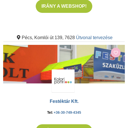
IRÁNY A WEBSHOP!
Pécs, Komlói út 139, 7628
Útvonal tervezése
Festéktár Kft.
Tel:
+36-30-749-4345