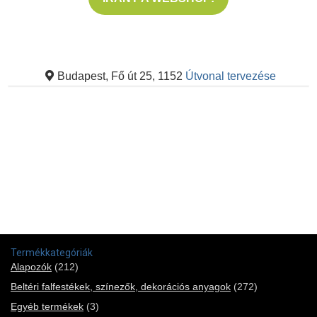
Budapest, Fő út 25, 1152
Útvonal tervezése
Termékkategóriák
Alapozók
(212)
Beltéri falfestékek, színezők, dekorációs anyagok
(272)
Egyéb termékek
(3)