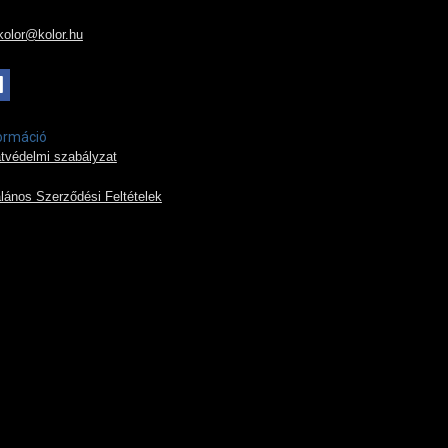
kolor@kolor.hu
ormáció
tvédelmi szabályzat
alános Szerződési Feltételek