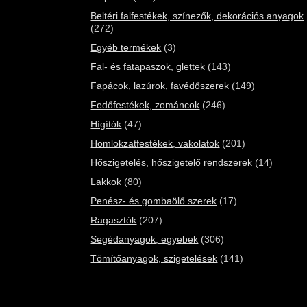
Beltéri falfestékek, színezők, dekorációs anyagok
(272)
Egyéb termékek
(3)
Fal- és fatapaszok, glettek
(143)
Fapácok, lazúrok, favédőszerek
(149)
Fedőfestékek, zománcok
(246)
Hígítók
(47)
Homlokzatfestékek, vakolatok
(201)
Hőszigetelés, hőszigetelő rendszerek
(14)
Lakkok
(80)
Penész- és gombaölő szerek
(17)
Ragasztók
(207)
Segédanyagok, egyebek
(306)
Tömítőanyagok, szigetelések
(141)