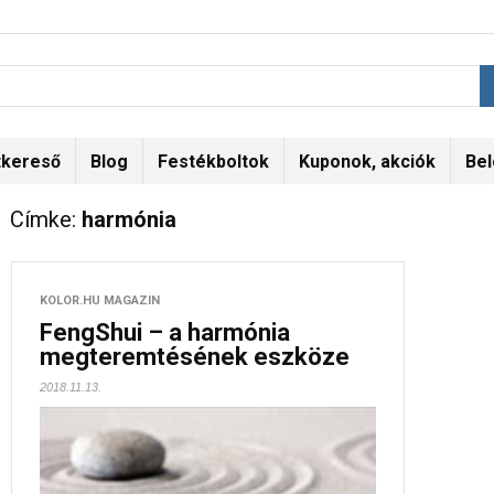
tkereső
Blog
Festékboltok
Kuponok, akciók
Bel
Címke:
harmónia
KOLOR.HU MAGAZIN
FengShui – a harmónia
megteremtésének eszköze
2018.11.13.