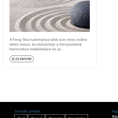
A Feng Shui tudománya több ezer éves múltra
tekint vissza, és elsősorban a környezetünk
harmonikus kialakítására és az ...
ELOLVASOM
Termék címkék
Kap
Kér