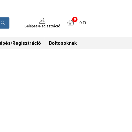
0
0
Ft
Belépés/Regisztráció
épés/Regisztráció
Boltosoknak