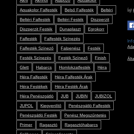
Akril
Akrinol
Alapozó
Aquakolor
Aquakolor Falfesték
Belső Falfesték
Beltéri
Írj!
Beltéri Falfesték
Beltéri Festék
Diszperzit
Diszperzit Festék
Dunaplaszt
Egrokorr
Falfesték
Falfesték Színezés
Inf
Ada
Falfesték Színező
Falpenész
Festék
Festék Színezés
Festék Színező
Finish
Ált
Glett
Habarcs
Homlokzatfesték
Héra
Héra Falfesték
Héra Falfesték Árak
Héra Festékek
Héra Festék Árak
Héra Penészgátló
JUB
JUBIN
JUBIZOL
JUPOL
Kiegyenlítő
Penészgátló Falfesték
Penészgátló Festék
Penész Megszűntetés
Primer
Ragasztó
Ragasztóhabarcs