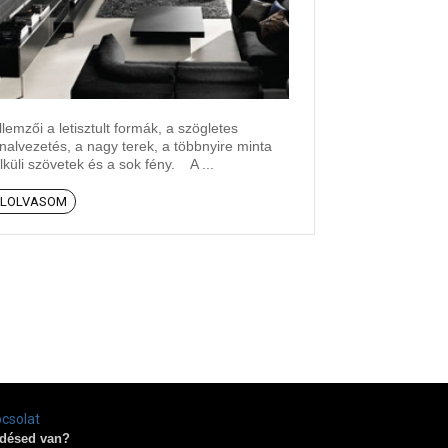
llemzői a letisztult formák, a szögletes
nalvezetés, a nagy terek, a többnyire minta
lküli szövetek és a sok fény. A ...
ELOLVASOM
csolat
désed van?