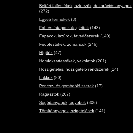
Beltéri falfestékek, színezők, dekorációs anyagok
(272)
Egyéb termékek
(3)
Fal- és fatapaszok, glettek
(143)
Fapácok, lazúrok, favédőszerek
(149)
Fedőfestékek, zománcok
(246)
Hígítók
(47)
Homlokzatfestékek, vakolatok
(201)
Hőszigetelés, hőszigetelő rendszerek
(14)
Lakkok
(80)
Penész- és gombaölő szerek
(17)
Ragasztók
(207)
Segédanyagok, egyebek
(306)
Tömítőanyagok, szigetelések
(141)