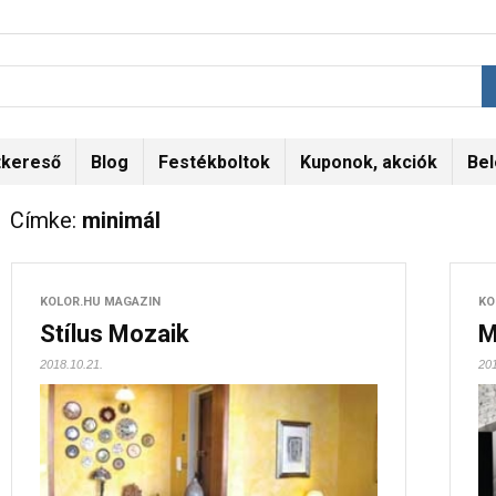
tkereső
Blog
Festékboltok
Kuponok, akciók
Bel
Címke:
minimál
KOLOR.HU MAGAZIN
KO
Stílus Mozaik
M
2018.10.21.
201