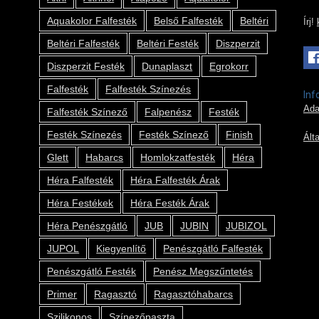
Aquakolor Falfesték
Belső Falfesték
Beltéri
Írj!
Beltéri Falfesték
Beltéri Festék
Diszperzit
Diszperzit Festék
Dunaplaszt
Egrokorr
Falfesték
Falfesték Színezés
Inf
Ada
Falfesték Színező
Falpenész
Festék
Festék Színezés
Festék Színező
Finish
Ált
Glett
Habarcs
Homlokzatfesték
Héra
Héra Falfesték
Héra Falfesték Árak
Héra Festékek
Héra Festék Árak
Héra Penészgátló
JUB
JUBIN
JUBIZOL
JUPOL
Kiegyenlítő
Penészgátló Falfesték
Penészgátló Festék
Penész Megszűntetés
Primer
Ragasztó
Ragasztóhabarcs
Szilikonos
Színezőpaszta