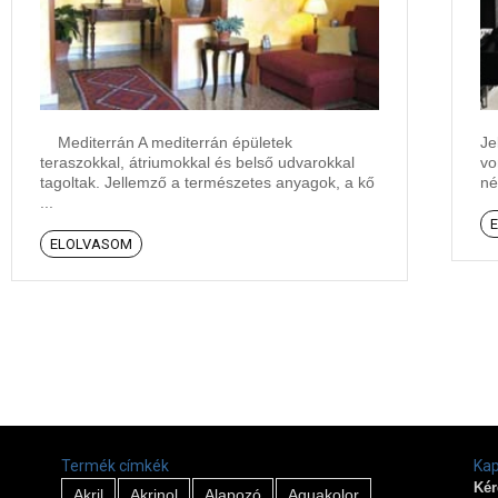
Mediterrán A mediterrán épületek
Je
teraszokkal, átriumokkal és belső udvarokkal
vo
tagoltak. Jellemző a természetes anyagok, a kő
né
...
ELOLVASOM
Termék címkék
Kap
Kér
Akril
Akrinol
Alapozó
Aquakolor