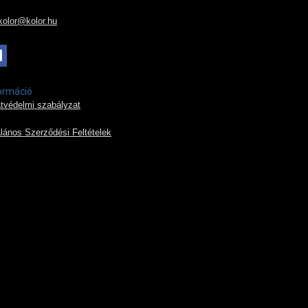
kolor@kolor.hu
ormáció
tvédelmi szabályzat
alános Szerződési Feltételek