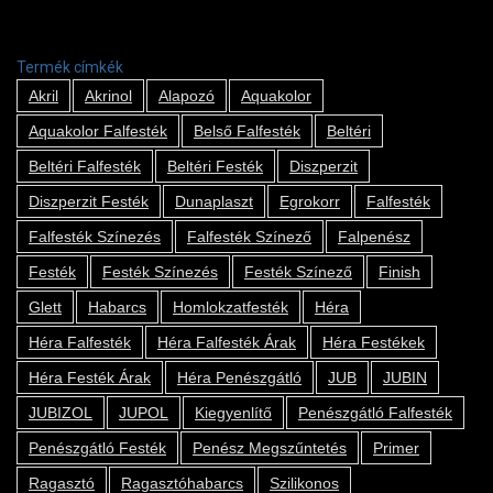
Termék címkék
Akril
Akrinol
Alapozó
Aquakolor
Aquakolor Falfesték
Belső Falfesték
Beltéri
Beltéri Falfesték
Beltéri Festék
Diszperzit
Diszperzit Festék
Dunaplaszt
Egrokorr
Falfesték
Falfesték Színezés
Falfesték Színező
Falpenész
Festék
Festék Színezés
Festék Színező
Finish
Glett
Habarcs
Homlokzatfesték
Héra
Héra Falfesték
Héra Falfesték Árak
Héra Festékek
Héra Festék Árak
Héra Penészgátló
JUB
JUBIN
JUBIZOL
JUPOL
Kiegyenlítő
Penészgátló Falfesték
Penészgátló Festék
Penész Megszűntetés
Primer
Ragasztó
Ragasztóhabarcs
Szilikonos