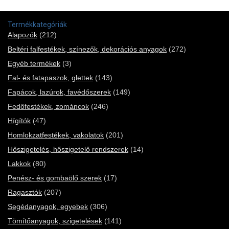
Termékkategóriák
Alapozók
(212)
Beltéri falfestékek, színezők, dekorációs anyagok
(272)
Egyéb termékek
(3)
Fal- és fatapaszok, glettek
(143)
Fapácok, lazúrok, favédőszerek
(149)
Fedőfestékek, zománcok
(246)
Hígítók
(47)
Homlokzatfestékek, vakolatok
(201)
Hőszigetelés, hőszigetelő rendszerek
(14)
Lakkok
(80)
Penész- és gombaölő szerek
(17)
Ragasztók
(207)
Segédanyagok, egyebek
(306)
Tömítőanyagok, szigetelések
(141)