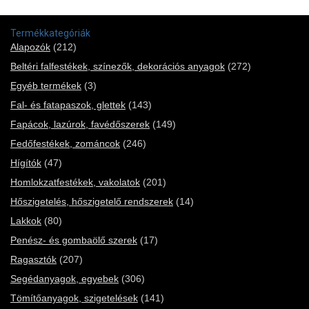
Termékkategóriák
Alapozók
(212)
Beltéri falfestékek, színezők, dekorációs anyagok
(272)
Egyéb termékek
(3)
Fal- és fatapaszok, glettek
(143)
Fapácok, lazúrok, favédőszerek
(149)
Fedőfestékek, zománcok
(246)
Hígítók
(47)
Homlokzatfestékek, vakolatok
(201)
Hőszigetelés, hőszigetelő rendszerek
(14)
Lakkok
(80)
Penész- és gombaölő szerek
(17)
Ragasztók
(207)
Segédanyagok, egyebek
(306)
Tömítőanyagok, szigetelések
(141)