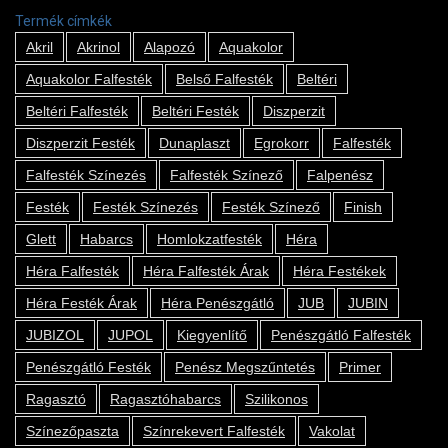
Termék címkék
Akril
Akrinol
Alapozó
Aquakolor
Aquakolor Falfesték
Belső Falfesték
Beltéri
Beltéri Falfesték
Beltéri Festék
Diszperzit
Diszperzit Festék
Dunaplaszt
Egrokorr
Falfesték
Falfesték Színezés
Falfesték Színező
Falpenész
Festék
Festék Színezés
Festék Színező
Finish
Glett
Habarcs
Homlokzatfesték
Héra
Héra Falfesték
Héra Falfesték Árak
Héra Festékek
Héra Festék Árak
Héra Penészgátló
JUB
JUBIN
JUBIZOL
JUPOL
Kiegyenlítő
Penészgátló Falfesték
Penészgátló Festék
Penész Megszűntetés
Primer
Ragasztó
Ragasztóhabarcs
Szilikonos
Színezőpaszta
Színrekevert Falfesték
Vakolat