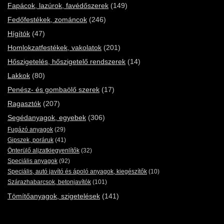
Fapácok, lazúrok, favédőszerek
(149)
Fedőfestékek, zománcok
(246)
Hígítók
(47)
Homlokzatfestékek, vakolatok
(201)
Hőszigetelés, hőszigetelő rendszerek
(14)
Lakkok
(80)
Penész- és gombaölő szerek
(17)
Ragasztók
(207)
Segédanyagok, egyebek
(306)
Fugázó anyagok
(29)
Gipszek, poráruk
(41)
Önterülő aljzatkiegyenlítők
(32)
Speciális anyagok
(92)
Speciális, autó javító és ápoló anyagok, kiegészítők
(10)
Szárazhabarcsok, betonjavítók
(101)
Tömítőanyagok, szigetelések
(141)