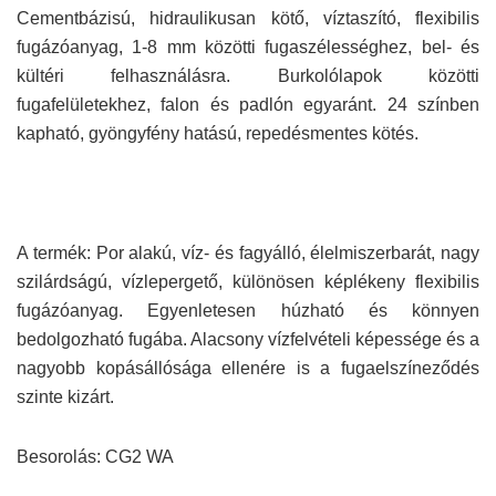
Cementbázisú, hidraulikusan kötő, víztaszító, flexibilis
fugázóanyag, 1-8 mm közötti fugaszélességhez, bel- és
kültéri felhasználásra. Burkolólapok közötti
fugafelületekhez, falon és padlón egyaránt. 24 színben
kapható, gyöngyfény hatású, repedésmentes kötés.
A termék: Por alakú, víz- és fagyálló, élelmiszerbarát, nagy
szilárdságú, vízlepergető, különösen képlékeny flexibilis
fugázóanyag. Egyenletesen húzható és könnyen
bedolgozható fugába. Alacsony vízfelvételi képessége és a
nagyobb kopásállósága ellenére is a fugaelszíneződés
szinte kizárt.
Besorolás: CG2 WA