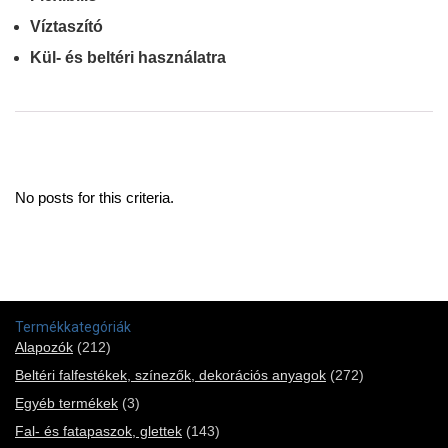
Víztaszító
Kül- és beltéri használatra
No posts for this criteria.
Termékkategóriák
Alapozók
(212)
Beltéri falfestékek, színezők, dekorációs anyagok
(272)
Egyéb termékek
(3)
Fal- és fatapaszok, glettek
(143)