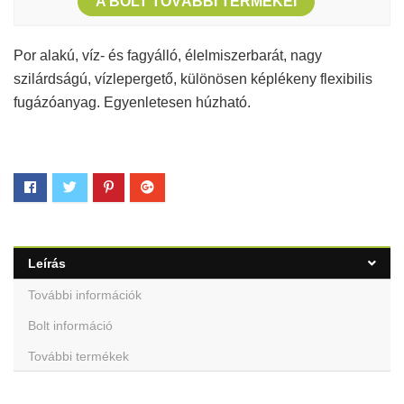
A BOLT TOVÁBBI TERMÉKEI
Por alakú, víz- és fagyálló, élelmiszerbarát, nagy
szilárdságú, vízlepergető, különösen képlékeny flexibilis
fugázóanyag. Egyenletesen húzható.
Leírás
További információk
Bolt információ
További termékek