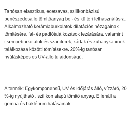
Tartósan elasztikus, ecetsavas, szilikonbázisú,
penészedésálló tömítőanyag bel- és kültéri felhasználásra.
Alkalmazható kerámiaburkolatok dilatációs hézagainak
tömítésére, fal- és padlótalálkozások lezárására, valamint
csempeburkolatok és szaniterek, kádak és zuhanykabinok
találkozása közötti tömítésekre. 20%-ig tartósan
nyúlásképes és UV-álló tulajdonságú.
A termék: Egykomponensű, UV és időjárás álló, vízzáró, 20
%-ig nyújtható , szilikon alapú tömítő anyag. Ellenáll a
gomba és baktérium hatásainak.