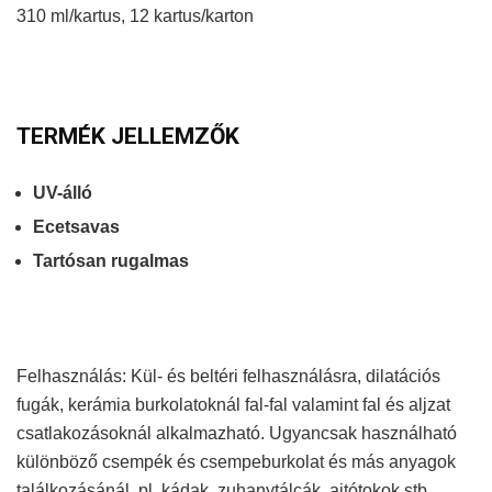
310 ml/kartus, 12 kartus/karton
TERMÉK JELLEMZŐK
UV-álló
Ecetsavas
Tartósan rugalmas
Felhasználás: Kül- és beltéri felhasználásra, dilatációs
fugák, kerámia burkolatoknál fal-fal valamint fal és aljzat
csatlakozásoknál alkalmazható. Ugyancsak használható
különböző csempék és csempeburkolat és más anyagok
találkozásánál. pl. kádak, zuhanytálcák, ajtótokok stb.