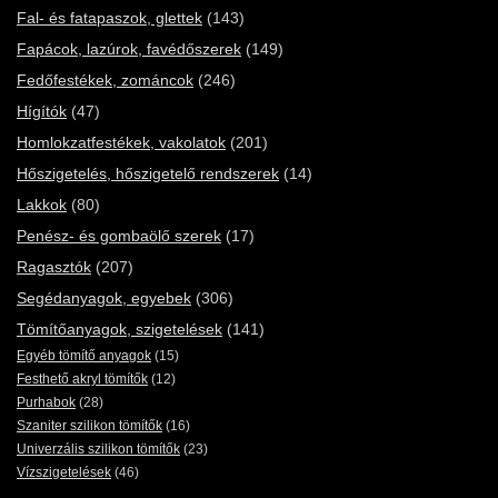
Fal- és fatapaszok, glettek
(143)
Fapácok, lazúrok, favédőszerek
(149)
Fedőfestékek, zománcok
(246)
Hígítók
(47)
Homlokzatfestékek, vakolatok
(201)
Hőszigetelés, hőszigetelő rendszerek
(14)
Lakkok
(80)
Penész- és gombaölő szerek
(17)
Ragasztók
(207)
Segédanyagok, egyebek
(306)
Tömítőanyagok, szigetelések
(141)
Egyéb tömítő anyagok
(15)
Festhető akryl tömítők
(12)
Purhabok
(28)
Szaniter szilikon tömítők
(16)
Univerzális szilikon tömítők
(23)
Vízszigetelések
(46)