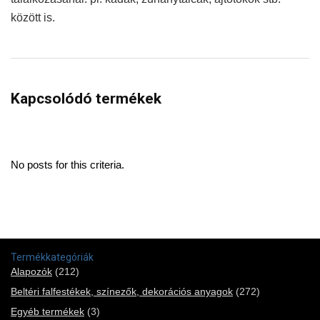
között is.
Kapcsolódó termékek
No posts for this criteria.
Termékkategóriák
Alapozók
(212)
Beltéri falfestékek, színezők, dekorációs anyagok
(272)
Egyéb termékek
(3)