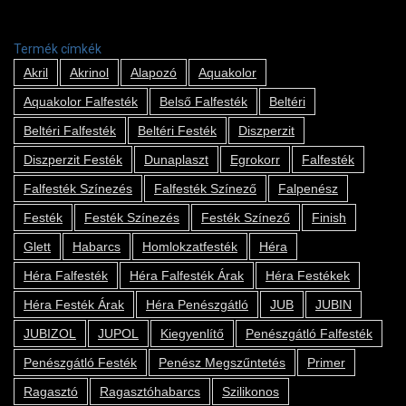
Termék címkék
Akril
Akrinol
Alapozó
Aquakolor
Aquakolor Falfesték
Belső Falfesték
Beltéri
Beltéri Falfesték
Beltéri Festék
Diszperzit
Diszperzit Festék
Dunaplaszt
Egrokorr
Falfesték
Falfesték Színezés
Falfesték Színező
Falpenész
Festék
Festék Színezés
Festék Színező
Finish
Glett
Habarcs
Homlokzatfesték
Héra
Héra Falfesték
Héra Falfesték Árak
Héra Festékek
Héra Festék Árak
Héra Penészgátló
JUB
JUBIN
JUBIZOL
JUPOL
Kiegyenlítő
Penészgátló Falfesték
Penészgátló Festék
Penész Megszűntetés
Primer
Ragasztó
Ragasztóhabarcs
Szilikonos