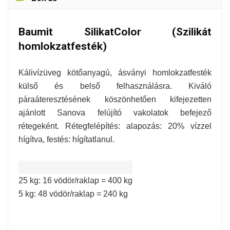
Baumit SilikatColor (Szilikát
homlokzatfesték)
Kálivízüveg kötőanyagú, ásványi homlokzatfesték
külső és belső felhasználásra. Kiváló
páraáteresztésének köszönhetően kifejezetten
ajánlott Sanova felújító vakolatok befejező
rétegeként. Rétegfelépítés: alapozás: 20% vízzel
hígítva, festés: hígítatlanul.
25 kg: 16 vödör/raklap = 400 kg
5 kg: 48 vödör/raklap = 240 kg