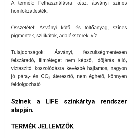
A termék: Felhasználásra kész, ásványi színes
homlokzatfesték.
Összetétel: Ásványi kötő- és töltőanyag, színes
pigmentek, szilikátok, adalékszerek, víz.
Tulajdonságok: Ásványi, feszültségmentesen
felszáradó, filmréteget nem képző, időjárás álló,
víztaszító, koszolódásra kevésbé hajlamos, nagyon
jó pára,- és CO
áteresztő, nem éghető, könnyen
2
feldolgozható
Színek a LIFE színkártya rendszer
alapján.
TERMÉK JELLEMZŐK