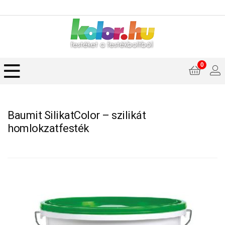
0
Baumit SilikatColor – szilikát
homlokzatfesték