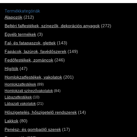
Termékkategóriák
Alapozók
(212)
Beltéri falfestékek, színezők, dekorációs anyagok
(272)
Egyéb termékek
(3)
Fal- és fatapaszok, glettek
(143)
Fapácok, lazúrok, favédőszerek
(149)
Fedőfestékek, zománcok
(246)
Hígítók
(47)
Homlokzatfestékek, vakolatok
(201)
Homlokzatfestékek
(89)
Homlokzati színezővakolatok
(84)
Lábazatfestékek
(10)
Lábazati vakolatok
(21)
Hőszigetelés, hőszigetelő rendszerek
(14)
Lakkok
(80)
Penész- és gombaölő szerek
(17)