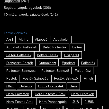
Ragasztók
(207)
Segédanyagok, egyebek
(306)
Tömítőanyagok, szigetelések
(141)
Termék címkék
Akril
Akrinol
Alapozó
Aquakolor
Aquakolor Falfesték
Belső Falfesték
Beltéri
Beltéri Falfesték
Beltéri Festék
Diszperzit
Diszperzit Festék
Dunaplaszt
Egrokorr
Falfesték
Falfesték Színezés
Falfesték Színező
Falpenész
Festék
Festék Színezés
Festék Színező
Finish
Glett
Habarcs
Homlokzatfesték
Héra
Héra Falfesték
Héra Falfesték Árak
Héra Festékek
Héra Festék Árak
Héra Penészgátló
JUB
JUBIN