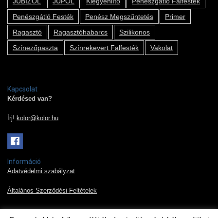
JUBIZOL
JUPOL
Kiegyenlítő
Penészgátló Falfesték
Penészgátló Festék
Penész Megszűntetés
Primer
Ragasztó
Ragasztóhabarcs
Szilikonos
Színezőpaszta
Színrekevert Falfesték
Vakolat
Kapcsolat
Kérdésed van?
Írj!
kolor@kolor.hu
Információ
Adatvédelmi szabályzat
Általános Szerződési Feltételek