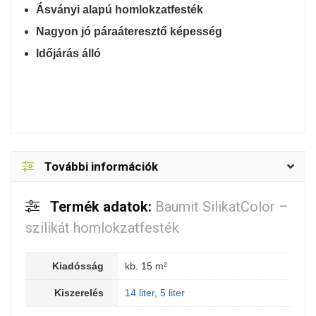
Ásványi alapú homlokzatfesték
Nagyon jó páraáteresztő képesség
Időjárás álló
További információk
Termék adatok:
Baumit SilikatColor –
szilikát homlokzatfesték
Kiadósság
kb. 15 m²
Kiszerelés
14 liter
,
5 liter