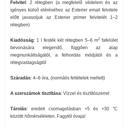
Felvitel
: 2 rétegben (a megfelelő védelem és az
igényes külső eléréséhez az Exterier email felvitele
előtt javasoljuk az Exterier primer felvitelét 1–2
rétegben)
2
Kiadósság
: 1 l festék két rétegben 5–6 m
fafelület
bevonására elegendő, függően az alap
megmunkáltságától, a felhordás módjától és a
rétegvastagságtól
Száradás
: 4–6 óra, (normális feltételek mellett)
A szerszámok tisztítása
: Vízzel és tisztítószerrel
Tárolás
: eredeti csomagolásban +5 és +30 °C
közötti hőmérsékleten. Fagytól óvaja!