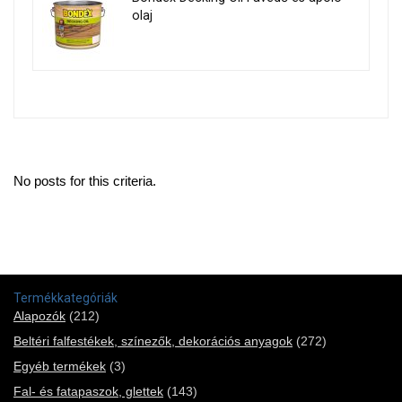
olaj
No posts for this criteria.
Termékkategóriák
Alapozók
(212)
Beltéri falfestékek, színezők, dekorációs anyagok
(272)
Egyéb termékek
(3)
Fal- és fatapaszok, glettek
(143)