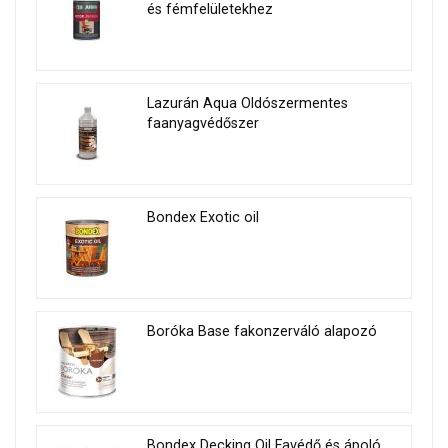
és fémfelületekhez
Lazurán Aqua Oldószermentes
faanyagvédőszer
Bondex Exotic oil
Boróka Base fakonzerváló alapozó
Bondex Decking Oil Favédő és ápoló