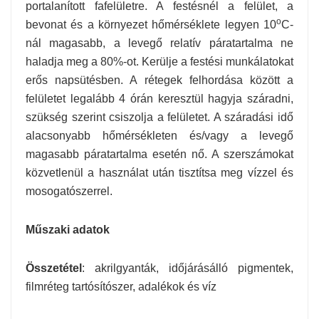
portalanított fafelületre. A festésnél a felület, a
o
bevonat és a környezet hőmérséklete legyen 10
C-
nál magasabb, a levegő relatív páratartalma ne
haladja meg a 80%-ot. Kerülje a festési munkálatokat
erős napsütésben. A rétegek felhordása között a
felületet legalább 4 órán keresztül hagyja száradni,
szükség szerint csiszolja a felületet. A száradási idő
alacsonyabb hőmérsékleten és/vagy a levegő
magasabb páratartalma esetén nő. A szerszámokat
közvetlenül a használat után tisztítsa meg vízzel és
mosogatószerrel.
Műszaki adatok
Összetétel
: akrilgyanták, időjárásálló pigmentek,
filmréteg tartósítószer, adalékok és víz