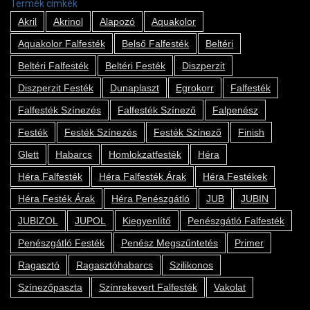
Termék címkék
Akril
Akrinol
Alapozó
Aquakolor
Aquakolor Falfesték
Belső Falfesték
Beltéri
Beltéri Falfesték
Beltéri Festék
Diszperzit
Diszperzit Festék
Dunaplaszt
Egrokorr
Falfesték
Falfesték Színezés
Falfesték Színező
Falpenész
Festék
Festék Színezés
Festék Színező
Finish
Glett
Habarcs
Homlokzatfesték
Héra
Héra Falfesték
Héra Falfesték Árak
Héra Festékek
Héra Festék Árak
Héra Penészgátló
JUB
JUBIN
JUBIZOL
JUPOL
Kiegyenlítő
Penészgátló Falfesték
Penészgátló Festék
Penész Megszűntetés
Primer
Ragasztó
Ragasztóhabarcs
Szilikonos
Színezőpaszta
Színrekevert Falfesték
Vakolat