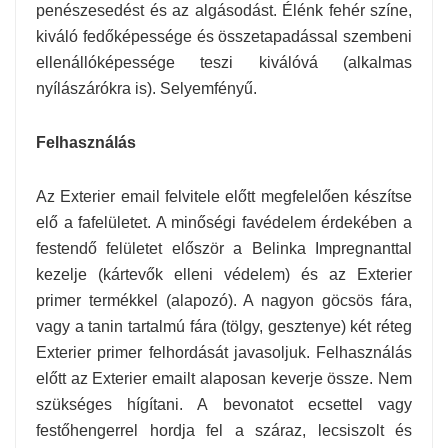
penészesedést és az algásodást. Élénk fehér színe,
kiváló fedőképessége és összetapadással szembeni
ellenállóképessége teszi kiválóvá (alkalmas
nyílászárókra is). Selyemfényű.
Felhasználás
Az Exterier email felvitele előtt megfelelően készítse
elő a fafelületet. A minőségi favédelem érdekében a
festendő felületet először a Belinka Impregnanttal
kezelje (kártevők elleni védelem) és az Exterier
primer termékkel (alapozó). A nagyon göcsös fára,
vagy a tanin tartalmú fára (tölgy, gesztenye) két réteg
Exterier primer felhordását javasoljuk. Felhasználás
előtt az Exterier emailt alaposan keverje össze. Nem
szükséges hígítani. A bevonatot ecsettel vagy
festőhengerrel hordja fel a száraz, lecsiszolt és