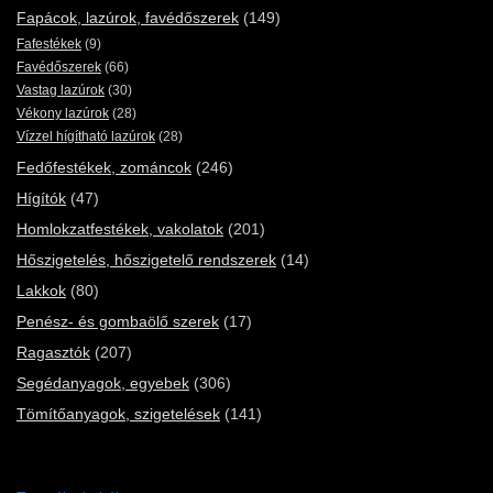
Fapácok, lazúrok, favédőszerek
(149)
Fafestékek
(9)
Favédőszerek
(66)
Vastag lazúrok
(30)
Vékony lazúrok
(28)
Vízzel hígítható lazúrok
(28)
Fedőfestékek, zománcok
(246)
Hígítók
(47)
Homlokzatfestékek, vakolatok
(201)
Hőszigetelés, hőszigetelő rendszerek
(14)
Lakkok
(80)
Penész- és gombaölő szerek
(17)
Ragasztók
(207)
Segédanyagok, egyebek
(306)
Tömítőanyagok, szigetelések
(141)