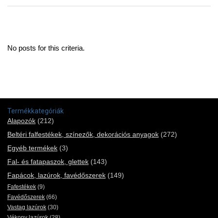
No posts for this criteria.
Termékkategóriák
Alapozók
(212)
Beltéri falfestékek, színezők, dekorációs anyagok
(272)
Egyéb termékek
(3)
Fal- és fatapaszok, glettek
(143)
Fapácok, lazúrok, favédőszerek
(149)
Fafestékek
(9)
Favédőszerek
(66)
Vastag lazúrok
(30)
Vékony lazúrok
(28)