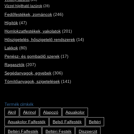
Vízzel hígítható lazúrok
(28)
Fedőfestékek, zománcok
(246)
Hígítók
(47)
Homlokzatfestékek, vakolatok
(201)
Hőszigetelés, hőszigetelő rendszerek
(14)
Lakkok
(80)
Penész- és gombaölő szerek
(17)
Ragasztók
(207)
Segédanyagok, egyebek
(306)
Tömítőanyagok, szigetelések
(141)
Termék címkék
Akril
Akrinol
Alapozó
Aquakolor
Aquakolor Falfesték
Belső Falfesték
Beltéri
Beltéri Falfesték
Beltéri Festék
Diszperzit