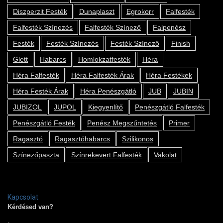
Diszperzit Festék
Dunaplaszt
Egrokorr
Falfesték
Falfesték Színezés
Falfesték Színező
Falpenész
Festék
Festék Színezés
Festék Színező
Finish
Glett
Habarcs
Homlokzatfesték
Héra
Héra Falfesték
Héra Falfesték Árak
Héra Festékek
Héra Festék Árak
Héra Penészgátló
JUB
JUBIN
JUBIZOL
JUPOL
Kiegyenlítő
Penészgátló Falfesték
Penészgátló Festék
Penész Megszűntetés
Primer
Ragasztó
Ragasztóhabarcs
Szilikonos
Színezőpaszta
Színrekevert Falfesték
Vakolat
Kapcsolat
Kérdésed van?