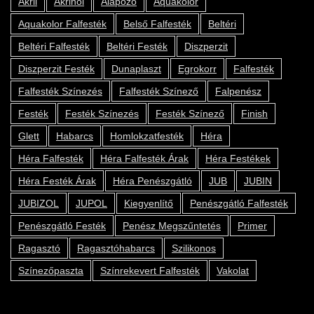
Akril
Akrinol
Alapozó
Aquakolor
Aquakolor Falfesték
Belső Falfesték
Beltéri
Beltéri Falfesték
Beltéri Festék
Diszperzit
Diszperzit Festék
Dunaplaszt
Egrokorr
Falfesték
Falfesték Színezés
Falfesték Színező
Falpenész
Festék
Festék Színezés
Festék Színező
Finish
Glett
Habarcs
Homlokzatfesték
Héra
Héra Falfesték
Héra Falfesték Árak
Héra Festékek
Héra Festék Árak
Héra Penészgátló
JUB
JUBIN
JUBIZOL
JUPOL
Kiegyenlítő
Penészgátló Falfesték
Penészgátló Festék
Penész Megszűntetés
Primer
Ragasztó
Ragasztóhabarcs
Szilikonos
Színezőpaszta
Színrekevert Falfesték
Vakolat