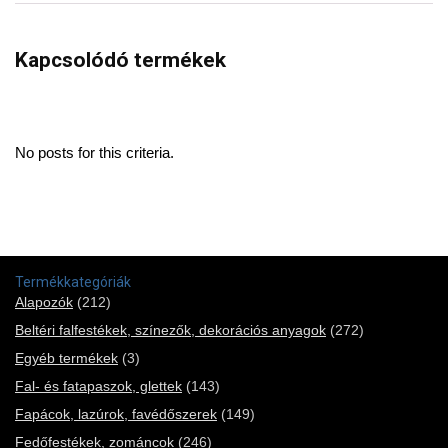
Kapcsolódó termékek
No posts for this criteria.
Termékkategóriák
Alapozók
(212)
Beltéri falfestékek, színezők, dekorációs anyagok
(272)
Egyéb termékek
(3)
Fal- és fatapaszok, glettek
(143)
Fapácok, lazúrok, favédőszerek
(149)
Fedőfestékek, zománcok
(246)