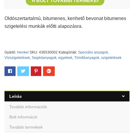
A BOLT TOVÁBBI TERMÉKEI
Oldószertartalmú, bitumenes, kenhető bevonat bitumenes
szigetelési munkák előtti alapozásra.
Gyártó:
Henkel
SKU:
436530002
Kategóriák:
Speciális anyagok
,
Vízszigetelések
,
Segédanyagok, egyebek
,
Tömítőanyagok, szigetelések
Leírás
További információk
Bolt információ
További termékek