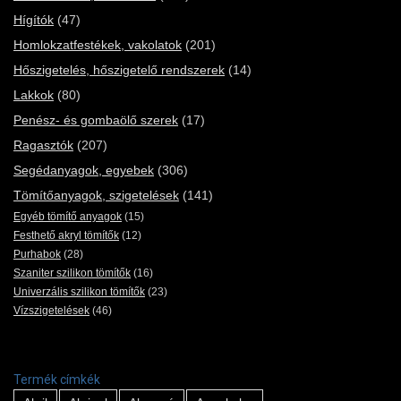
Hígítók
(47)
Homlokzatfestékek, vakolatok
(201)
Hőszigetelés, hőszigetelő rendszerek
(14)
Lakkok
(80)
Penész- és gombaölő szerek
(17)
Ragasztók
(207)
Segédanyagok, egyebek
(306)
Tömítőanyagok, szigetelések
(141)
Egyéb tömítő anyagok
(15)
Festhető akryl tömítők
(12)
Purhabok
(28)
Szaniter szilikon tömítők
(16)
Univerzális szilikon tömítők
(23)
Vízszigetelések
(46)
Termék címkék