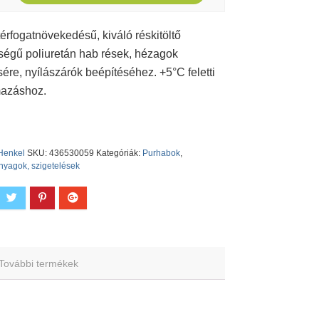
érfogatnövekedésű, kiváló réskitöltő
égű poliuretán hab rések, hézagok
ésére, nyílászárók beépítéséhez. +5°C feletti
mazáshoz.
Henkel
SKU:
436530059
Kategóriák:
Purhabok
,
nyagok, szigetelések
További termékek