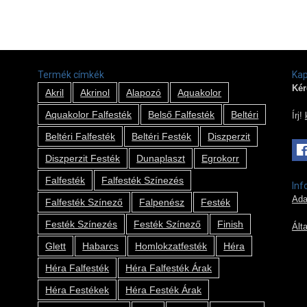
Termék címkék
Kap
Kér
Akril
Akrinol
Alapozó
Aquakolor
Aquakolor Falfesték
Belső Falfesték
Beltéri
Írj!
Beltéri Falfesték
Beltéri Festék
Diszperzit
Diszperzit Festék
Dunaplaszt
Egrokorr
Falfesték
Falfesték Színezés
Inf
Ada
Falfesték Színező
Falpenész
Festék
Festék Színezés
Festék Színező
Finish
Ált
Glett
Habarcs
Homlokzatfesték
Héra
Héra Falfesték
Héra Falfesték Árak
Héra Festékek
Héra Festék Árak