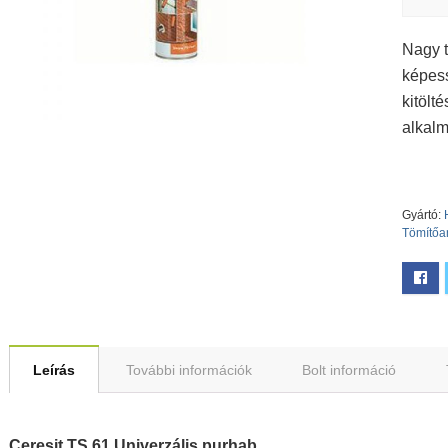
Nagy t
képess
kitölt
alkal
Gyártó:
Tömítőa
Leírás
További információk
Bolt információ
Ceresit TS 61 Univerzális purhab