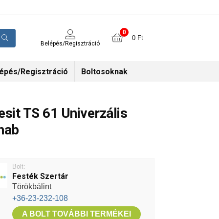
0
0
Ft
Belépés/Regisztráció
épés/Regisztráció
Boltosoknak
esit TS 61 Univerzális
hab
Bolt:
Festék Szertár
Törökbálint
+36-23-232-108
A BOLT TOVÁBBI TERMÉKEI