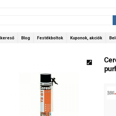
tkereső
Blog
Festékboltok
Kuponok, akciók
Bel
Cer
pur