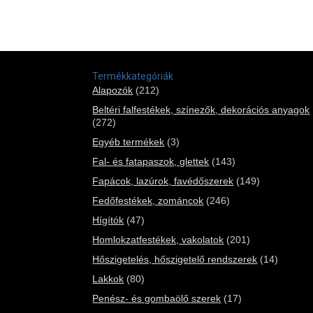
Termékkategóriák
Alapozók
(212)
Beltéri falfestékek, színezők, dekorációs anyagok
(272)
Egyéb termékek
(3)
Fal- és fatapaszok, glettek
(143)
Fapácok, lazúrok, favédőszerek
(149)
Fedőfestékek, zománcok
(246)
Hígítók
(47)
Homlokzatfestékek, vakolatok
(201)
Hőszigetelés, hőszigetelő rendszerek
(14)
Lakkok
(80)
Penész- és gombaölő szerek
(17)