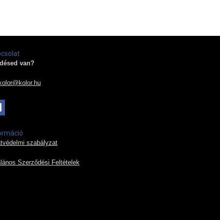
csolat
désed van?
kolor@kolor.hu
ormáció
tvédelmi szabályzat
alános Szerződési Feltételek