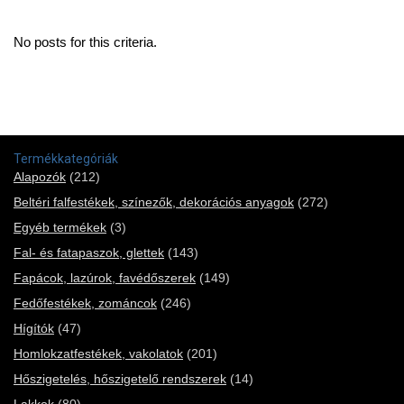
No posts for this criteria.
Termékkategóriák
Alapozók
(212)
Beltéri falfestékek, színezők, dekorációs anyagok
(272)
Egyéb termékek
(3)
Fal- és fatapaszok, glettek
(143)
Fapácok, lazúrok, favédőszerek
(149)
Fedőfestékek, zománcok
(246)
Hígítók
(47)
Homlokzatfestékek, vakolatok
(201)
Hőszigetelés, hőszigetelő rendszerek
(14)