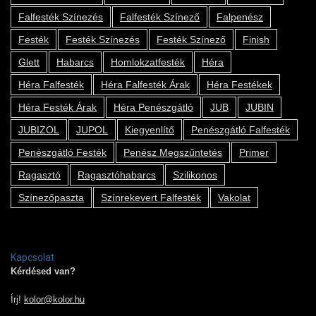
Falfesték Színezés
Falfesték Színező
Falpenész
Festék
Festék Színezés
Festék Színező
Finish
Glett
Habarcs
Homlokzatfesték
Héra
Héra Falfesték
Héra Falfesték Árak
Héra Festékek
Héra Festék Árak
Héra Penészgátló
JUB
JUBIN
JUBIZOL
JUPOL
Kiegyenlítő
Penészgátló Falfesték
Penészgátló Festék
Penész Megszűntetés
Primer
Ragasztó
Ragasztóhabarcs
Szilikonos
Színezőpaszta
Színrekevert Falfesték
Vakolat
Kapcsolat
Kérdésed van?
Írj!
kolor@kolor.hu