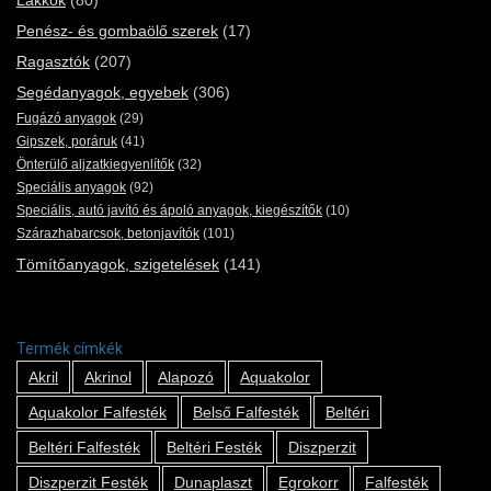
Lakkok
(80)
Penész- és gombaölő szerek
(17)
Ragasztók
(207)
Segédanyagok, egyebek
(306)
Fugázó anyagok
(29)
Gipszek, poráruk
(41)
Önterülő aljzatkiegyenlítők
(32)
Speciális anyagok
(92)
Speciális, autó javító és ápoló anyagok, kiegészítők
(10)
Szárazhabarcsok, betonjavítók
(101)
Tömítőanyagok, szigetelések
(141)
Termék címkék
Akril
Akrinol
Alapozó
Aquakolor
Aquakolor Falfesték
Belső Falfesték
Beltéri
Beltéri Falfesték
Beltéri Festék
Diszperzit
Diszperzit Festék
Dunaplaszt
Egrokorr
Falfesték