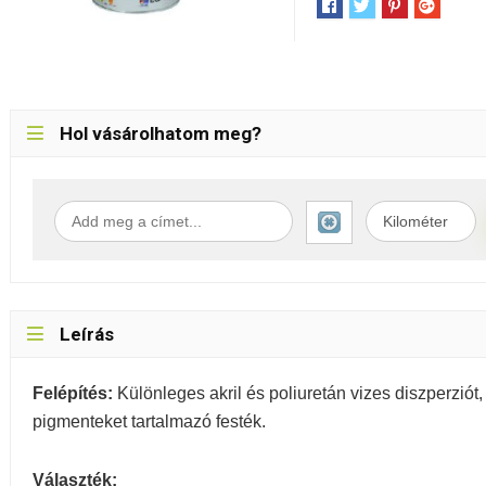
Hol vásárolhatom meg?
Leírás
Felépítés:
Különleges akril és poliuretán vizes diszperziót,
pigmenteket tartalmazó festék.
Választék: