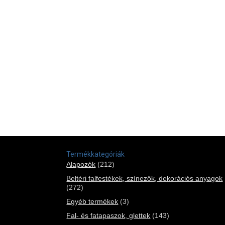
Termékkategóriák
Alapozók
(212)
Beltéri falfestékek, színezők, dekorációs anyagok
(272)
Egyéb termékek
(3)
Fal- és fatapaszok, glettek
(143)