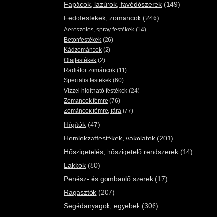
Fapácok, lazúrok, favédőszerek
(149)
Fedőfestékek, zománcok
(246)
Aeroszolos, spray festékek
(14)
Betonfestékek
(26)
Kádzománcok
(2)
Olajfestékek
(2)
Radiátor zománcok
(11)
Speciális festékek
(60)
Vízzel higítható festékek
(24)
Zománcok fémre
(76)
Zománcok fémre, fára
(77)
Hígítók
(47)
Homlokzatfestékek, vakolatok
(201)
Hőszigetelés, hőszigetelő rendszerek
(14)
Lakkok
(80)
Penész- és gombaölő szerek
(17)
Ragasztók
(207)
Segédanyagok, egyebek
(306)