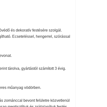
ióvédő és dekoratív festésére szolgál.
gítható. Ecseteléssel, hengerrel, szórással
bevonat.
nt tárolva, gyártástól számított 3 évig.
iteres műanyag vödörben.
ás zománccal bevont felületre közvetlenül
an megtisztítjuk és zsírtalanítjuk festés