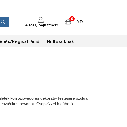
0
0
Ft
Belépés/Regisztráció
épés/Regisztráció
Boltosoknak
lületek korrózióvédő és dekoratív festésére szolgál.
 esztétikus bevonat. Csapvízzel hígítható.