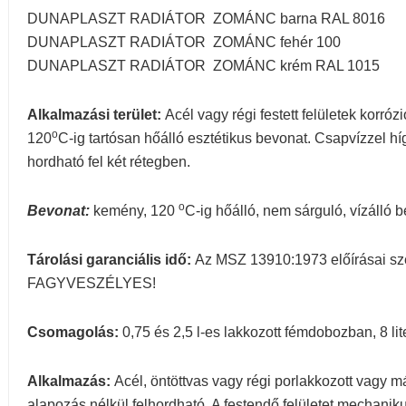
DUNAPLASZT RADIÁTOR ZOMÁNC barna RAL 8016
DUNAPLASZT RADIÁTOR ZOMÁNC fehér 100
DUNAPLASZT RADIÁTOR ZOMÁNC krém RAL 1015
Alkalmazási terület:
Acél vagy régi festett felületek korróz
o
120
C-ig tartósan hőálló esztétikus bevonat. Csapvízzel hí
hordható fel két rétegben.
o
Bevonat:
kemény, 120
C-ig hőálló, nem sárguló, vízálló 
Tárolási garanciális idő:
Az MSZ 13910:1973 előírásai szeri
FAGYVESZÉLYES!
Csomagolás:
0,75 és 2,5 l-es lakkozott fémdobozban, 8 l
Alkalmazás:
Acél, öntöttvas vagy régi porlakkozott vagy m
alapozás nélkül felhordható. A festendő felületet mechanikus