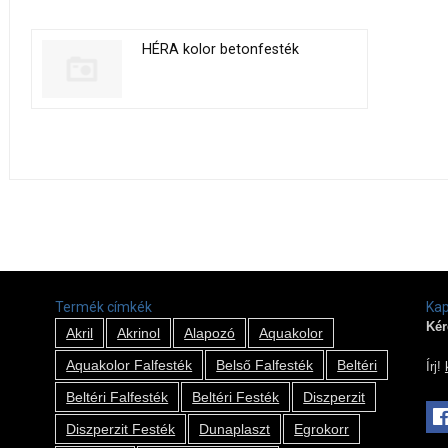
HÉRA kolor betonfesték
Termék címkék
Kap
Kér
Akril
Akrinol
Alapozó
Aquakolor
Aquakolor Falfesték
Belső Falfesték
Beltéri
Írj!
Beltéri Falfesték
Beltéri Festék
Diszperzit
Diszperzit Festék
Dunaplaszt
Egrokorr