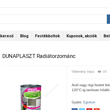
tkereső
Blog
Festékboltok
Kuponok, akciók
Bel
DUNAPLASZT Radiátorzománc
Vélemény írása
131
Acél vagy régi festett fe
120°C-ig tartósan hőálló
Gyártó:
Egrokorr