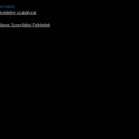
ormáció
tvédelmi szabályzat
alános Szerződési Feltételek