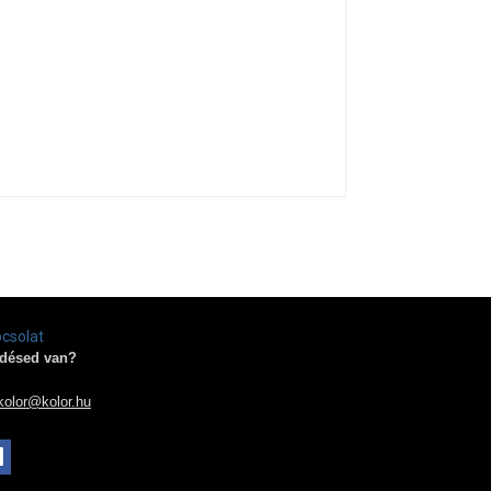
csolat
désed van?
kolor@kolor.hu