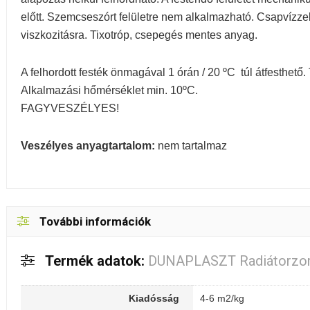
előtt. Szemcseszórt felületre nem alkalmazható. Csapvízzel 
viszkozitásra. Tixotróp, csepegés mentes anyag.
A felhordott festék önmagával 1 órán / 20 ºC túl átfesthető
Alkalmazási hőmérséklet min. 10ºC.
FAGYVESZÉLYES!
Veszélyes anyagtartalom:
nem tartalmaz
További információk
Termék adatok:
DUNAPLASZT Radiátorzo
Kiadósság
4-6 m2/kg