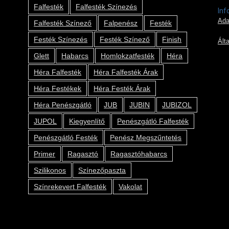
Falfesték
Falfesték Színezés
Inf
Ada
Falfesték Színező
Falpenész
Festék
Festék Színezés
Festék Színező
Finish
Ált
Glett
Habarcs
Homlokzatfesték
Héra
Héra Falfesték
Héra Falfesték Árak
Héra Festékek
Héra Festék Árak
Héra Penészgátló
JUB
JUBIN
JUBIZOL
JUPOL
Kiegyenlítő
Penészgátló Falfesték
Penészgátló Festék
Penész Megszűntetés
Primer
Ragasztó
Ragasztóhabarcs
Szilikonos
Színezőpaszta
Színrekevert Falfesték
Vakolat