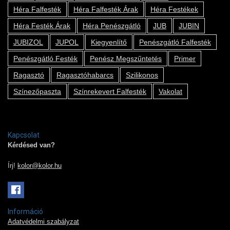
Héra Falfesték
Héra Falfesték Árak
Héra Festékek
Héra Festék Árak
Héra Penészgátló
JUB
JUBIN
JUBIZOL
JUPOL
Kiegyenlítő
Penészgátló Falfesték
Penészgátló Festék
Penész Megszűntetés
Primer
Ragasztó
Ragasztóhabarcs
Szilikonos
Színezőpaszta
Színrekevert Falfesték
Vakolat
Kapcsolat
Kérdésed van?
Írj!
kolor@kolor.hu
Információ
Adatvédelmi szabályzat