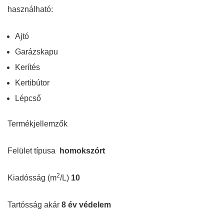
használható:
Ajtó
Garázskapu
Kerítés
Kertibútor
Lépcső
Termékjellemzők
Felület típusa
homokszórt
2
Kiadósság (m
/L)
10
Tartósság akár
8 év védelem