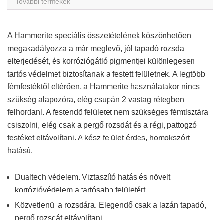
További termékek
A Hammerite speciális összetételének köszönhetően
megakadályozza a már meglévő, jól tapadó rozsda
elterjedését, és korróziógátló pigmentjei különlegesen
tartós védelmet biztosítanak a festett felületnek. A legtöbb
fémfestéktől eltérően, a Hammerite használatakor nincs
szükség alapozóra, elég csupán 2 vastag rétegben
felhordani. A festendő felületet nem szükséges fémtisztára
csiszolni, elég csak a pergő rozsdát és a régi, pattogzó
festéket eltávolítani. A kész felület érdes, homokszórt
hatású.
Dualtech védelem. Viztaszító hatás és növelt
korrózióvédelem a tartósabb felületért.
Közvetlenül a rozsdára. Elegendő csak a lazán tapadó,
pergő rozsdát eltávolítani.