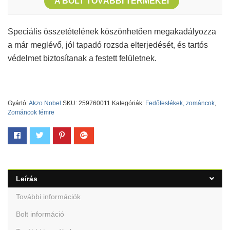
A BOLT TOVÁBBI TERMÉKEI
Speciális összetételének köszönhetően megakadályozza
a már meglévő, jól tapadó rozsda elterjedését, és tartós
védelmet biztosítanak a festett felületnek.
Gyártó:
Akzo Nobel
SKU:
259760011
Kategóriák:
Fedőfestékek, zománcok
,
Zománcok fémre
Leírás
További információk
Bolt információ