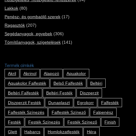
Lakkok
(80)
Penész- és gombaölő szerek
(17)
Ragasztók
(207)
Segédanyagok, egyebek
(306)
Tömítőanyagok, szigetelések
(141)
Termék címkék
Akril
Akrinol
Alapozó
Aquakolor
Aquakolor Falfesték
Belső Falfesték
Beltéri
Beltéri Falfesték
Beltéri Festék
Diszperzit
Diszperzit Festék
Dunaplaszt
Egrokorr
Falfesték
Falfesték Színezés
Falfesték Színező
Falpenész
Festék
Festék Színezés
Festék Színező
Finish
Glett
Habarcs
Homlokzatfesték
Héra