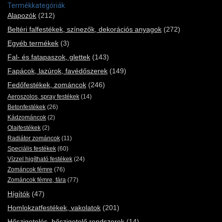
Termékkategóriák
Alapozók
(212)
Beltéri falfestékek, színezők, dekorációs anyagok
(272)
Egyéb termékek
(3)
Fal- és fatapaszok, glettek
(143)
Fapácok, lazúrok, favédőszerek
(149)
Fedőfestékek, zománcok
(246)
Aeroszolos, spray festékek
(14)
Betonfestékek
(26)
Kádzománcok
(2)
Olajfestékek
(2)
Radiátor zománcok
(11)
Speciális festékek
(60)
Vízzel higítható festékek
(24)
Zománcok fémre
(76)
Zománcok fémre, fára
(77)
Hígítók
(47)
Homlokzatfestékek, vakolatok
(201)
Hőszigetelés, hőszigetelő rendszerek
(14)