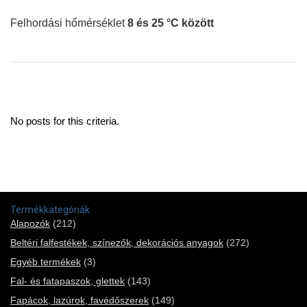
Felhordási hőmérséklet
8 és 25 °C között
No posts for this criteria.
Termékkategóriák
Alapozók
(212)
Beltéri falfestékek, színezők, dekorációs anyagok
(272)
Egyéb termékek
(3)
Fal- és fatapaszok, glettek
(143)
Fapácok, lazúrok, favédőszerek
(149)