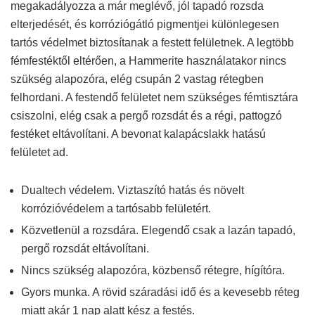
megakadályozza a már meglévő, jól tapadó rozsda
elterjedését, és korróziógátló pigmentjei különlegesen
tartós védelmet biztosítanak a festett felületnek. A legtöbb
fémfestéktől eltérően, a Hammerite használatakor nincs
szükség alapozóra, elég csupán 2 vastag rétegben
felhordani. A festendő felületet nem szükséges fémtisztára
csiszolni, elég csak a pergő rozsdát és a régi, pattogzó
festéket eltávolítani. A bevonat kalapácslakk hatású
felületet ad.
Dualtech védelem. Viztaszító hatás és növelt
korrózióvédelem a tartósabb felületért.
Közvetlenül a rozsdára. Elegendő csak a lazán tapadó,
pergő rozsdát eltávolítani.
Nincs szükség alapozóra, közbenső rétegre, hígítóra.
Gyors munka. A rövid száradási idő és a kevesebb réteg
miatt akár 1 nap alatt kész a festés.