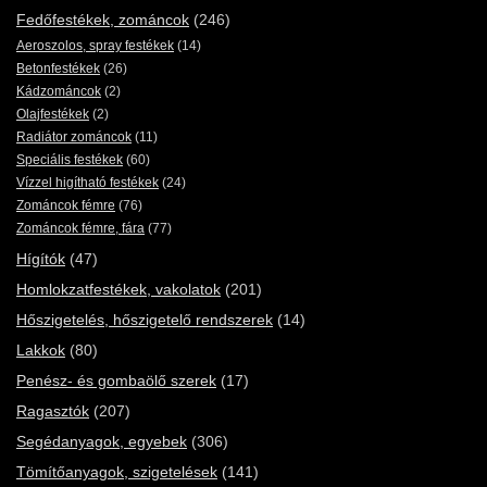
Fedőfestékek, zománcok
(246)
Aeroszolos, spray festékek
(14)
Betonfestékek
(26)
Kádzománcok
(2)
Olajfestékek
(2)
Radiátor zománcok
(11)
Speciális festékek
(60)
Vízzel higítható festékek
(24)
Zománcok fémre
(76)
Zománcok fémre, fára
(77)
Hígítók
(47)
Homlokzatfestékek, vakolatok
(201)
Hőszigetelés, hőszigetelő rendszerek
(14)
Lakkok
(80)
Penész- és gombaölő szerek
(17)
Ragasztók
(207)
Segédanyagok, egyebek
(306)
Tömítőanyagok, szigetelések
(141)