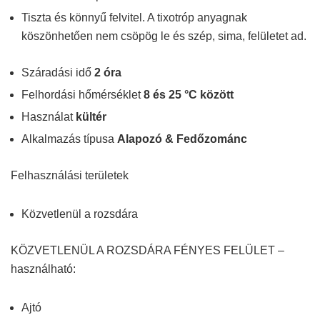
Tiszta és könnyű felvitel. A tixotróp anyagnak
köszönhetően nem csöpög le és szép, sima, felületet ad.
Száradási idő
2 óra
Felhordási hőmérséklet
8 és 25 °C között
Használat
kültér
Alkalmazás típusa
Alapozó & Fedőzománc
Felhasználási területek
Közvetlenül a rozsdára
KÖZVETLENÜL A ROZSDÁRA FÉNYES FELÜLET –
használható:
Ajtó