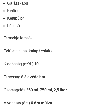
Garázskapu
Kerítés
Kertibútor
Lépcső
Termékjellemzők
Felület típusa
kalapácslakk
2
Kiadósság (m
/L)
10
Tartósság
8 év védelem
Csomagolás
250 ml, 750 ml, 2,5 liter
Átvonható (óra)
6 óra múlva