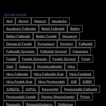
Termék címkék
Akril
Akrinol
Alapozó
Aquakolor
Aquakolor Falfesték
Belső Falfesték
Beltéri
Beltéri Falfesték
Beltéri Festék
Diszperzit
Diszperzit Festék
Dunaplaszt
Egrokorr
Falfesték
Falfesték Színezés
Falfesték Színező
Falpenész
Festék
Festék Színezés
Festék Színező
Finish
Glett
Habarcs
Homlokzatfesték
Héra
Héra Falfesték
Héra Falfesték Árak
Héra Festékek
Héra Festék Árak
Héra Penészgátló
JUB
JUBIN
JUBIZOL
JUPOL
Kiegyenlítő
Penészgátló Falfesték
Penészgátló Festék
Penész Megszűntetés
Primer
Ragasztó
Ragasztóhabarcs
Szilikonos