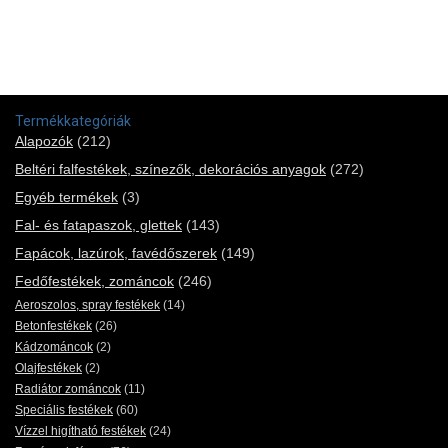
Termékkategóriák
Alapozók
(212)
Beltéri falfestékek, színezők, dekorációs anyagok
(272)
Egyéb termékek
(3)
Fal- és fatapaszok, glettek
(143)
Fapácok, lazúrok, favédőszerek
(149)
Fedőfestékek, zománcok
(246)
Aeroszolos, spray festékek
(14)
Betonfestékek
(26)
Kádzománcok
(2)
Olajfestékek
(2)
Radiátor zománcok
(11)
Speciális festékek
(60)
Vízzel higítható festékek
(24)