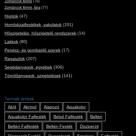
Zománcok fémre
(76)
Zománcok fémre, fára
(77)
Hígítók
(47)
Homlokzatfestékek, vakolatok
(201)
Hőszigetelés, hőszigetelő rendszerek
(14)
Lakkok
(80)
Penész- és gombaölő szerek
(17)
Ragasztók
(207)
Segédanyagok, egyebek
(306)
Tömítőanyagok, szigetelések
(141)
Termék címkék
Akril
Akrinol
Alapozó
Aquakolor
Aquakolor Falfesték
Belső Falfesték
Beltéri
Beltéri Falfesték
Beltéri Festék
Diszperzit