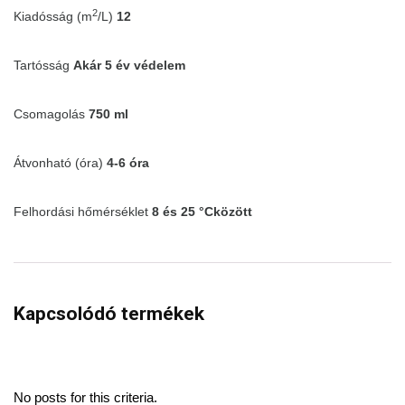
2
Kiadósság (m
/L)
12
Tartósság
Akár 5 év védelem
Csomagolás
750 ml
Átvonható (óra)
4-6 óra
Felhordási hőmérséklet
8 és 25 °Cközött
Kapcsolódó termékek
No posts for this criteria.