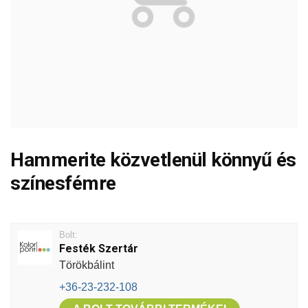
Hammerite közvetlenül könnyű és
színesfémre
Bolt:
Festék Szertár
Törökbálint
+36-23-232-108