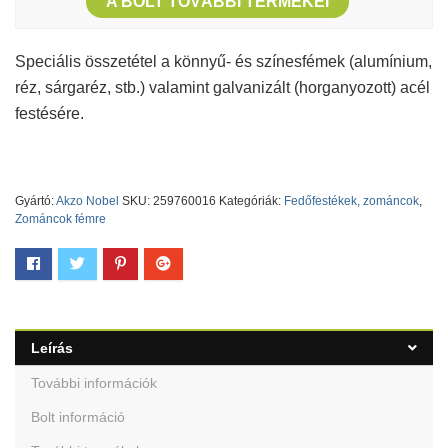
A BOLT TOVÁBBI TERMÉKEI
Speciális összetétel a könnyű- és színesfémek (alumínium,
réz, sárgaréz, stb.) valamint galvanizált (horganyozott) acél
festésére.
Gyártó:
Akzo Nobel
SKU:
259760016
Kategóriák:
Fedőfestékek, zománcok
,
Zománcok fémre
Leírás
További információk
Bolt információ