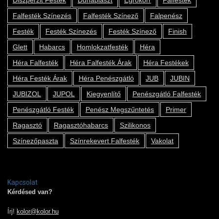
Diszperzit Festék
Dunaplaszt
Egrokorr
Falfesték
Falfesték Színezés
Falfesték Színező
Falpenész
Festék
Festék Színezés
Festék Színező
Finish
Glett
Habarcs
Homlokzatfesték
Héra
Héra Falfesték
Héra Falfesték Árak
Héra Festékek
Héra Festék Árak
Héra Penészgátló
JUB
JUBIN
JUBIZOL
JUPOL
Kiegyenlítő
Penészgátló Falfesték
Penészgátló Festék
Penész Megszűntetés
Primer
Ragasztó
Ragasztóhabarcs
Szilikonos
Színezőpaszta
Színrekevert Falfesték
Vakolat
Kapcsolat
Kérdésed van?
Írj!
kolor@kolor.hu