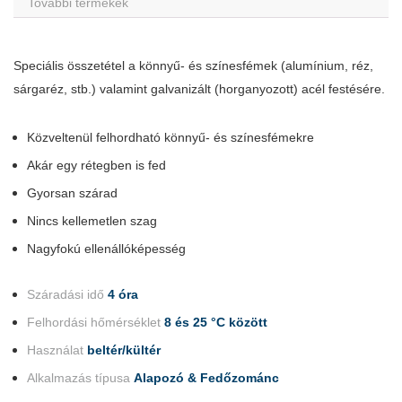
További termékek
Speciális összetétel a könnyű- és színesfémek (alumínium, réz,
sárgaréz, stb.) valamint galvanizált (horganyozott) acél festésére.
Közveltenül felhordható könnyű- és színesfémekre
Akár egy rétegben is fed
Gyorsan szárad
Nincs kellemetlen szag
Nagyfokú ellenállóképesség
Száradási idő
4 óra
Felhordási hőmérséklet
8 és 25 °C között
Használat
beltér/kültér
Alkalmazás típusa
Alapozó & Fedőzománc