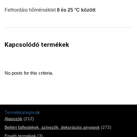
Felhordási hőmérséklet
8 és 25 °C között
Kapcsolódó termékek
No posts for this criteria.
Termékkategóriák
Alapozók
(212)
Beltéri falfestékek, színezők, dekorációs anyagok
(272)
Egyéb termékek
(3)