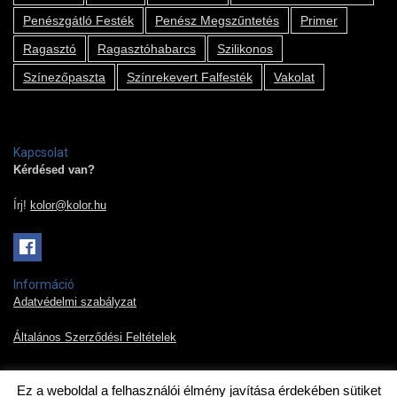
Penészgátló Festék
Penész Megszűntetés
Primer
Ragasztó
Ragasztóhabarcs
Szilikonos
Színezőpaszta
Színrekevert Falfesték
Vakolat
Kapcsolat
Kérdésed van?
Írj!
kolor@kolor.hu
Információ
Adatvédelmi szabályzat
Általános Szerződési Feltételek
Ez a weboldal a felhasználói élmény javítása érdekében sütiket