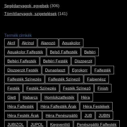
Segédanyagok, egyebek
(306)
Tömítőanyagok, szigetelések
(141)
Termék címkék
Akril
Akrinol
Alapozó
Aquakolor
Aquakolor Falfesték
Belső Falfesték
Beltéri
Beltéri Falfesték
Beltéri Festék
Diszperzit
Diszperzit Festék
Dunaplaszt
Egrokorr
Falfesték
Falfesték Színezés
Falfesték Színező
Falpenész
Festék
Festék Színezés
Festék Színező
Finish
Glett
Habarcs
Homlokzatfesték
Héra
Héra Falfesték
Héra Falfesték Árak
Héra Festékek
Héra Festék Árak
Héra Penészgátló
JUB
JUBIN
JUBIZOL
JUPOL
Kiegyenlítő
Penészgátló Falfesték