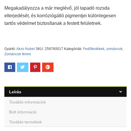
Megakadályozza a már meglévő, jól tapadó rozsda
elterjedését, és korróziógátló pigmentjei különlegesen
tartós védelmet biztosítanak a festett felületnek.
Gyártó:
Akzo Nobel
SKU:
259760017
Kategóriák:
Fedőfestékek, zománcok
,
Zománcok fémre
Leírás
További információk
Bolt információ
További termékek