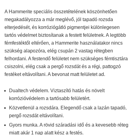
A Hammerite speciális összetételének köszönhetően
megakadályozza a már meglévő, jól tapadó rozsda
elterjedését, és korróziógátló pigmentjei különlegesen
tartós védelmet biztosítanak a festett felületnek. A legtöbb
fémfestéktől eltérően, a Hammerite használatakor nincs
szükség alapozóra, elég csupán 2 vastag rétegben
felhordani. A festendő felületet nem szükséges fémtisztára
csiszolni, elég csak a pergő rozsdát és a régi, pattogzó
festéket eltávolítani. A bevonat matt felületet ad.
Dualtech védelem. Viztaszító hatás és növelt
korrózióvédelem a tartósabb felületért.
Közvetlenül a rozsdára. Elegendő csak a lazán tapadó,
pergő rozsdát eltávolítani.
Gyors munka. A rövid száradási idő és a kevesebb réteg
miatt akár 1 nap alatt kész a festés.