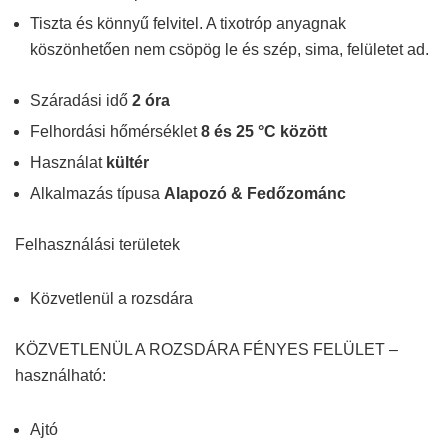
Tiszta és könnyű felvitel. A tixotróp anyagnak
köszönhetően nem csöpög le és szép, sima, felületet ad.
Száradási idő
2 óra
Felhordási hőmérséklet
8 és 25 °C között
Használat
kültér
Alkalmazás típusa
Alapozó & Fedőzománc
Felhasználási területek
Közvetlenül a rozsdára
KÖZVETLENÜL A ROZSDÁRA FÉNYES FELÜLET –
használható:
Ajtó