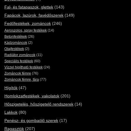
Fal- és fatapaszok, glettek
(143)
Fapácok, lazúrok, favédőszerek
(149)
Fedőfestékek, zománcok
(246)
Aeroszolos, spray festékek
(14)
Betonfestékek
(26)
Kádzománcok
(2)
Olajfestékek
(2)
Radiátor zománcok
(11)
Speciális festékek
(60)
Vízzel higítható festékek
(24)
Zománcok fémre
(76)
Zománcok fémre, fára
(77)
Hígítók
(47)
Homlokzatfestékek, vakolatok
(201)
Hőszigetelés, hőszigetelő rendszerek
(14)
Lakkok
(80)
Penész- és gombaölő szerek
(17)
Ragasztók
(207)