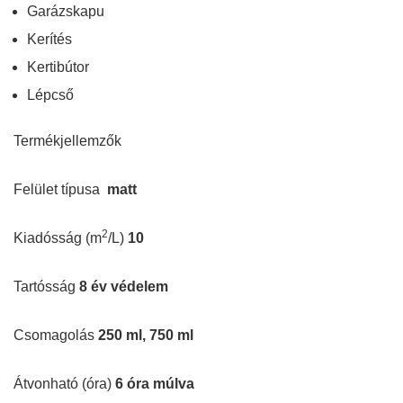
Garázskapu
Kerítés
Kertibútor
Lépcső
Termékjellemzők
Felület típusa
matt
2
Kiadósság (m
/L)
10
Tartósság
8 év védelem
Csomagolás
250 ml, 750 ml
Átvonható (óra)
6 óra múlva