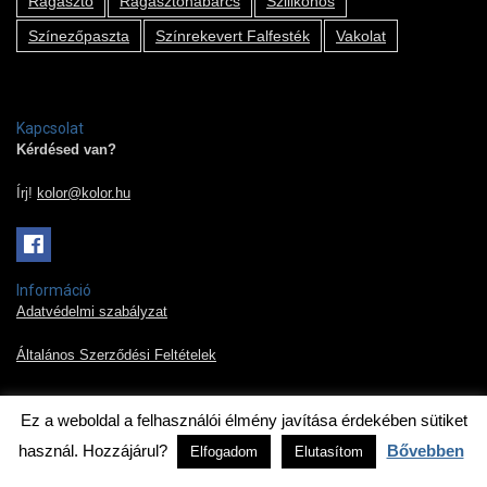
Ragasztó
Ragasztóhabarcs
Szilikonos
Színezőpaszta
Színrekevert Falfesték
Vakolat
Kapcsolat
Kérdésed van?
Írj!
kolor@kolor.hu
Információ
Adatvédelmi szabályzat
Általános Szerződési Feltételek
Ez a weboldal a felhasználói élmény javítása érdekében sütiket
2019 © Kolor Pont Kft.
használ. Hozzájárul?
Bővebben
Elfogadom
Elutasítom