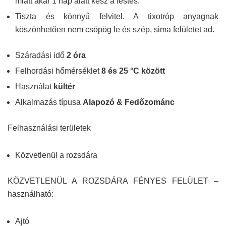
miatt akár 1 nap alatt kész a festés.
Tiszta és könnyű felvitel. A tixotróp anyagnak
köszönhetően nem csöpög le és szép, sima felületet ad.
Száradási idő
2 óra
Felhordási hőmérséklet
8 és 25 °C között
Használat
kültér
Alkalmazás típusa
Alapozó & Fedőzománc
Felhasználási területek
Közvetlenül a rozsdára
KÖZVETLENÜL A ROZSDÁRA FÉNYES FELÜLET –
használható:
Ajtó