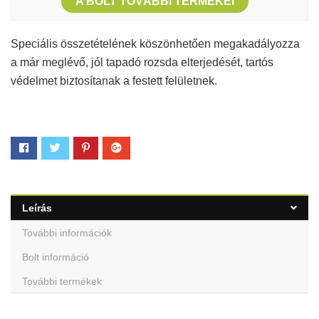
A BOLT TOVÁBBI TERMÉKEI
Speciális összetételének köszönhetően megakadályozza
a már meglévő, jól tapadó rozsda elterjedését, tartós
védelmet biztosítanak a festett felületnek.
Leírás
További információk
Bolt információ
További termékek