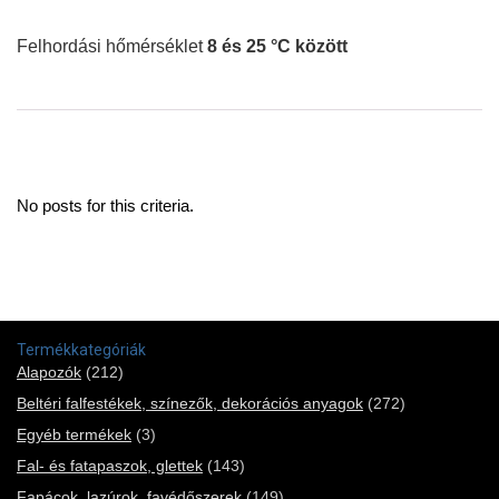
Felhordási hőmérséklet
8 és 25 °C között
No posts for this criteria.
Termékkategóriák
Alapozók
(212)
Beltéri falfestékek, színezők, dekorációs anyagok
(272)
Egyéb termékek
(3)
Fal- és fatapaszok, glettek
(143)
Fapácok, lazúrok, favédőszerek
(149)