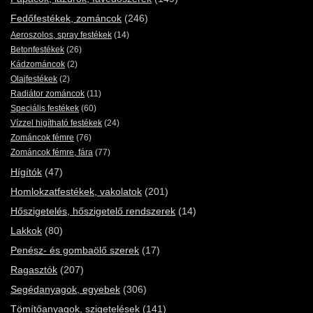
Fedőfestékek, zománcok
(246)
Aeroszolos, spray festékek
(14)
Betonfestékek
(26)
Kádzománcok
(2)
Olajfestékek
(2)
Radiátor zománcok
(11)
Speciális festékek
(60)
Vízzel higítható festékek
(24)
Zománcok fémre
(76)
Zománcok fémre, fára
(77)
Hígítók
(47)
Homlokzatfestékek, vakolatok
(201)
Hőszigetelés, hőszigetelő rendszerek
(14)
Lakkok
(80)
Penész- és gombaölő szerek
(17)
Ragasztók
(207)
Segédanyagok, egyebek
(306)
Tömítőanyagok, szigetelések
(141)