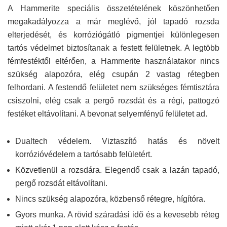
A Hammerite speciális összetételének köszönhetően
megakadályozza a már meglévő, jól tapadó rozsda
elterjedését, és korróziógátló pigmentjei különlegesen
tartós védelmet biztosítanak a festett felületnek. A legtöbb
fémfestéktől eltérően, a Hammerite használatakor nincs
szükség alapozóra, elég csupán 2 vastag rétegben
felhordani. A festendő felületet nem szükséges fémtisztára
csiszolni, elég csak a pergő rozsdát és a régi, pattogzó
festéket eltávolítani. A bevonat selyemfényű felületet ad.
Dualtech védelem. Viztaszító hatás és növelt
korrózióvédelem a tartósabb felületért.
Közvetlenül a rozsdára. Elegendő csak a lazán tapadó,
pergő rozsdát eltávolítani.
Nincs szükség alapozóra, közbenső rétegre, hígítóra.
Gyors munka. A rövid száradási idő és a kevesebb réteg