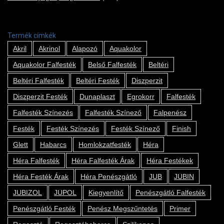
Termék címkék
Akril
Akrinol
Alapozó
Aquakolor
Aquakolor Falfesték
Belső Falfesték
Beltéri
Beltéri Falfesték
Beltéri Festék
Diszperzit
Diszperzit Festék
Dunaplaszt
Egrokorr
Falfesték
Falfesték Színezés
Falfesték Színező
Falpenész
Festék
Festék Színezés
Festék Színező
Finish
Glett
Habarcs
Homlokzatfesték
Héra
Héra Falfesték
Héra Falfesték Árak
Héra Festékek
Héra Festék Árak
Héra Penészgátló
JUB
JUBIN
JUBIZOL
JUPOL
Kiegyenlítő
Penészgátló Falfesték
Penészgátló Festék
Penész Megszűntetés
Primer