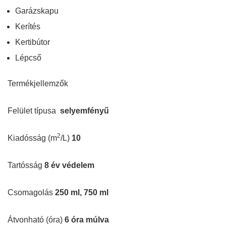
Garázskapu
Kerítés
Kertibútor
Lépcső
Termékjellemzők
Felület típusa
selyemfényű
2
Kiadósság (m
/L)
10
Tartósság
8 év védelem
Csomagolás
250 ml, 750 ml
Átvonható (óra)
6 óra múlva