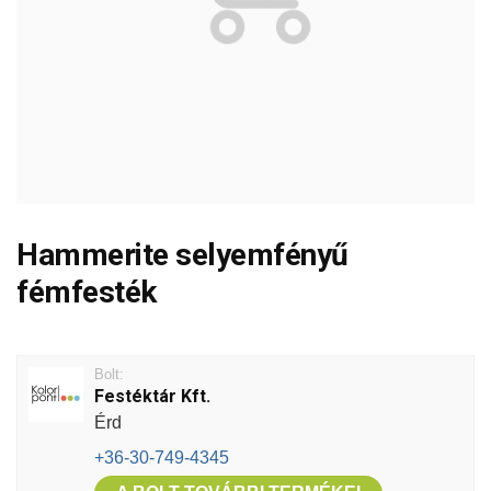
Hammerite selyemfényű
fémfesték
Bolt:
Festéktár Kft.
Érd
+36-30-749-4345