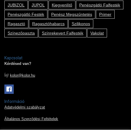
JUBIZOL
JUPOL
Kiegyenlítő
Penészgátló Falfesték
Penészgátló Festék
Penész Megszűntetés
Primer
Ragasztó
Ragasztóhabarcs
Szilikonos
Színezőpaszta
Színrekevert Falfesték
Vakolat
Kapcsolat
Kérdésed van?
Írj!
kolor@kolor.hu
Információ
Adatvédelmi szabályzat
Általános Szerződési Feltételek