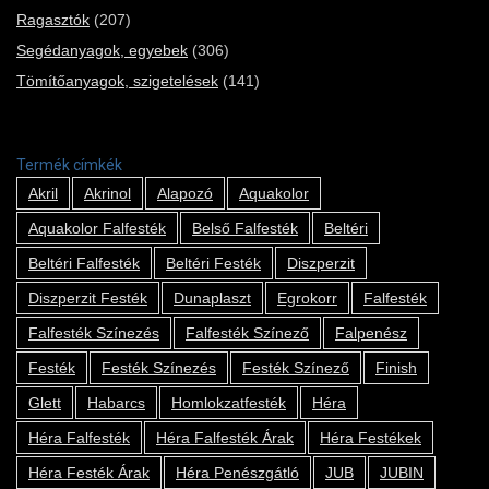
Ragasztók
(207)
Segédanyagok, egyebek
(306)
Tömítőanyagok, szigetelések
(141)
Termék címkék
Akril
Akrinol
Alapozó
Aquakolor
Aquakolor Falfesték
Belső Falfesték
Beltéri
Beltéri Falfesték
Beltéri Festék
Diszperzit
Diszperzit Festék
Dunaplaszt
Egrokorr
Falfesték
Falfesték Színezés
Falfesték Színező
Falpenész
Festék
Festék Színezés
Festék Színező
Finish
Glett
Habarcs
Homlokzatfesték
Héra
Héra Falfesték
Héra Falfesték Árak
Héra Festékek
Héra Festék Árak
Héra Penészgátló
JUB
JUBIN