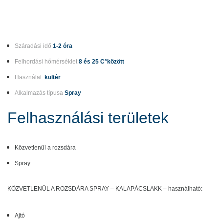
Száradási idő
1-2 óra
Felhordási hőmérséklet
8 és 25 C°között
Használat
kültér
Alkalmazás típusa
Spray
Felhasználási területek
Közvetlenül a rozsdára
Spray
KÖZVETLENÜL A ROZSDÁRA SPRAY – KALAPÁCSLAKK – használható:
Ajtó