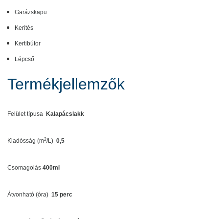
Garázskapu
Kerítés
Kertibútor
Lépcső
Termékjellemzők
Felület típusa
Kalapácslakk
2
Kiadósság (m
/L)
0,5
Csomagolás
400ml
Átvonható (óra)
15 perc