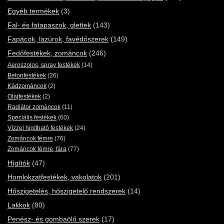
Egyéb termékek
(3)
Fal- és fatapaszok, glettek
(143)
Fapácok, lazúrok, favédőszerek
(149)
Fedőfestékek, zománcok
(246)
Aeroszolos, spray festékek
(14)
Betonfestékek
(26)
Kádzománcok
(2)
Olajfestékek
(2)
Radiátor zománcok
(11)
Speciális festékek
(60)
Vízzel higítható festékek
(24)
Zománcok fémre
(76)
Zománcok fémre, fára
(77)
Hígítók
(47)
Homlokzatfestékek, vakolatok
(201)
Hőszigetelés, hőszigetelő rendszerek
(14)
Lakkok
(80)
Penész- és gombaölő szerek
(17)