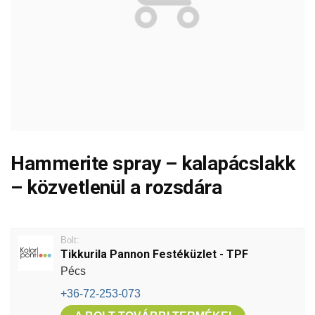
Hammerite spray – kalapácslakk
– közvetlenül a rozsdára
Bolt:
Tikkurila Pannon Festéküzlet - TPF
Pécs
+36-72-253-073