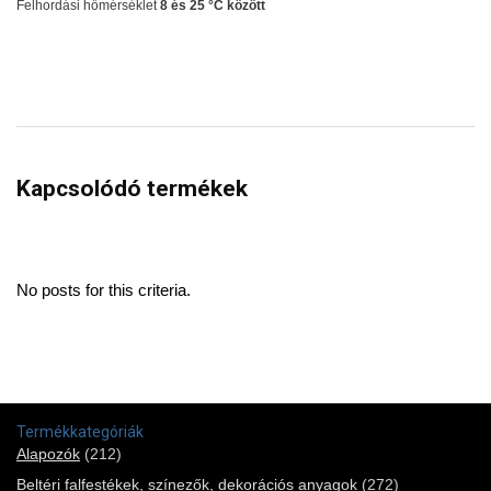
Felhordási hőmérséklet
8 és 25 °C között
Kapcsolódó termékek
No posts for this criteria.
Termékkategóriák
Alapozók
(212)
Beltéri falfestékek, színezők, dekorációs anyagok
(272)