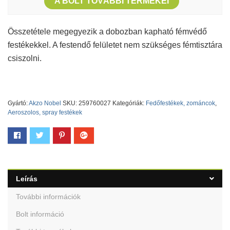
A BOLT TOVÁBBI TERMÉKEI
Összetétele megegyezik a dobozban kapható fémvédő
festékekkel. A festendő felületet nem szükséges fémtisztára
csiszolni.
Gyártó:
Akzo Nobel
SKU:
259760027
Kategóriák:
Fedőfestékek, zománcok
,
Aeroszolos, spray festékek
Leírás
További információk
Bolt információ