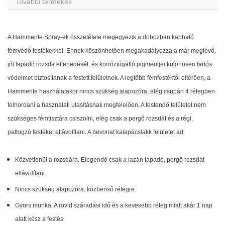
További termékek
A Hammerite Spray-ek összetétele megegyezik a dobozban kapható
fémvédő festékekkel. Ennek köszönhetően megakadályozza a már meglévő,
jól tapadó rozsda elterjedését, és korróziógátló pigmentjei különösen tartós
védelmet biztosítanak a festett felületnek. A legtöbb fémfestéktől eltérően, a
Hammerite használatakor nincs szükség alapozóra, elég csupán 4 rétegben
felhordani a használati utasításnak megfelelően. A festendő felületet nem
szükséges fémtisztára csiszolni, elég csak a pergő rozsdát és a régi,
pattogzó festéket eltávolítani. A bevonat kalapácslakk felületet ad.
Közvetlenül a rozsdára. Elegendő csak a lazán tapadó, pergő rozsdát
eltávolítani.
Nincs szükség alapozóra, közbenső rétegre.
Gyors munka. A rövid száradási idő és a kevesebb réteg miatt akár 1 nap
alatt kész a festés.