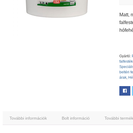
Matt, 
falfes
hófehér
Gyártó:
falfesté
Speciáli
beltéri f
árak
,
Hé
További információk
Bolt információ
További termé