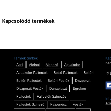
Kapcsolódó termékek
Termék címkék
Kap
Kér
Akril
Akrinol
Alapozó
Aquakolor
Aquakolor Falfesték
Belső Falfesték
Beltéri
Írj!
Beltéri Falfesték
Beltéri Festék
Diszperzit
Diszperzit Festék
Dunaplaszt
Egrokorr
Falfesték
Falfesték Színezés
Inf
Ada
Falfesték Színező
Falpenész
Festék