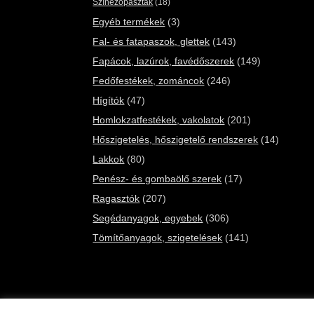
Színezőpaszták
(18)
Egyéb termékek
(3)
Fal- és fatapaszok, glettek
(143)
Fapácok, lazúrok, favédőszerek
(149)
Fedőfestékek, zománcok
(246)
Hígítók
(47)
Homlokzatfestékek, vakolatok
(201)
Hőszigetelés, hőszigetelő rendszerek
(14)
Lakkok
(80)
Penész- és gombaölő szerek
(17)
Ragasztók
(207)
Segédanyagok, egyebek
(306)
Tömítőanyagok, szigetelések
(141)