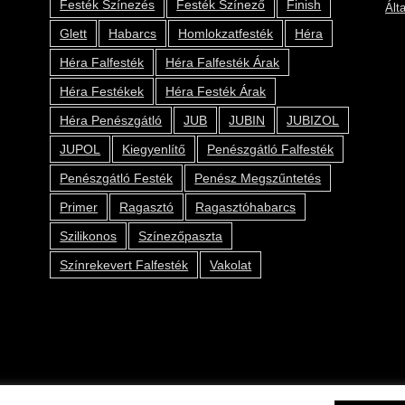
Festék Színezés
Festék Színező
Finish
Ált
Glett
Habarcs
Homlokzatfesték
Héra
Héra Falfesték
Héra Falfesték Árak
Héra Festékek
Héra Festék Árak
Héra Penészgátló
JUB
JUBIN
JUBIZOL
JUPOL
Kiegyenlítő
Penészgátló Falfesték
Penészgátló Festék
Penész Megszűntetés
Primer
Ragasztó
Ragasztóhabarcs
Szilikonos
Színezőpaszta
Színrekevert Falfesték
Vakolat
2019 © Kolor Pont Kft.