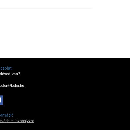
csolat
désed van?
kolor@kolor.hu
ormáció
tvédelmi szabályzat