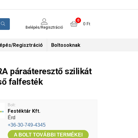
0
0
Ft
Belépés/Regisztráció
épés/Regisztráció
Boltosoknak
A páraáteresztő szilikát
ső falfesték
Bolt:
Festéktár Kft.
Érd
+36-30-749-4345
A BOLT TOVÁBBI TERMÉKEI