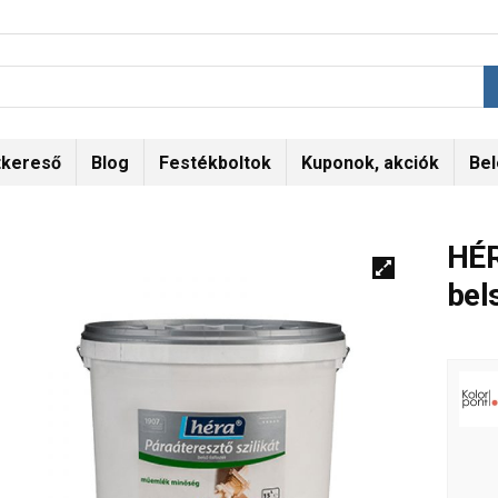
tkereső
Blog
Festékboltok
Kuponok, akciók
Bel
HÉR
bel