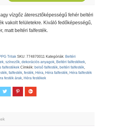
nagy vízgőz áteresztőképességű fehér beltéri
ték vakolt felületekre. Kiváló fedőképességű,
, matt beltéri falfesték.
PPG Trilak
SKU:
774870011
Kategóriák:
Beltéri
kek, színezők, dekorációs anyagok
,
Beltéri falfestékek
,
s falfestékek
Címkék:
belső falfesték
,
beltéri falfesték
,
esték
,
falfesték
,
festék
,
Héra
,
Héra falfesték
,
Héra falfesték
ra festék árak
,
Héra festékek
kek