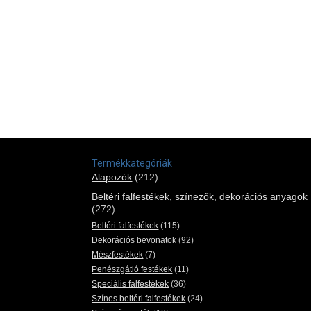
Termékkategóriák
Alapozók
(212)
Beltéri falfestékek, színezők, dekorációs anyagok
(272)
Beltéri falfestékek
(115)
Dekorációs bevonatok
(92)
Mészfestékek
(7)
Penészgátló festékek
(11)
Speciális falfestékek
(36)
Színes beltéri falfestékek
(24)