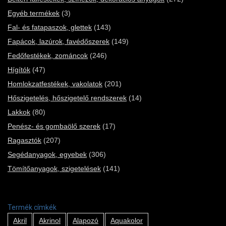
Egyéb termékek
(3)
Fal- és fatapaszok, glettek
(143)
Fapácok, lazúrok, favédőszerek
(149)
Fedőfestékek, zománcok
(246)
Hígítók
(47)
Homlokzatfestékek, vakolatok
(201)
Hőszigetelés, hőszigetelő rendszerek
(14)
Lakkok
(80)
Penész- és gombaölő szerek
(17)
Ragasztók
(207)
Segédanyagok, egyebek
(306)
Tömítőanyagok, szigetelések
(141)
Termék címkék
Akril
Akrinol
Alapozó
Aquakolor