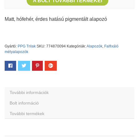
A BOLT TOVÁBBI TERMÉKEI
Matt, hófehér, érdes hatású pigmentált alapozó
Gyártó:
PPG Trilak
SKU:
774870094
Kategóriák:
Alapozók
,
Falfixáló
mélyalapozók
További információk
Bolt információ
További termékek