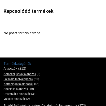
Kapcsolódó termékek
No posts for this criteria.
Termékkategóriák
Alapozók
(212)
Aeroszol, spray alapozók
(2)
Falfixáló mélyalapozók
(56)
Korroziógátló alapozók
(46)
Speciális alapozók
(49)
Univerzális alapozók
(38)
Vakolat alapozók
(26)
Beltéri falfestékek, színezők, dekorációs anyagok
(272)