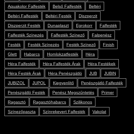
Aquakolor Falfesték
Belső Falfesték
Beltéri
Beltéri Falfesték
Beltéri Festék
Diszperzit
Diszperzit Festék
Dunaplaszt
Egrokorr
Falfesték
Falfesték Színezés
Falfesték Színező
Falpenész
Festék
Festék Színezés
Festék Színező
Finish
Glett
Habarcs
Homlokzatfesték
Héra
Héra Falfesték
Héra Falfesték Árak
Héra Festékek
Héra Festék Árak
Héra Penészgátló
JUB
JUBIN
JUBIZOL
JUPOL
Kiegyenlítő
Penészgátló Falfesték
Penészgátló Festék
Penész Megszűntetés
Primer
Ragasztó
Ragasztóhabarcs
Szilikonos
Színezőpaszta
Színrekevert Falfesték
Vakolat