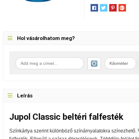
Hol vásárolhatom meg?
Leírás
Jupol Classic beltéri falfesték
Színkártya szerint különböző színárnyalatokra színezhető. Ví
falfesték. Ellenáll a száraz dörzsölésnek. Többféle felület f