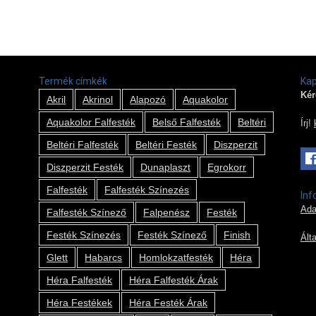
Termék címkék
Kap
Kér
Akril
Akrinol
Alapozó
Aquakolor
Aquakolor Falfesték
Belső Falfesték
Beltéri
Írj!
Beltéri Falfesték
Beltéri Festék
Diszperzit
Diszperzit Festék
Dunaplaszt
Egrokorr
Falfesték
Falfesték Színezés
Inf
Ada
Falfesték Színező
Falpenész
Festék
Festék Színezés
Festék Színező
Finish
Ált
Glett
Habarcs
Homlokzatfesték
Héra
Héra Falfesték
Héra Falfesték Árak
Héra Festékek
Héra Festék Árak