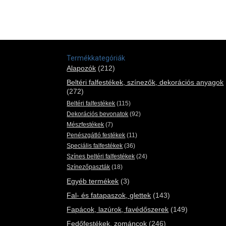
Termékkategóriák
Alapozók
(212)
Beltéri falfestékek, színezők, dekorációs anyagok
(272)
Beltéri falfestékek
(115)
Dekorációs bevonatok
(92)
Mészfestékek
(7)
Penészgátló festékek
(11)
Speciális falfestékek
(36)
Színes beltéri falfestékek
(24)
Színezőpaszták
(18)
Egyéb termékek
(3)
Fal- és fatapaszok, glettek
(143)
Fapácok, lazúrok, favédőszerek
(149)
Fedőfestékek, zománcok
(246)