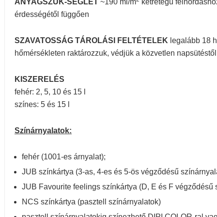
ANYAGSZÜK-SÉGLET
~190 ml/m
kétrétegű felhordásho
érdességétől függően
SZAVATOSSÁG TÁROLÁSI FELTÉTELEK
legalább 18 h
hőmérsékleten raktározzuk, védjük a közvetlen napsütés
KISZERELÉS
fehér: 2, 5, 10 és 15 l
színes: 5 és 15 l
Színárnyalatok:
fehér (1001-es árnyalat);
JUB színkártya (3-as, 4-es és 5-ös végződésű színárnyal
JUB Favourite feelings színkártya (D, E és F végződésű 
NCS színkártya (pasztell színárnyalatok)
pasztell színárnyalatokig színezhető DIPI COLOR-ral 