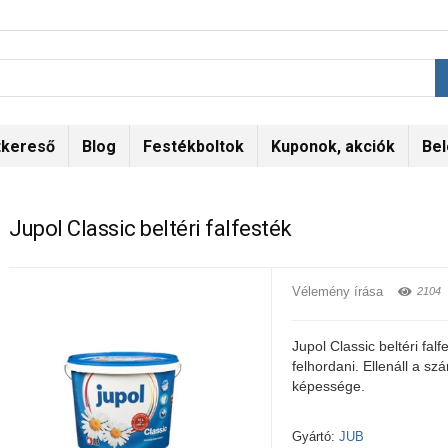
tkereső
Blog
Festékboltok
Kuponok, akciók
Bel
Jupol Classic beltéri falfesték
Vélemény írása
2104
Jupol Classic beltéri fal
felhordani. Ellenáll a sz
képessége.
Gyártó:
JUB