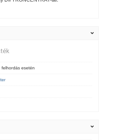
sték
 felhordás esetén
iter