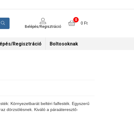
0
0
Ft
Belépés/Regisztráció
épés/Regisztráció
Boltosoknak
festék: Környezetbarát beltéri falfesték. Egyszerű
áraz dörzsölésnek. Kiváló a páraáteresztő-