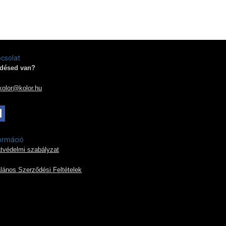
csolat
désed van?
kolor@kolor.hu
ormáció
tvédelmi szabályzat
alános Szerződési Feltételek