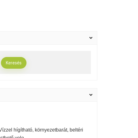
zzel hígítható, környezetbarát, beltéri
esthető vele.