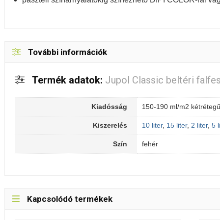
További információk
Termék adatok:
Jupol Classic beltéri falfe
Kiadósság
150-190 ml/m2 kétrétegű
Kiszerelés
10 liter
,
15 liter
,
2 liter
,
5 l
Szín
fehér
Kapcsolódó termékek