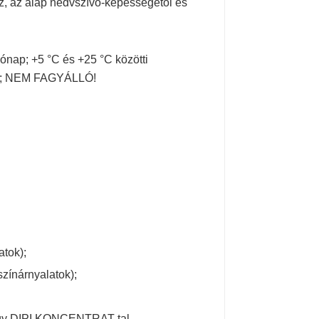
z, az alap nedvszívó-képességétől és
ónap; +5 °C és +25 °C közötti
től; NEM FAGYÁLLÓ!
atok);
színárnyalatok);
vagy DIPI KONCENTRAT-tal.