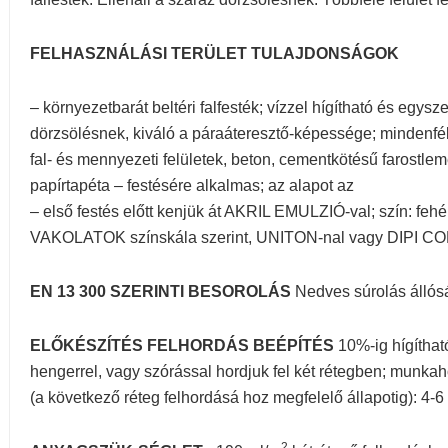
FELHASZNÁLÁSI TERÜLET TULAJDONSÁGOK
– környezetbarát beltéri falfesték; vízzel hígítható és egysze
dörzsölésnek, kiváló a páraáteresztő-képessége; mindenfél
fal- és mennyezeti felületek, beton, cementkötésű farostl
papírtapéta – festésére alkalmas; az alapot az
– első festés előtt kenjük át AKRIL EMULZIÓ-val; szín: 
VAKOLATOK színskála szerint, UNITON-nal vagy DIPI CO
EN 13 300 SZERINTI BESOROLÁS
Nedves súrolás állóság
ELŐKÉSZÍTÉS FELHORDÁS BEÉPÍTÉS
10%-ig hígítható
hengerrel, vagy szórással hordjuk fel két rétegben; munkah
(a következő réteg felhordásá hoz megfelelő állapotig): 4-6 
2