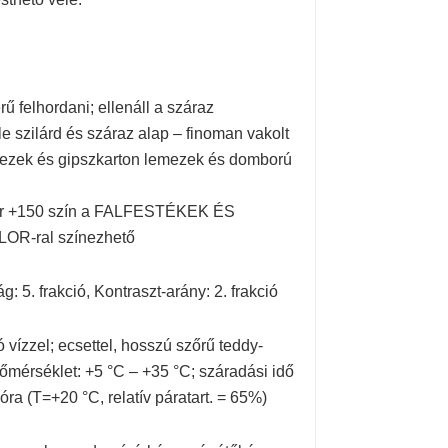
rű felhordani; ellenáll a száraz
e szilárd és száraz alap – finoman vakolt
emezek és gipszkarton lemezek és domború
fehér +150 szín a FALFESTÉKEK ÉS
LOR-ral színezhető
: 5. frakció, Kontraszt-arány: 2. frakció
 vízzel; ecsettel, hosszú szőrű teddy-
őmérséklet: +5 °C – +35 °C; száradási idő
óra (T=+20 °C, relatív páratart. = 65%)