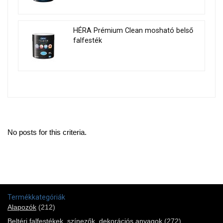
HÉRA Prémium Clean mosható belső
falfesték
No posts for this criteria.
Termékkategóriák
Alapozók
(212)
Beltéri falfestékek, színezők, dekorációs anyagok
(272)