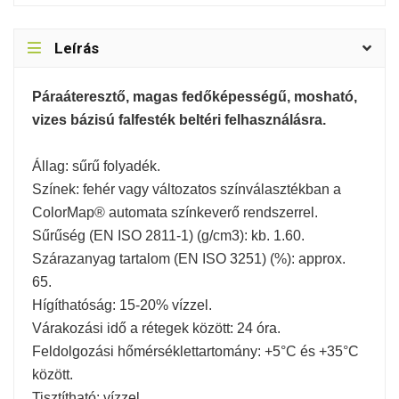
Leírás
Páraáteresztő, magas fedőképességű, mosható,
vizes bázisú falfesték beltéri felhasználásra.
Állag: sűrű folyadék.
Színek: fehér vagy változatos színválasztékban a
ColorMap® automata színkeverő rendszerrel.
Sűrűség (EN ISO 2811-1) (g/cm3): kb. 1.60.
Szárazanyag tartalom (EN ISO 3251) (%): approx.
65.
Hígíthatóság: 15-20% vízzel.
Várakozási idő a rétegek között: 24 óra.
Feldolgozási hőmérséklettartomány: +5°C és +35°C
között.
Tisztítható: vízzel