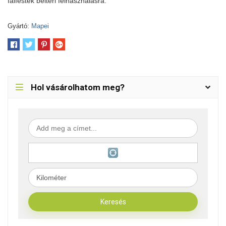
falfesték beltéri felhasználásra.
Gyártó:
Mapei
Hol vásárolhatom meg?