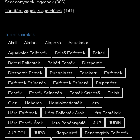
Segédanyagok, egyebek
(306)
Tömítőanyagok, szigetelések
(141)
Termék címkék
Akril
Akrinol
Alapozó
Aquakolor
Aquakolor Falfesték
Belső Falfesték
Beltéri
Beltéri Falfesték
Beltéri Festék
Diszperzit
Diszperzit Festék
Dunaplaszt
Egrokorr
Falfesték
Falfesték Színezés
Falfesték Színező
Falpenész
Festék
Festék Színezés
Festék Színező
Finish
Glett
Habarcs
Homlokzatfesték
Héra
Héra Falfesték
Héra Falfesték Árak
Héra Festékek
Héra Festék Árak
Héra Penészgátló
JUB
JUBIN
JUBIZOL
JUPOL
Kiegyenlítő
Penészgátló Falfesték