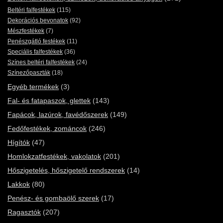
Beltéri falfestékek
(115)
Dekorációs bevonatok
(92)
Mészfestékek
(7)
Penészgátló festékek
(11)
Speciális falfestékek
(36)
Színes beltéri falfestékek
(24)
Színezőpaszták
(18)
Egyéb termékek
(3)
Fal- és fatapaszok, glettek
(143)
Fapácok, lazúrok, favédőszerek
(149)
Fedőfestékek, zománcok
(246)
Hígítók
(47)
Homlokzatfestékek, vakolatok
(201)
Hőszigetelés, hőszigetelő rendszerek
(14)
Lakkok
(80)
Penész- és gombaölő szerek
(17)
Ragasztók
(207)