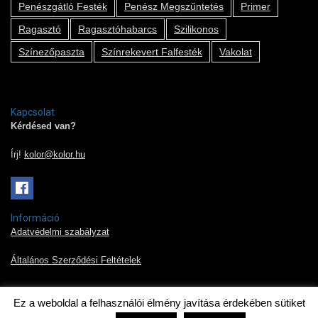
Penészgátló Festék
Penész Megszűntetés
Primer
Ragasztó
Ragasztóhabarcs
Szilikonos
Színezőpaszta
Színrekevert Falfesték
Vakolat
Kapcsolat
Kérdésed van?
Írj!
kolor@kolor.hu
Információ
Adatvédelmi szabályzat
Általános Szerződési Feltételek
Ez a weboldal a felhasználói élmény javítása érdekében sütiket