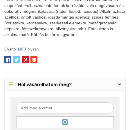
alapozást. Felhasználható fémek korróziótól való megóvására és
dekoratív megmunkálására (natúr, festett, rozsdás). Alkalmazható
acélhoz, öntött vashoz, rozsdamentes acélhoz, színes fémhez
(korlátokra, kerítésekre, szerkezeti elemekre, mezőgazdasági
gépekre, fémszekrényekre, állványokra stb.). Fafelületen is
alkalmazható. Kül- és beltérre egyaránt.
Gyártó:
MC Polysan
Hol vásárolhatom meg?