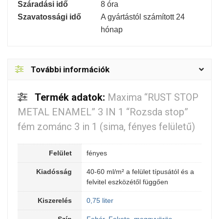
Száradási idő
8 óra
Szavatossági idő
A gyártástól számított 24
hónap
További információk
Termék adatok:
Maxima “RUST STOP
METAL ENAMEL” 3 IN 1 “Rozsda stop”
fém zománc 3 in 1 (sima, fényes felületű)
Felület
fényes
Kiadósság
40-60 ml/m² a felület típusától és a
felvitel eszközétől függően
Kiszerelés
0,75 liter