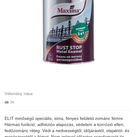
Vélemény írása
56
ELIT minőségű speciális, sima, fényes felületű zománc fémre.
Hármas funkció: adhéziós alapozás, védelem a korrózió ellen,
fedőzománc réteg. Védi a nedvességtől, időjárástól, olajaktól- és
mosószerektől a fémet. Nem igényel előzetes rozsdamarót és