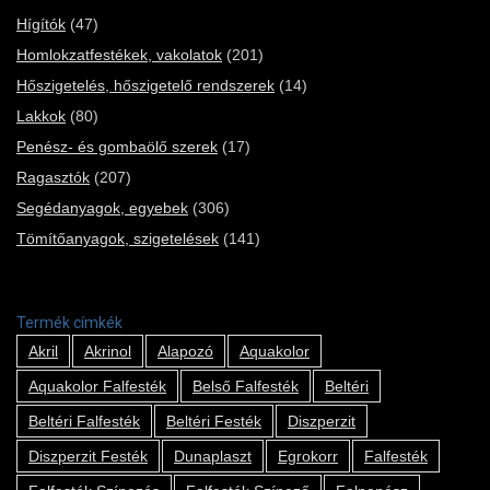
Hígítók
(47)
Homlokzatfestékek, vakolatok
(201)
Hőszigetelés, hőszigetelő rendszerek
(14)
Lakkok
(80)
Penész- és gombaölő szerek
(17)
Ragasztók
(207)
Segédanyagok, egyebek
(306)
Tömítőanyagok, szigetelések
(141)
Termék címkék
Akril
Akrinol
Alapozó
Aquakolor
Aquakolor Falfesték
Belső Falfesték
Beltéri
Beltéri Falfesték
Beltéri Festék
Diszperzit
Diszperzit Festék
Dunaplaszt
Egrokorr
Falfesték