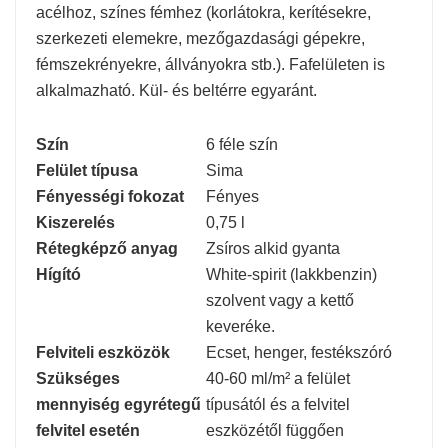
acélhoz, színes fémhez (korlátokra, kerítésekre,
szerkezeti elemekre, mezőgazdasági gépekre,
fémszekrényekre, állványokra stb.). Fafelületen is
alkalmazható. Kül- és beltérre egyaránt.
Szín
6 féle szín
Felület típusa
Sima
Fényességi fokozat
Fényes
Kiszerelés
0,75 l
Rétegképző anyag
Zsíros alkid gyanta
Hígító
White-spirit (lakkbenzin)
szolvent vagy a kettő
keveréke.
Felviteli eszközök
Ecset, henger, festékszóró
Szükséges
40-60 ml/m² a felület
mennyiség egyrétegű
típusától és a felvitel
felvitel esetén
eszközétől függően