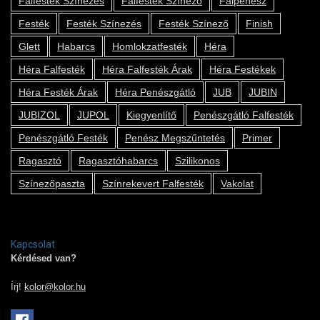
Falfesték Színezés
Falfesték Színező
Falpenész
Festék
Festék Színezés
Festék Színező
Finish
Glett
Habarcs
Homlokzatfesték
Héra
Héra Falfesték
Héra Falfesték Árak
Héra Festékek
Héra Festék Árak
Héra Penészgátló
JUB
JUBIN
JUBIZOL
JUPOL
Kiegyenlítő
Penészgátló Falfesték
Penészgátló Festék
Penész Megszűntetés
Primer
Ragasztó
Ragasztóhabarcs
Szilikonos
Színezőpaszta
Színrekevert Falfesték
Vakolat
Kapcsolat
Kérdésed van?
Írj!
kolor@kolor.hu