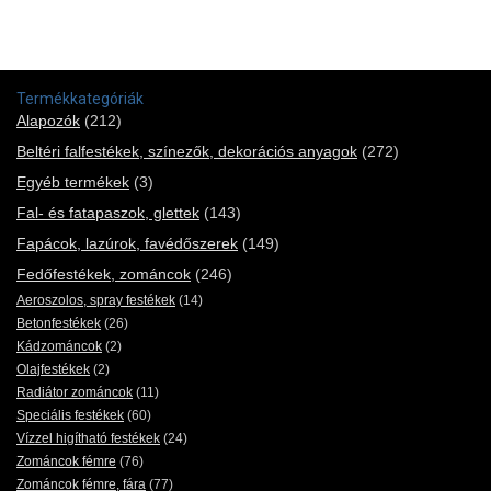
Termékkategóriák
Alapozók
(212)
Beltéri falfestékek, színezők, dekorációs anyagok
(272)
Egyéb termékek
(3)
Fal- és fatapaszok, glettek
(143)
Fapácok, lazúrok, favédőszerek
(149)
Fedőfestékek, zománcok
(246)
Aeroszolos, spray festékek
(14)
Betonfestékek
(26)
Kádzománcok
(2)
Olajfestékek
(2)
Radiátor zománcok
(11)
Speciális festékek
(60)
Vízzel higítható festékek
(24)
Zománcok fémre
(76)
Zománcok fémre, fára
(77)