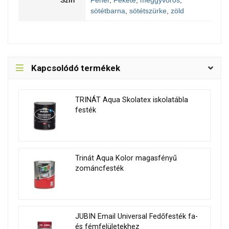
Szín
Fehér
,
Fekete
,
meggyvörös
,
sötétbarna
,
sötétszürke
,
zöld
Kapcsolódó termékek
TRINÁT Aqua Skolatex iskolatábla
festék
Trinát Aqua Kolor magasfényű
zománcfesték
JUBIN Email Universal Fedőfesték fa-
és fémfelületekhez