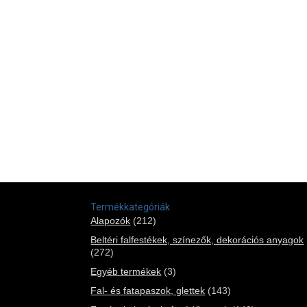
Termékkategóriák
Alapozók
(212)
Beltéri falfestékek, színezők, dekorációs anyagok
(272)
Egyéb termékek
(3)
Fal- és fatapaszok, glettek
(143)