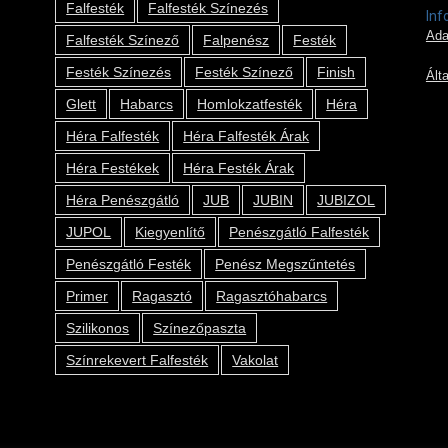
Falfesték
Falfesték Színezés
Inf
Ada
Falfesték Színező
Falpenész
Festék
Festék Színezés
Festék Színező
Finish
Ált
Glett
Habarcs
Homlokzatfesték
Héra
Héra Falfesték
Héra Falfesték Árak
Héra Festékek
Héra Festék Árak
Héra Penészgátló
JUB
JUBIN
JUBIZOL
JUPOL
Kiegyenlítő
Penészgátló Falfesték
Penészgátló Festék
Penész Megszűntetés
Primer
Ragasztó
Ragasztóhabarcs
Szilikonos
Színezőpaszta
Színrekevert Falfesték
Vakolat