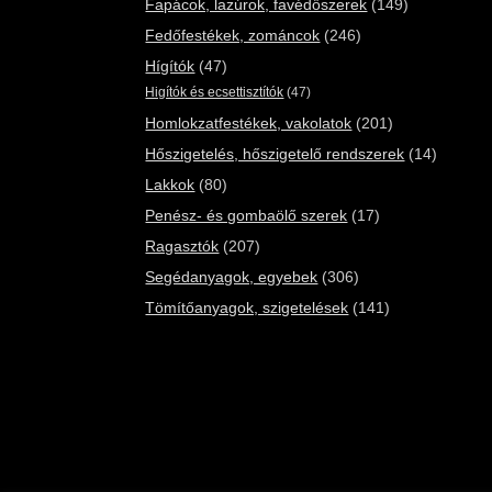
Fapácok, lazúrok, favédőszerek
(149)
Fedőfestékek, zománcok
(246)
Hígítók
(47)
Higítók és ecsettisztítók
(47)
Homlokzatfestékek, vakolatok
(201)
Hőszigetelés, hőszigetelő rendszerek
(14)
Lakkok
(80)
Penész- és gombaölő szerek
(17)
Ragasztók
(207)
Segédanyagok, egyebek
(306)
Tömítőanyagok, szigetelések
(141)