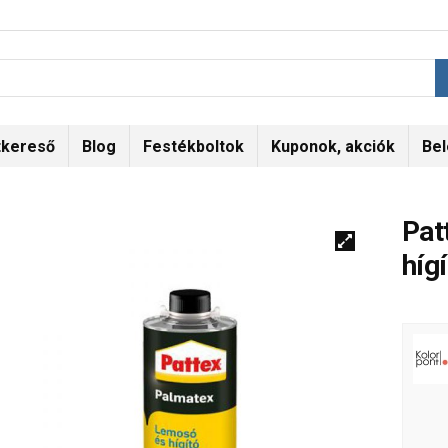
tkereső
Blog
Festékboltok
Kuponok, akciók
Bel
Pat
híg