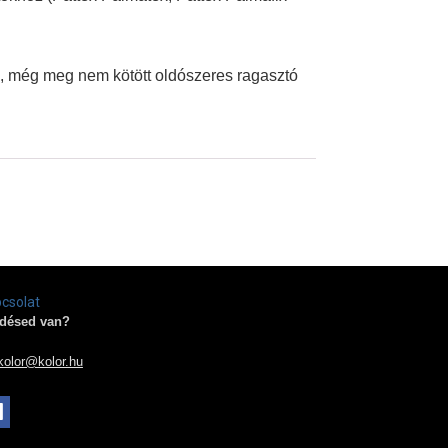
es, még meg nem kötött oldószeres ragasztó
csolat
désed van?
kolor@kolor.hu