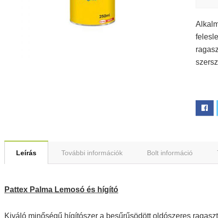
Alkalm
felesl
ragasz
szersz
Leírás
További információk
Bolt információ
Pattex Palma Lemosó és hígító
Kiváló minőségű hígítószer a besűrűsödött oldószeres ragasz