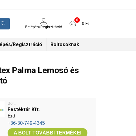
0
0
Ft
Belépés/Regisztráció
épés/Regisztráció
Boltosoknak
tex Palma Lemosó és
ító
Bolt:
Festéktár Kft.
Érd
+36-30-749-4345
A BOLT TOVÁBBI TERMÉKEI