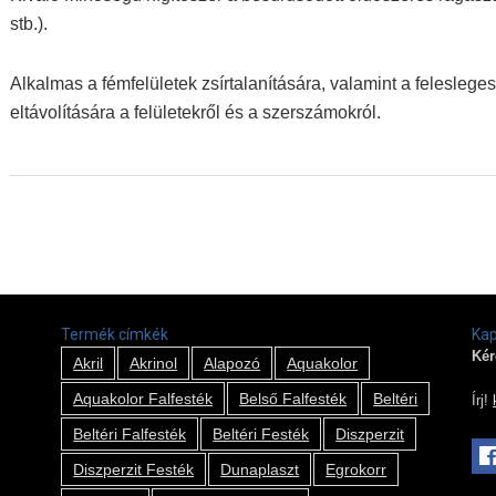
stb.).
Alkalmas a fémfelületek zsírtalanítására, valamint a felesleg
eltávolítására a felületekről és a szerszámokról.
Termék címkék
Kap
Kér
Akril
Akrinol
Alapozó
Aquakolor
Aquakolor Falfesték
Belső Falfesték
Beltéri
Írj!
Beltéri Falfesték
Beltéri Festék
Diszperzit
Diszperzit Festék
Dunaplaszt
Egrokorr