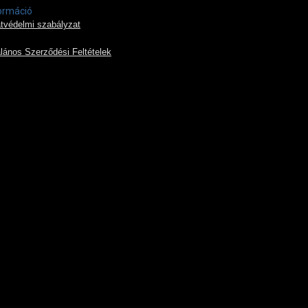
ormáció
tvédelmi szabályzat
alános Szerződési Feltételek