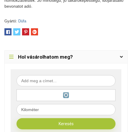
homlokzatfesték. Jó minőségű, jó takaróképességű, időjárásálló
bevonatot adó.
Gyártó:
Düfa
Hol vásárolhatom meg?