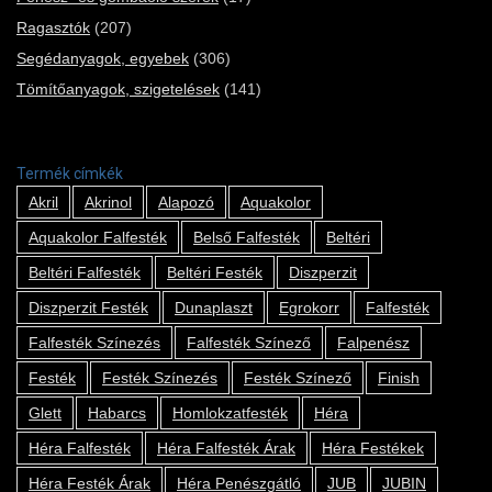
Ragasztók
(207)
Segédanyagok, egyebek
(306)
Tömítőanyagok, szigetelések
(141)
Termék címkék
Akril
Akrinol
Alapozó
Aquakolor
Aquakolor Falfesték
Belső Falfesték
Beltéri
Beltéri Falfesték
Beltéri Festék
Diszperzit
Diszperzit Festék
Dunaplaszt
Egrokorr
Falfesték
Falfesték Színezés
Falfesték Színező
Falpenész
Festék
Festék Színezés
Festék Színező
Finish
Glett
Habarcs
Homlokzatfesték
Héra
Héra Falfesték
Héra Falfesték Árak
Héra Festékek
Héra Festék Árak
Héra Penészgátló
JUB
JUBIN