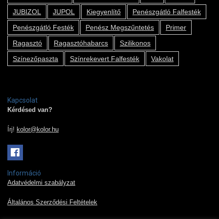
JUBIZOL
JUPOL
Kiegyenlítő
Penészgátló Falfesték
Penészgátló Festék
Penész Megszűntetés
Primer
Ragasztó
Ragasztóhabarcs
Szilikonos
Színezőpaszta
Színrekevert Falfesték
Vakolat
Kapcsolat
Kérdésed van?
Írj!
kolor@kolor.hu
Információ
Adatvédelmi szabályzat
Általános Szerződési Feltételek