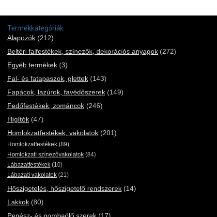
Termékkategóriák
Alapozók
(212)
Beltéri falfestékek, színezők, dekorációs anyagok
(272)
Egyéb termékek
(3)
Fal- és fatapaszok, glettek
(143)
Fapácok, lazúrok, favédőszerek
(149)
Fedőfestékek, zománcok
(246)
Hígítók
(47)
Homlokzatfestékek, vakolatok
(201)
Homlokzatfestékek
(89)
Homlokzati színezővakolatok
(84)
Lábazatfestékek
(10)
Lábazati vakolatok
(21)
Hőszigetelés, hőszigetelő rendszerek
(14)
Lakkok
(80)
Penész- és gombaölő szerek
(17)