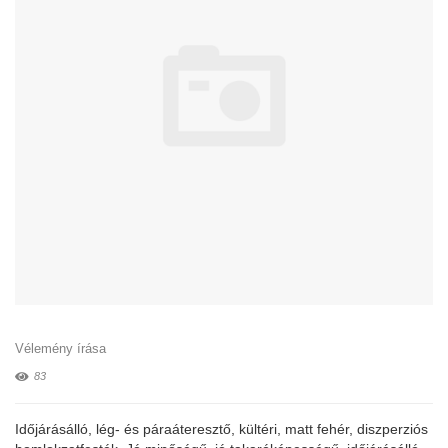
Vélemény írása
83
Időjárásálló, lég- és páraáteresztő, kültéri, matt fehér, diszperziós