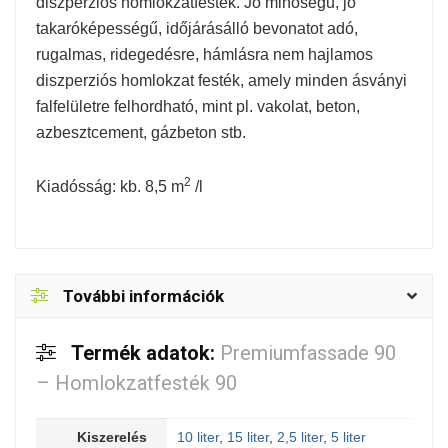
diszperziós homlokzatfesték. Jó minőségű, jó
takaróképességű, időjárásálló bevonatot adó,
rugalmas, ridegedésre, hámlásra nem hajlamos
diszperziós homlokzat festék, amely minden ásványi
falfelületre felhordható, mint pl. vakolat, beton,
azbesztcement, gázbeton stb.
2
Kiadósság: kb. 8,5 m
/l
További információk
Termék adatok:
Premiumfassade 90
– Homlokzatfesték 90
Kiszerelés
10 liter
,
15 liter
,
2,5 liter
,
5 liter