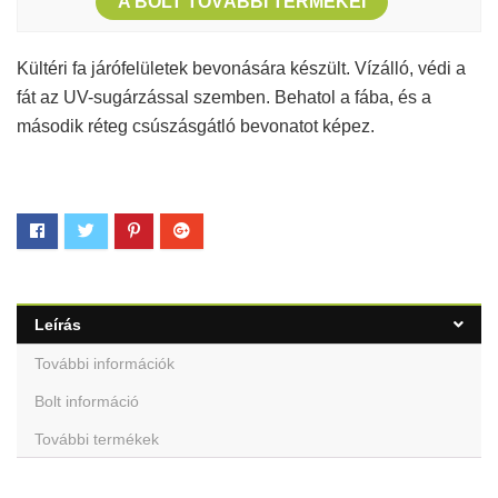
A BOLT TOVÁBBI TERMÉKEI
Kültéri fa járófelületek bevonására készült. Vízálló, védi a
fát az UV-sugárzással szemben. Behatol a fába, és a
második réteg csúszásgátló bevonatot képez.
Leírás
További információk
Bolt információ
További termékek