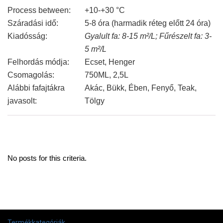
Process between:
+10-+30 °C
Száradási idő:
5-8 óra (harmadik réteg előtt 24 óra)
Kiadósság:
Gyalult fa: 8-15 m²/L; Fűrészelt fa: 3-
5 m²/L
Felhordás módja:
Ecset, Henger
Csomagolás:
750ML, 2,5L
Alábbi fafajtákra
Akác, Bükk, Ében, Fenyő, Teak,
javasolt:
Tölgy
No posts for this criteria.
Termékkategóriák