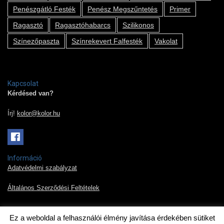
Penészgátló Festék
Penész Megszűntetés
Primer
Ragasztó
Ragasztóhabarcs
Szilikonos
Színezőpaszta
Színrekevert Falfesték
Vakolat
Kapcsolat
Kérdésed van?
Írj!
kolor@kolor.hu
Információ
Adatvédelmi szabályzat
Általános Szerződési Feltételek
Ez a weboldal a felhasználói élmény javítása érdekében sütiket