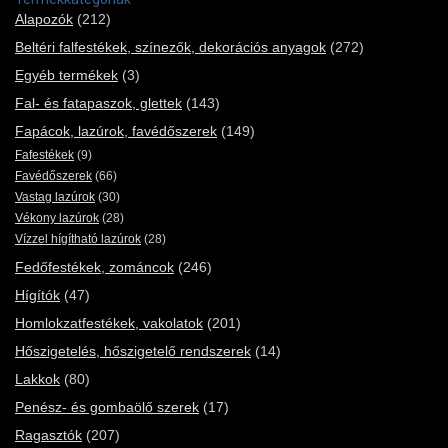
Alapozók
(212)
Beltéri falfestékek, színezők, dekorációs anyagok
(272)
Egyéb termékek
(3)
Fal- és fatapaszok, glettek
(143)
Fapácok, lazúrok, favédőszerek
(149)
Fafestékek
(9)
Favédőszerek
(66)
Vastag lazúrok
(30)
Vékony lazúrok
(28)
Vízzel hígítható lazúrok
(28)
Fedőfestékek, zománcok
(246)
Hígítók
(47)
Homlokzatfestékek, vakolatok
(201)
Hőszigetelés, hőszigetelő rendszerek
(14)
Lakkok
(80)
Penész- és gombaölő szerek
(17)
Ragasztók
(207)