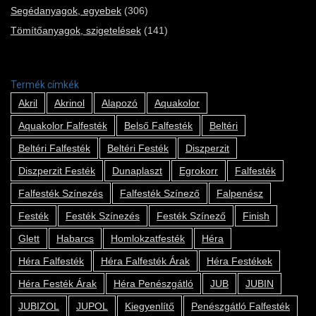
Segédanyagok, egyebek
(306)
Tömítőanyagok, szigetelések
(141)
Termék címkék
Akril
Akrinol
Alapozó
Aquakolor
Aquakolor Falfesték
Belső Falfesték
Beltéri
Beltéri Falfesték
Beltéri Festék
Diszperzit
Diszperzit Festék
Dunaplaszt
Egrokorr
Falfesték
Falfesték Színezés
Falfesték Színező
Falpenész
Festék
Festék Színezés
Festék Színező
Finish
Glett
Habarcs
Homlokzatfesték
Héra
Héra Falfesték
Héra Falfesték Árak
Héra Festékek
Héra Festék Árak
Héra Penészgátló
JUB
JUBIN
JUBIZOL
JUPOL
Kiegyenlítő
Penészgátló Falfesték