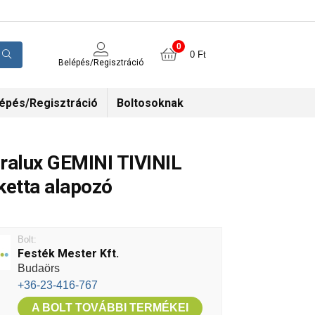
0
0
Ft
Belépés/Regisztráció
épés/Regisztráció
Boltosoknak
ralux GEMINI TIVINIL
ketta alapozó
Bolt:
Festék Mester Kft.
Budaörs
+36-23-416-767
A BOLT TOVÁBBI TERMÉKEI