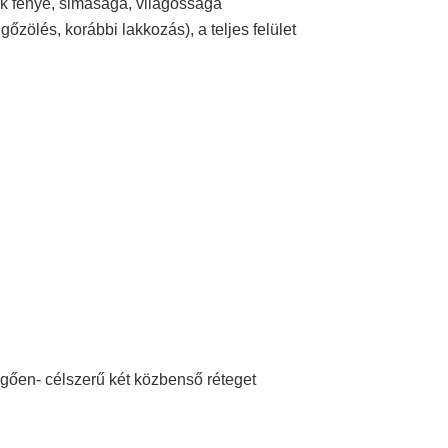
k fénye, simasága, világossága
őzölés, korábbi lakkozás), a teljes felület
ggően- célszerű két közbenső réteget