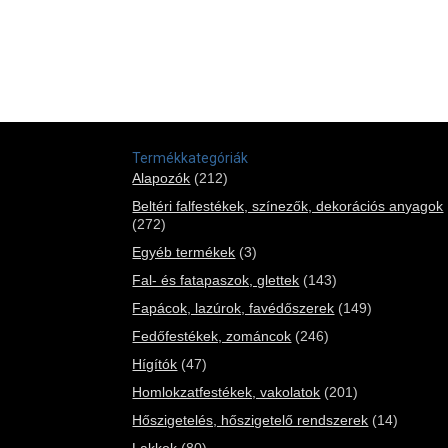
Termékkategóriák
Alapozók
(212)
Beltéri falfestékek, színezők, dekorációs anyagok
(272)
Egyéb termékek
(3)
Fal- és fatapaszok, glettek
(143)
Fapácok, lazúrok, favédőszerek
(149)
Fedőfestékek, zománcok
(246)
Hígítók
(47)
Homlokzatfestékek, vakolatok
(201)
Hőszigetelés, hőszigetelő rendszerek
(14)