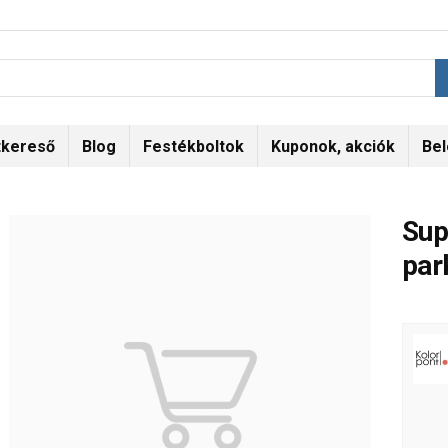
tkereső
Blog
Festékboltok
Kuponok, akciók
Bel
Sup
par