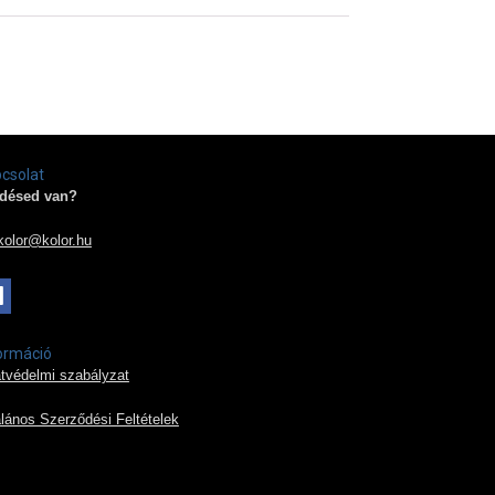
csolat
désed van?
kolor@kolor.hu
ormáció
tvédelmi szabályzat
alános Szerződési Feltételek