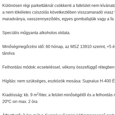
Különösen régi parkettáknál csökkenti a fafelület nem kívánat
a nem tökéletes csiszolás következtében visszamaradó viasz 
maradványa, vasszennyeződés, egyes gombafajták vagy a fa t
Speciális műgyanta alkoholos oldata.
Minőségmegőrzési idő: 60 hónap, az MSZ 13910 szerint, +5 és 
tárolva
Felhordási módok: ecseteléssel, vékony összefüggő rétegben
Hígítás: nem szükséges, eszközök mosása: Supralux H-400 Ész
2
Kiadósság: kb. 9 m
/liter, a felület minőségétől és a felhordá
20ºC-on max. 2 óra