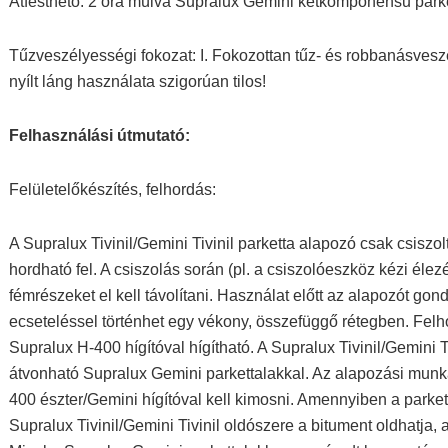
Átfesthető: 2 óra múlva Supralux Gemini kétkomponensű parke
Tűzveszélyességi fokozat: I. Fokozottan tűz- és robbanásves
nyílt láng használata szigorúan tilos!
Felhasználási útmutató:
Felületelőkészítés, felhordás:
A Supralux Tivinil/Gemini Tivinil parketta alapozó csak csiszo
hordható fel. A csiszolás során (pl. a csiszolóeszköz kézi élezé
fémrészeket el kell távolítani. Használat előtt az alapozót gond
ecseteléssel történhet egy vékony, összefüggő rétegben. Fe
Supralux H-400 hígítóval hígítható. A Supralux Tivinil/Gemini 
átvonható Supralux Gemini parkettalakkal. Az alapozási munk
400 észter/Gemini hígítóval kell kimosni. Amennyiben a parkett
Supralux Tivinil/Gemini Tivinil oldószere a bitument oldhatja,