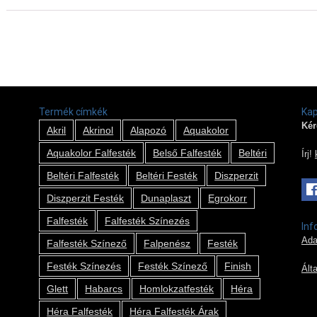
Termék címkék
Kap
Kér
Akril
Akrinol
Alapozó
Aquakolor
Aquakolor Falfesték
Belső Falfesték
Beltéri
Írj!
Beltéri Falfesték
Beltéri Festék
Diszperzit
Diszperzit Festék
Dunaplaszt
Egrokorr
Falfesték
Falfesték Színezés
Inf
Ada
Falfesték Színező
Falpenész
Festék
Festék Színezés
Festék Színező
Finish
Ált
Glett
Habarcs
Homlokzatfesték
Héra
Héra Falfesték
Héra Falfesték Árak