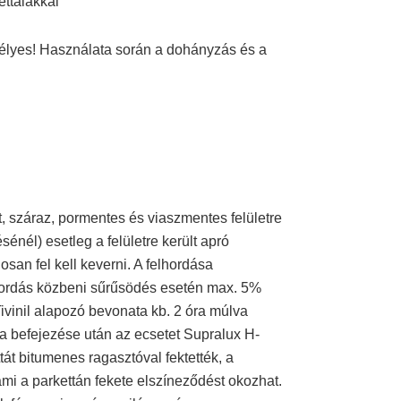
ttalakkal
zélyes! Használata során a dohányzás és a
lt, száraz, pormentes és viaszmentes felületre
sénél) esetleg a felületre került apró
osan fel kell keverni. A felhordása
lhordás közbeni sűrűsödés esetén max. 5%
Tivinil alapozó bevonata kb. 2 óra múlva
a befejezése után az ecsetet Supralux H-
át bitumenes ragasztóval fektették, a
 ami a parkettán fekete elszíneződést okozhat.