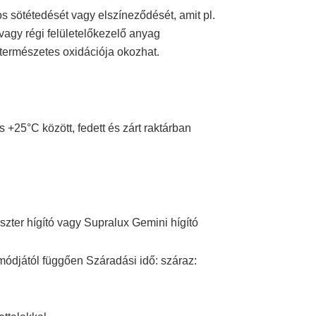
os sötétedését vagy elszíneződését, amit pl.
vagy régi felületelőkezelő anyag
ermészetes oxidációja okozhat.
+25°C között, fedett és zárt raktárban
ter hígító vagy Supralux Gemini hígító
s módjától függően Száradási idő: száraz: