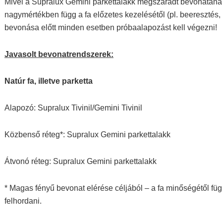
Mivel a Supralux Gemini parkettalakk megszáradt bevonatána
nagymértékben függ a fa előzetes kezelésétől (pl. beeresztés, g
bevonása előtt minden esetben próbaalapozást kell végezni!
Javasolt bevonatrendszerek:
Natúr fa, illetve parketta
Alapozó: Supralux Tivinil/Gemini Tivinil
Közbenső réteg*: Supralux Gemini parkettalakk
Átvonó réteg: Supralux Gemini parkettalakk
* Magas fényű bevonat elérése céljából – a fa minőségétől fü
felhordani.