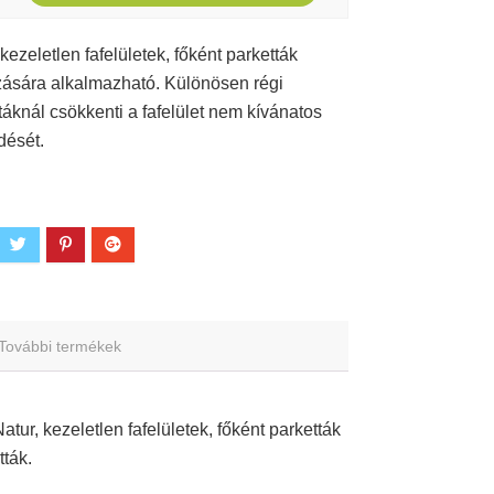
 kezeletlen fafelületek, főként parketták
ására alkalmazható. Különösen régi
táknál csökkenti a fafelület nem kívánatos
dését.
További termékek
tur, kezeletlen fafelületek, főként parketták
tták.