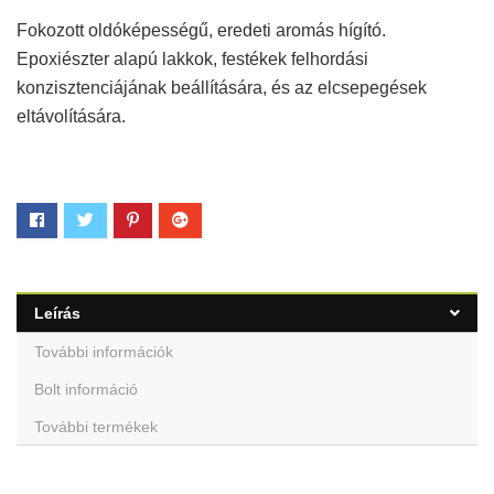
Fokozott oldóképességű, eredeti aromás hígító.
Epoxiészter alapú lakkok, festékek felhordási
konzisztenciájának beállítására, és az elcsepegések
eltávolítására.
Leírás
További információk
Bolt információ
További termékek