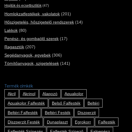
Higítók és ecsettisztítók
(47)
Homlokzatfestékek, vakolatok
(201)
Hőszigetelés, hőszigetelő rendszerek
(14)
Lakkok
(80)
Penész- és gombaölő szerek
(17)
Ragasztók
(207)
Segédanyagok, egyebek
(306)
Tömítőanyagok, szigetelések
(141)
Termék címkék
Akril
Akrinol
Alapozó
Aquakolor
Aquakolor Falfesték
Belső Falfesték
Beltéri
Beltéri Falfesték
Beltéri Festék
Diszperzit
Diszperzit Festék
Dunaplaszt
Egrokorr
Falfesték
Falfesték Színezés
Falfesték Színező
Falpenész