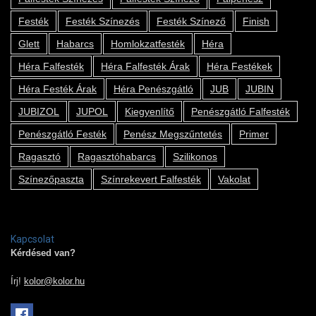
Festék
Festék Színezés
Festék Színező
Finish
Glett
Habarcs
Homlokzatfesték
Héra
Héra Falfesték
Héra Falfesték Árak
Héra Festékek
Héra Festék Árak
Héra Penészgátló
JUB
JUBIN
JUBIZOL
JUPOL
Kiegyenlítő
Penészgátló Falfesték
Penészgátló Festék
Penész Megszűntetés
Primer
Ragasztó
Ragasztóhabarcs
Szilikonos
Színezőpaszta
Színrekevert Falfesték
Vakolat
Kapcsolat
Kérdésed van?
Írj!
kolor@kolor.hu