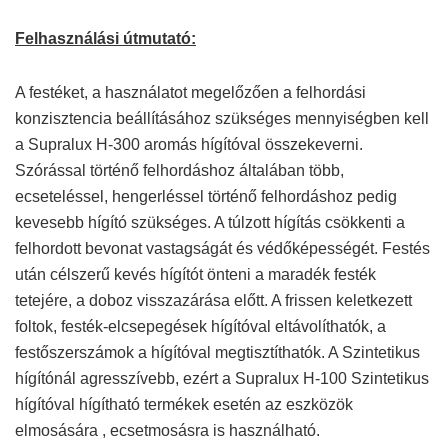
Felhasználási útmutató:
A festéket, a használatot megelőzően a felhordási
konzisztencia beállításához szükséges mennyiségben kell
a Supralux H-300 aromás hígítóval összekeverni.
Szórással történő felhordáshoz általában több,
ecseteléssel, hengerléssel történő felhordáshoz pedig
kevesebb hígító szükséges. A túlzott hígítás csökkenti a
felhordott bevonat vastagságát és védőképességét. Festés
után célszerű kevés hígítót önteni a maradék festék
tetejére, a doboz visszazárása előtt. A frissen keletkezett
foltok, festék-elcsepegések hígítóval eltávolíthatók, a
festőszerszámok a hígítóval megtisztíthatók. A Szintetikus
hígítónál agresszívebb, ezért a Supralux H-100 Szintetikus
hígítóval hígítható termékek esetén az eszközök
elmosására , ecsetmosásra is használható.