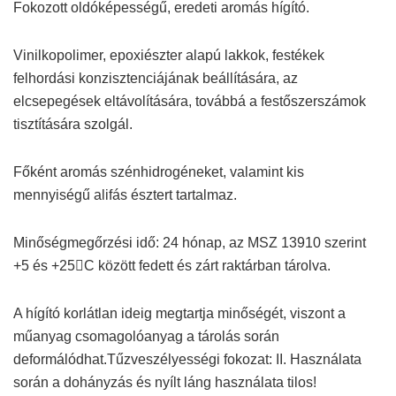
Fokozott oldóképességű, eredeti aromás hígító.
Vinilkopolimer, epoxiészter alapú lakkok, festékek
felhordási konzisztenciájának beállítására, az
elcsepegések eltávolítására, továbbá a festőszerszámok
tisztítására szolgál.
Főként aromás szénhidrogéneket, valamint kis
mennyiségű alifás észtert tartalmaz.
Minőségmegőrzési idő: 24 hónap, az MSZ 13910 szerint
+5 és +25C között fedett és zárt raktárban tárolva.
A hígító korlátlan ideig megtartja minőségét, viszont a
műanyag csomagolóanyag a tárolás során
deformálódhat.Tűzveszélyességi fokozat: II. Használata
során a dohányzás és nyílt láng használata tilos!