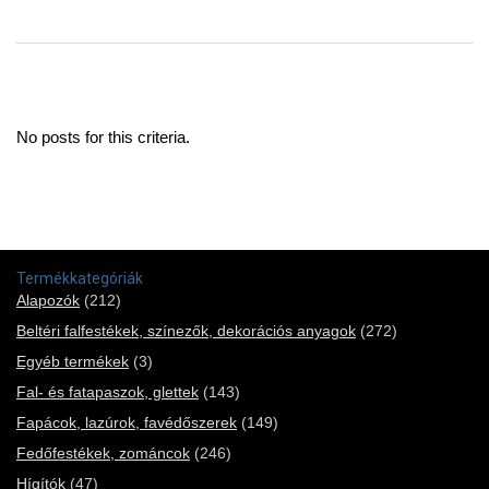
No posts for this criteria.
Termékkategóriák
Alapozók
(212)
Beltéri falfestékek, színezők, dekorációs anyagok
(272)
Egyéb termékek
(3)
Fal- és fatapaszok, glettek
(143)
Fapácok, lazúrok, favédőszerek
(149)
Fedőfestékek, zománcok
(246)
Hígítók
(47)