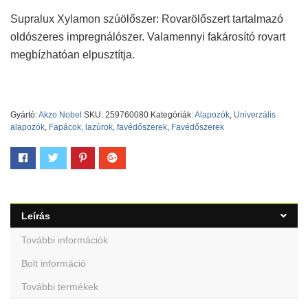
Supralux Xylamon szúölőszer: Rovarölőszert tartalmazó
oldószeres impregnálószer. Valamennyi fakárosító rovart
megbízhatóan elpusztítja.
Gyártó:
Akzo Nobel
SKU:
259760080
Kategóriák:
Alapozók
,
Univerzális
alapozók
,
Fapácok, lazúrok, favédőszerek
,
Favédőszerek
Leírás
További információk
Bolt információ
További termékek