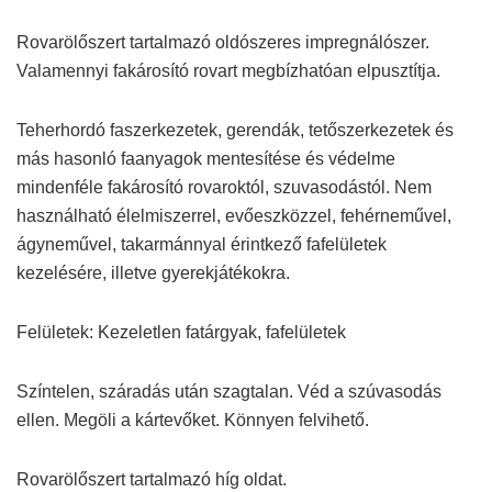
Rovarölőszert tartalmazó oldószeres impregnálószer.
Valamennyi fakárosító rovart megbízhatóan elpusztítja.
Teherhordó faszerkezetek, gerendák, tetőszerkezetek és
más hasonló faanyagok mentesítése és védelme
mindenféle fakárosító rovaroktól, szuvasodástól. Nem
használható élelmiszerrel, evőeszközzel, fehérneművel,
ágyneművel, takarmánnyal érintkező fafelületek
kezelésére, illetve gyerekjátékokra.
Felületek: Kezeletlen fatárgyak, fafelületek
Színtelen, száradás után szagtalan. Véd a szúvasodás
ellen. Megöli a kártevőket. Könnyen felvihető.
Rovarölőszert tartalmazó híg oldat.