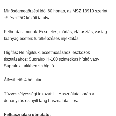
Minőségmegőrzési idő: 60 hónap, az MSZ 13910 szerint
+5 és +25C között tárolva
Felhordási módok: Ecsetelés, mártás, elárasztás, vastag
faanyag esetén: furatképzéses injektálás
Hígítás: Ne hígítsuk, ecsetmosáshoz, eszközök
tisztításához: Supralux H-100 szintetikus hígító vagy
Supralux Lakkbenzin hígító
Átfesthető: 4 hét után
Tűzveszélyességi fokozat: III. Használata során a
dohányzás és nyílt láng használata tilos.
Felhasználási útmutató: