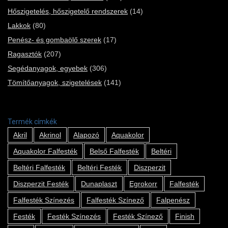
Hőszigetelés, hőszigetelő rendszerek
(14)
Lakkok
(80)
Penész- és gombaölő szerek
(17)
Ragasztók
(207)
Segédanyagok, egyebek
(306)
Tömítőanyagok, szigetelések
(141)
Termék címkék
Akril
Akrinol
Alapozó
Aquakolor
Aquakolor Falfesték
Belső Falfesték
Beltéri
Beltéri Falfesték
Beltéri Festék
Diszperzit
Diszperzit Festék
Dunaplaszt
Egrokorr
Falfesték
Falfesték Színezés
Falfesték Színező
Falpenész
Festék
Festék Színezés
Festék Színező
Finish