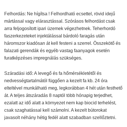
Felhordás: Ne hígítsa ! Felhordható ecsettel, rövid idejű
mártással vagy elárasztással. Szórásos felhordást csak
arra feljogosított ipari üzemek végezhetnek. Teherhordó
faszerkezeteket injektálással bárdoló faragás után
háromszor kiadósan át kell festeni a szerrel. Összekötő és
falazati gerendák és egyéb vastag faanyagok esetén
furatképzéses impregnálás szükséges.
Száradási idő: A levegő és fa hőmérsékletétől és
nedvességtartalmától függően a kezelt fa kb. 24 óra
elteltével munkálható meg, legkorábban 4 hét után festhető
át. A teljes átszáradás 8 naptól több hónapig terjedhet,
ezalatt az idő alatt a környezet nem kap biocid terhelést,
csak szaghatással kell számolni. A kezelt bútorokat
javasolt néhány hétig fedél alatt szabadban szellőztetni.