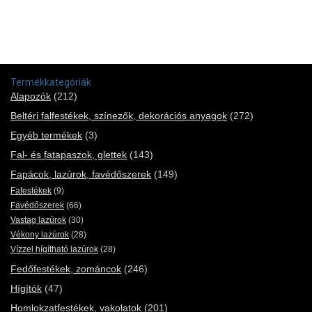
Termékkategóriák
Alapozók
(212)
Beltéri falfestékek, színezők, dekorációs anyagok
(272)
Egyéb termékek
(3)
Fal- és fatapaszok, glettek
(143)
Fapácok, lazúrok, favédőszerek
(149)
Fafestékek
(9)
Favédőszerek
(66)
Vastag lazúrok
(30)
Vékony lazúrok
(28)
Vízzel hígítható lazúrok
(28)
Fedőfestékek, zománcok
(246)
Hígítók
(47)
Homlokzatfestékek, vakolatok
(201)