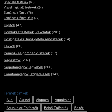
Speciális festékek
(60)
Vízzel higítható festékek
(24)
Zománcok fémre
(76)
Zománcok fémre, fára
(77)
Hígítók
(47)
Homlokzatfestékek, vakolatok
(201)
Hőszigetelés, hőszigetelő rendszerek
(14)
Lakkok
(80)
Penész- és gombaölő szerek
(17)
Ragasztók
(207)
Segédanyagok, egyebek
(306)
Tömítőanyagok, szigetelések
(141)
Termék címkék
Akril
Akrinol
Alapozó
Aquakolor
Aquakolor Falfesték
Belső Falfesték
Beltéri