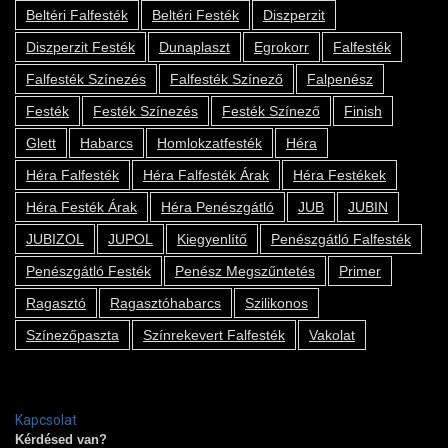
Beltéri Falfesték
Beltéri Festék
Diszperzit
Diszperzit Festék
Dunaplaszt
Egrokorr
Falfesték
Falfesték Színezés
Falfesték Színező
Falpenész
Festék
Festék Színezés
Festék Színező
Finish
Glett
Habarcs
Homlokzatfesték
Héra
Héra Falfesték
Héra Falfesték Árak
Héra Festékek
Héra Festék Árak
Héra Penészgátló
JUB
JUBIN
JUBIZOL
JUPOL
Kiegyenlítő
Penészgátló Falfesték
Penészgátló Festék
Penész Megszűntetés
Primer
Ragasztó
Ragasztóhabarcs
Szilikonos
Színezőpaszta
Színrekevert Falfesték
Vakolat
Kapcsolat
Kérdésed van?