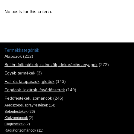
No posts for this criteria.
Termékkategóriák
Alapozók
(212)
Beltéri falfestékek, színezők, dekorációs anyagok
(272)
Egyéb termékek
(3)
Fal- és fatapaszok, glettek
(143)
Fapácok, lazúrok, favédőszerek
(149)
Fedőfestékek, zománcok
(246)
Aeroszolos, spray festékek
(14)
Betonfestékek
(26)
Kádzománcok
(2)
Olajfestékek
(2)
Radiátor zománcok
(11)