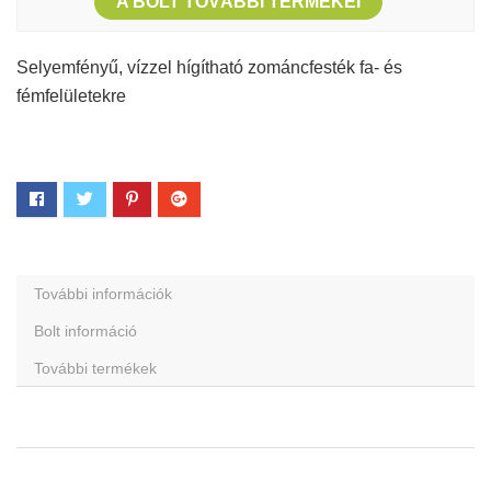
A BOLT TOVÁBBI TERMÉKEI
Selyemfényű, vízzel hígítható zománcfesték fa- és
fémfelületekre
További információk
Bolt információ
További termékek