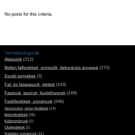
No posts for this criteria.
Termékkategóriák
Alapozók
(212)
Beltéri falfestékek, színezők, dekorációs anyagok
(272)
Egyéb termékek
(3)
Fal- és fatapaszok, glettek
(143)
Fapácok, lazúrok, favédőszerek
(149)
Fedőfestékek, zománcok
(246)
Aeroszolos, spray festékek
(14)
Betonfestékek
(26)
Kádzománcok
(2)
Olajfestékek
(2)
Radiátor zománcok
(11)