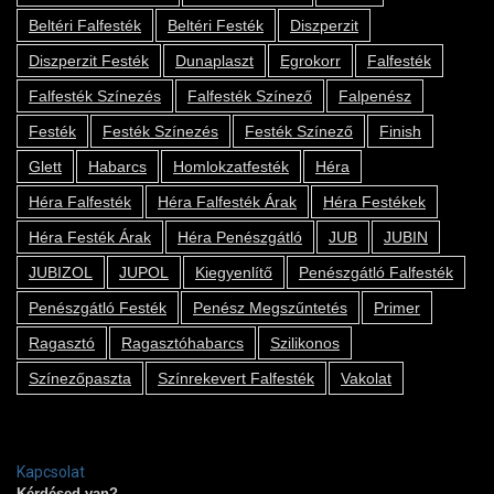
Beltéri Falfesték
Beltéri Festék
Diszperzit
Diszperzit Festék
Dunaplaszt
Egrokorr
Falfesték
Falfesték Színezés
Falfesték Színező
Falpenész
Festék
Festék Színezés
Festék Színező
Finish
Glett
Habarcs
Homlokzatfesték
Héra
Héra Falfesték
Héra Falfesték Árak
Héra Festékek
Héra Festék Árak
Héra Penészgátló
JUB
JUBIN
JUBIZOL
JUPOL
Kiegyenlítő
Penészgátló Falfesték
Penészgátló Festék
Penész Megszűntetés
Primer
Ragasztó
Ragasztóhabarcs
Szilikonos
Színezőpaszta
Színrekevert Falfesték
Vakolat
Kapcsolat