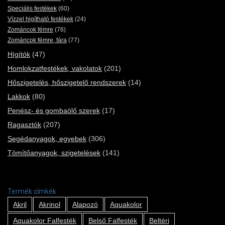
Speciális festékek
(60)
Vízzel higítható festékek
(24)
Zománcok fémre
(76)
Zománcok fémre, fára
(77)
Hígítók
(47)
Homlokzatfestékek, vakolatok
(201)
Hőszigetelés, hőszigetelő rendszerek
(14)
Lakkok
(80)
Penész- és gombaölő szerek
(17)
Ragasztók
(207)
Segédanyagok, egyebek
(306)
Tömítőanyagok, szigetelések
(141)
Termék címkék
Akril
Akrinol
Alapozó
Aquakolor
Aquakolor Falfesték
Belső Falfesték
Beltéri