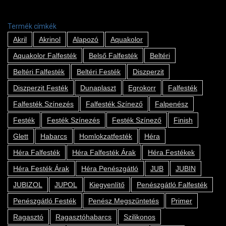
Termék címkék
Akril
Akrinol
Alapozó
Aquakolor
Aquakolor Falfesték
Belső Falfesték
Beltéri
Beltéri Falfesték
Beltéri Festék
Diszperzit
Diszperzit Festék
Dunaplaszt
Egrokorr
Falfesték
Falfesték Színezés
Falfesték Színező
Falpenész
Festék
Festék Színezés
Festék Színező
Finish
Glett
Habarcs
Homlokzatfesték
Héra
Héra Falfesték
Héra Falfesték Árak
Héra Festékek
Héra Festék Árak
Héra Penészgátló
JUB
JUBIN
JUBIZOL
JUPOL
Kiegyenlítő
Penészgátló Falfesték
Penészgátló Festék
Penész Megszűntetés
Primer
Ragasztó
Ragasztóhabarcs
Szilikonos