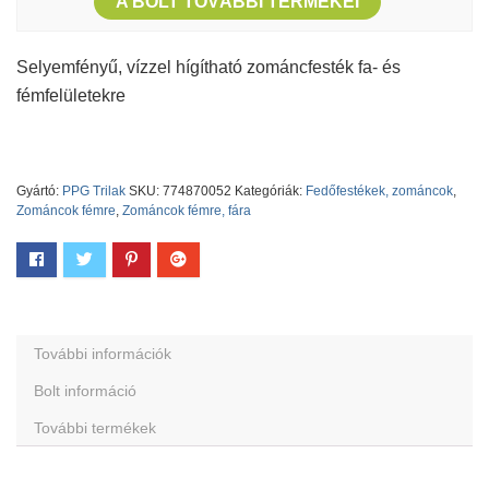
A BOLT TOVÁBBI TERMÉKEI
Selyemfényű, vízzel hígítható zománcfesték fa- és
fémfelületekre
Gyártó:
PPG Trilak
SKU:
774870052
Kategóriák:
Fedőfestékek, zománcok
,
Zománcok fémre
,
Zománcok fémre, fára
További információk
Bolt információ
További termékek