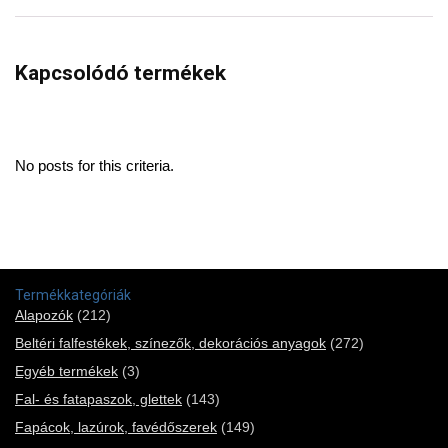
Kapcsolódó termékek
No posts for this criteria.
Termékkategóriák
Alapozók
(212)
Beltéri falfestékek, színezők, dekorációs anyagok
(272)
Egyéb termékek
(3)
Fal- és fatapaszok, glettek
(143)
Fapácok, lazúrok, favédőszerek
(149)