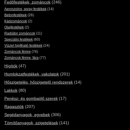
Fedőfestékek, zománcok
(246)
Aeroszolos, spray festékek
(14)
Betonfestékek
(26)
Kádzománcok
(2)
Olajfestékek
(2)
Radiátor zománcok
(11)
Speciális festékek
(60)
Vízzel higítható festékek
(24)
Zománcok fémre
(76)
Zománcok fémre, fára
(77)
Hígítók
(47)
Homlokzatfestékek, vakolatok
(201)
Hőszigetelés, hőszigetelő rendszerek
(14)
Lakkok
(80)
Penész- és gombaölő szerek
(17)
Ragasztók
(207)
Segédanyagok, egyebek
(306)
Tömítőanyagok, szigetelések
(141)