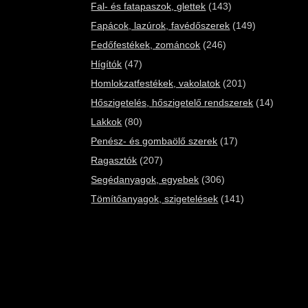
Fal- és fatapaszok, glettek
(143)
Fapácok, lazúrok, favédőszerek
(149)
Fedőfestékek, zománcok
(246)
Hígítók
(47)
Homlokzatfestékek, vakolatok
(201)
Hőszigetelés, hőszigetelő rendszerek
(14)
Lakkok
(80)
Penész- és gombaölő szerek
(17)
Ragasztók
(207)
Segédanyagok, egyebek
(306)
Tömítőanyagok, szigetelések
(141)