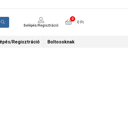
0
0
Ft
Belépés/Regisztráció
épés/Regisztráció
Boltosoknak