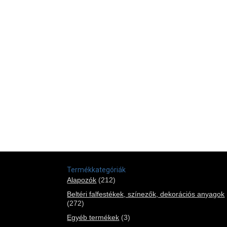
Termékkategóriák
Alapozók
(212)
Beltéri falfestékek, színezők, dekorációs anyagok
(272)
Egyéb termékek
(3)