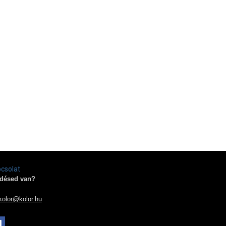
csolat
désed van?
kolor@kolor.hu