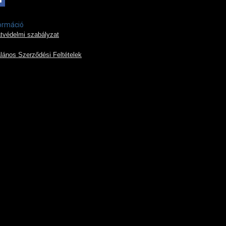
ormáció
tvédelmi szabályzat
alános Szerződési Feltételek