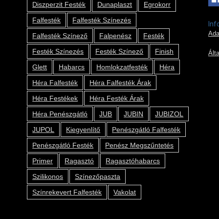
Diszperzit Festék
Dunaplaszt
Egrokorr
Falfesték
Falfesték Színezés
Inf
Ada
Falfesték Színező
Falpenész
Festék
Festék Színezés
Festék Színező
Finish
Ált
Glett
Habarcs
Homlokzatfesték
Héra
Héra Falfesték
Héra Falfesték Árak
Héra Festékek
Héra Festék Árak
Héra Penészgátló
JUB
JUBIN
JUBIZOL
JUPOL
Kiegyenlítő
Penészgátló Falfesték
Penészgátló Festék
Penész Megszűntetés
Primer
Ragasztó
Ragasztóhabarcs
Szilikonos
Színezőpaszta
Színrekevert Falfesték
Vakolat