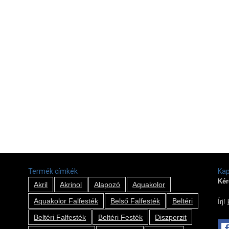
Termék címkék
Kap
Kér
Akril
Akrinol
Alapozó
Aquakolor
Aquakolor Falfesték
Belső Falfesték
Beltéri
Írj!
Beltéri Falfesték
Beltéri Festék
Diszperzit