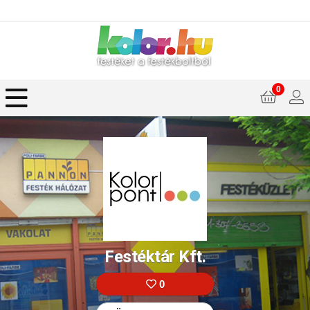
0
Festéktár Kft.
0