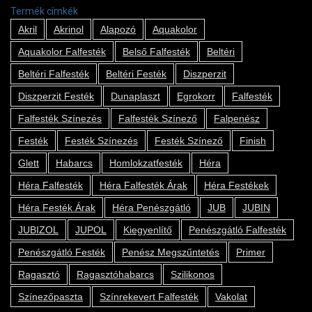
Termék címkék
Akril
Akrinol
Alapozó
Aquakolor
Aquakolor Falfesték
Belső Falfesték
Beltéri
Beltéri Falfesték
Beltéri Festék
Diszperzit
Diszperzit Festék
Dunaplaszt
Egrokorr
Falfesték
Falfesték Színezés
Falfesték Színező
Falpenész
Festék
Festék Színezés
Festék Színező
Finish
Glett
Habarcs
Homlokzatfesték
Héra
Héra Falfesték
Héra Falfesték Árak
Héra Festékek
Héra Festék Árak
Héra Penészgátló
JUB
JUBIN
JUBIZOL
JUPOL
Kiegyenlítő
Penészgátló Falfesték
Penészgátló Festék
Penész Megszűntetés
Primer
Ragasztó
Ragasztóhabarcs
Szilikonos
Színezőpaszta
Színrekevert Falfesték
Vakolat