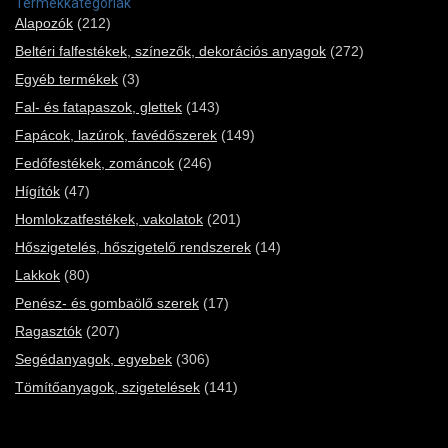
Termékkategóriák
Alapozók
(212)
Beltéri falfestékek, színezők, dekorációs anyagok
(272)
Egyéb termékek
(3)
Fal- és fatapaszok, glettek
(143)
Fapácok, lazúrok, favédőszerek
(149)
Fedőfestékek, zománcok
(246)
Hígítók
(47)
Homlokzatfestékek, vakolatok
(201)
Hőszigetelés, hőszigetelő rendszerek
(14)
Lakkok
(80)
Penész- és gombaölő szerek
(17)
Ragasztók
(207)
Segédanyagok, egyebek
(306)
Tömítőanyagok, szigetelések
(141)