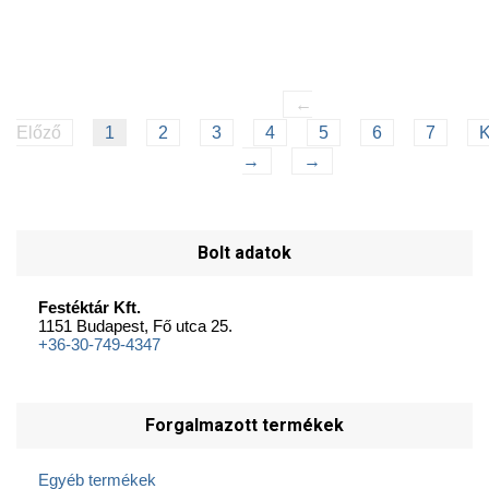
←
Előző
1
2
3
4
5
6
7
K
→
→
Bolt adatok
Festéktár Kft.
1151 Budapest, Fő utca 25.
+36-30-749-4347
Forgalmazott termékek
Egyéb termékek