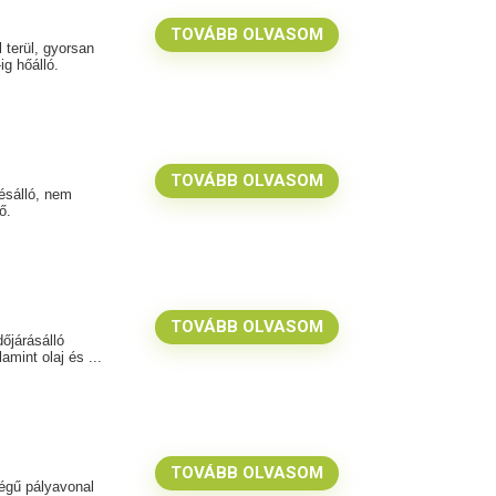
TOVÁBB OLVASOM
l terül, gyorsan
ig hőálló.
TOVÁBB OLVASOM
lésálló, nem
ő.
TOVÁBB OLVASOM
őjárásálló
amint olaj és ...
TOVÁBB OLVASOM
égű pályavonal