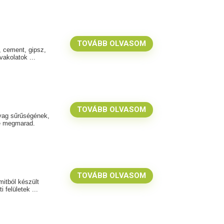
TOVÁBB OLVASOM
, cement, gipsz,
akolatok ...
TOVÁBB OLVASOM
nyag sűrűségének,
ye megmarad.
TOVÁBB OLVASOM
itból készült
 felületek ...