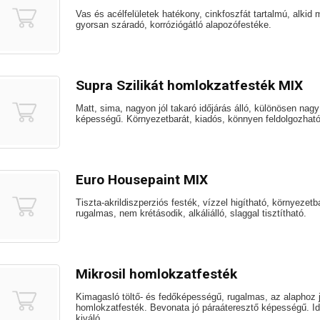
Vas és acélfelületek hatékony, cinkfoszfát tartalmú, alkid
gyorsan száradó, korróziógátló alapozófestéke.
Supra Szilikát homlokzatfesték MIX
Matt, sima, nagyon jól takaró időjárás álló, különösen nag
képességű. Környezetbarát, kiadós, könnyen feldolgozható,
Euro Housepaint MIX
Tiszta-akrildiszperziós festék, vízzel higítható, környezet
rugalmas, nem krétásodik, alkáliálló, slaggal tisztítható.
Mikrosil homlokzatfesték
Kimagasló töltő- és fedőképességű, rugalmas, az alaphoz j
homlokzatfesték. Bevonata jó páraáteresztő képességű. Id
kiváló ...