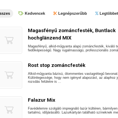
sszes
Kedvencek
Legnépszerűbb
Legtöbbet
Magasfényű zománcfesték, Buntlack
hochglänzend MIX
Magasfényű, alkid-műgyanta alapú zománcfesték, kiváló te
fedőképességű. Nagy rugalmasságú, professzionális zomá
Rost stop zománcfesték
Alkid-műgyanta bázisú, ólommentes vastagrétegű bevonat
Különlegessége, hogy nem igényel alapozást, az alaphoz j
rozsdás felületre is ...
Falazur Mix
Favédelemre szolgáló impregnáló lazúr kültéren, bármilyen 
tartalmú, időjárásálló. Lazurkártyán található színeknek meg