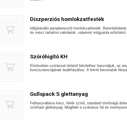
Diszperziós homlokzatfesték
Időjárásálló páraáteresztő homlokzatfesték. Betonfelületek
és mész tartalmú vakolatok, valamint műgyanta erősítésű v
Szóróhigító KH
Elsősorban szórással történő felvitelhez használjuk, az a
konzisztenciájának beállításához. A felvitt bevonatok fén
Gullspack S glettanyag
Felhasználásra kész, fehér színű, standard minőségű dolom
szórható glettanyag. Megfelel a szokásos fal és mennyezeti