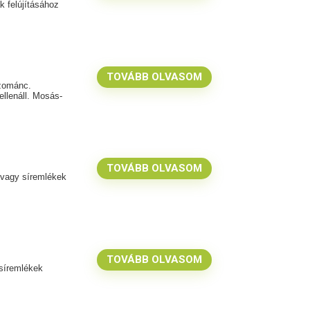
k felújításához
TOVÁBB OLVASOM
 zománc.
ellenáll. Mosás-
TOVÁBB OLVASOM
z vagy síremlékek
TOVÁBB OLVASOM
 síremlékek