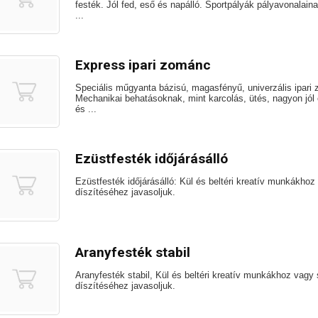
festék. Jól fed, eső és napálló. Sportpályák pályavonalaina
...
Express ipari zománc
Speciális műgyanta bázisú, magasfényű, univerzális ipari
Mechanikai behatásoknak, mint karcolás, ütés, nagyon jól 
és ...
Ezüstfesték időjárásálló
Ezüstfesték időjárásálló: Kül és beltéri kreatív munkákho
díszítéséhez javasoljuk.
Aranyfesték stabil
Aranyfesték stabil, Kül és beltéri kreatív munkákhoz vagy
díszítéséhez javasoljuk.