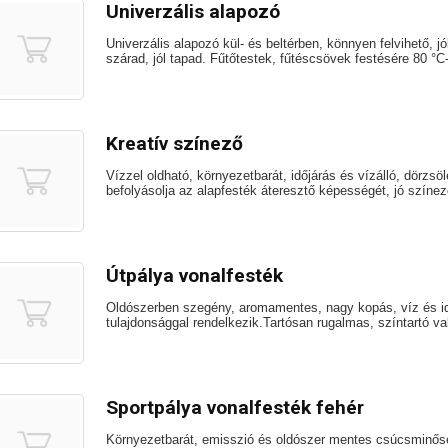
Univerzális alapozó
Univerzális alapozó kül- és beltérben, könnyen felvihető, jó
szárad, jól tapad. Fűtőtestek, fűtéscsövek festésére 80 °C-
Kreatív színező
Vízzel oldható, környezetbarát, időjárás és vízálló, dörzsö
befolyásolja az alapfesték áteresztő képességét, jó színez
Útpálya vonalfesték
Oldószerben szegény, aromamentes, nagy kopás, víz és id
tulajdonsággal rendelkezik.Tartósan rugalmas, színtartó val
Sportpálya vonalfesték fehér
Környezetbarát, emisszió és oldószer mentes csúcsminős