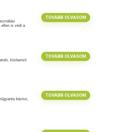
TOVÁBB OLVASOM
asználási
 ellen is védi a
TOVÁBB OLVASOM
atoló, közbenső
TOVÁBB OLVASOM
 műgyanta bázisú,