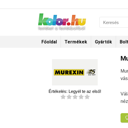
Főoldal
Termékek
Gyártók
Bol
Mu
Mur
vás
Értékelés:
Legyél te az első!
Vál
néz