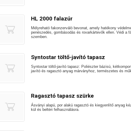
HL 2000 falazúr
Mélyreható fakonzerváló bevonat, amely hatékony védelme
penészedés, gombásodás és rovarkártevők ellen. Védi a fát
szemben.
Syntostar töltő-javító tapasz
Syntostar töltő-javító tapasz: Poliészter bázisú, kétkompon
javító és ragasztó anyag márványhoz, természetes és mű
Ragasztó tapasz szürke
Ásványi alapú, por alakú ragasztó és kiegyenlítő anyag kéz
kül és beltéri felhasználásra.