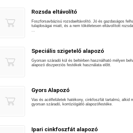
Rozsda eltávolító
Foszforsavbázisú rozsdaeltávolító. Jó és gazdaságos felh
tulajdoságai miatt, és a nem tökéletesen eltávolított rozsda
...
Speciális szigetelő alapozó
Gyorsan száradó kül és beltérben használható mélyen beh
alapozó diszperziós festékek használata előtt.
Gyors Alapozó
Vas és acélfelületek hatékony, cinkfoszfát tartalmú, alkid
gyorsan száradó, korróziógátló alapozófestéke.
Ipari cinkfoszfát alapozó