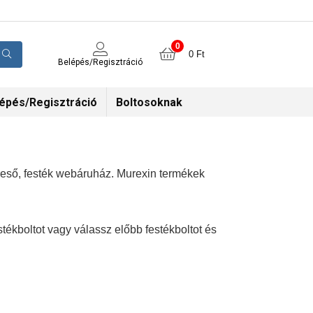
0
0
Ft
Belépés/Regisztráció
épés/Regisztráció
Boltosoknak
reső, festék webáruház. Murexin termékek
ékboltot vagy válassz előbb festékboltot és