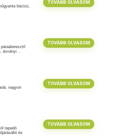
TOVÁBB OLVASOM
 műgyanta bázisú,
TOVÁBB OLVASOM
y páraáteresztő
 ásványi ...
TOVÁBB OLVASOM
barát, nagyon
TOVÁBB OLVASOM
ól tapadó
őjárásálló és