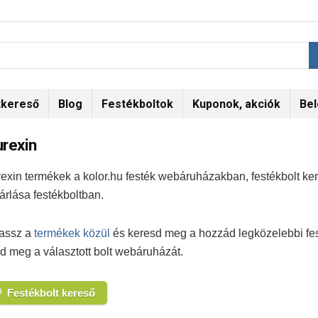
tkereső
Blog
Festékboltok
Kuponok, akciók
Bel
rexin
exin termékek a kolor.hu festék webáruházakban, festékbolt ke
árlása festékboltban.
assz a
termékek közül
és keresd meg a hozzád legközelebbi fest
d meg a választott bolt webáruházát.
Festékbolt kereső