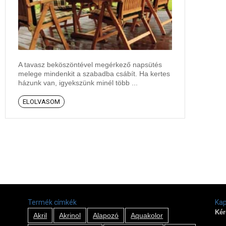
A tavasz beköszöntével megérkező napsütés
melege mindenkit a szabadba csábít. Ha kertes
házunk van, igyekszünk minél több ...
ELOLVASOM
Termék címkék
Kap
Kér
Akril
Akrinol
Alapozó
Aquakolor