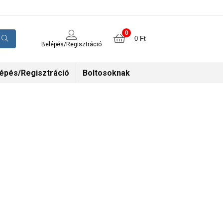
0
0
Ft
Belépés/Regisztráció
épés/Regisztráció
Boltosoknak