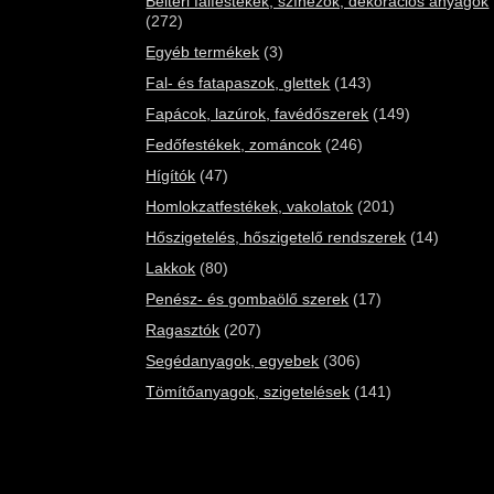
Beltéri falfestékek, színezők, dekorációs anyagok
(272)
Egyéb termékek
(3)
Fal- és fatapaszok, glettek
(143)
Fapácok, lazúrok, favédőszerek
(149)
Fedőfestékek, zománcok
(246)
Hígítók
(47)
Homlokzatfestékek, vakolatok
(201)
Hőszigetelés, hőszigetelő rendszerek
(14)
Lakkok
(80)
Penész- és gombaölő szerek
(17)
Ragasztók
(207)
Segédanyagok, egyebek
(306)
Tömítőanyagok, szigetelések
(141)