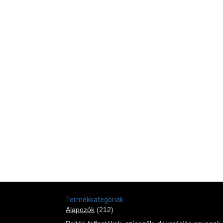
Termékkategóriák
Alapozók
(212)