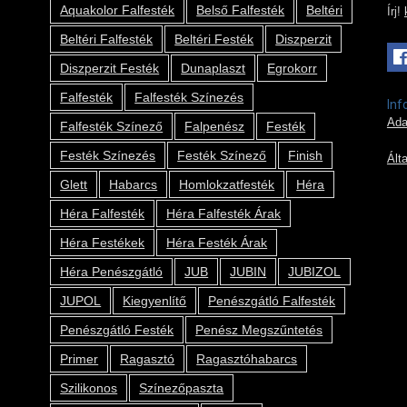
Aquakolor Falfesték
Belső Falfesték
Beltéri
Írj!
Beltéri Falfesték
Beltéri Festék
Diszperzit
Diszperzit Festék
Dunaplaszt
Egrokorr
Falfesték
Falfesték Színezés
Inf
Ada
Falfesték Színező
Falpenész
Festék
Festék Színezés
Festék Színező
Finish
Ált
Glett
Habarcs
Homlokzatfesték
Héra
Héra Falfesték
Héra Falfesték Árak
Héra Festékek
Héra Festék Árak
Héra Penészgátló
JUB
JUBIN
JUBIZOL
JUPOL
Kiegyenlítő
Penészgátló Falfesték
Penészgátló Festék
Penész Megszűntetés
Primer
Ragasztó
Ragasztóhabarcs
Szilikonos
Színezőpaszta