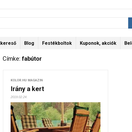
tkereső
Blog
Festékboltok
Kuponok, akciók
Bel
Címke:
fabútor
KOLOR.HU MAGAZIN
Irány a kert
2019.02.24.