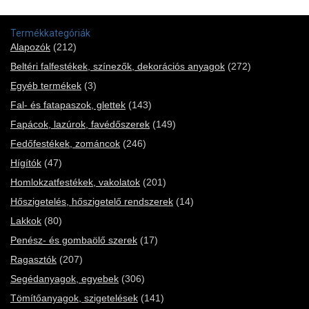
Termékkategóriák
Alapozók
(212)
Beltéri falfestékek, színezők, dekorációs anyagok
(272)
Egyéb termékek
(3)
Fal- és fatapaszok, glettek
(143)
Fapácok, lazúrok, favédőszerek
(149)
Fedőfestékek, zománcok
(246)
Hígítók
(47)
Homlokzatfestékek, vakolatok
(201)
Hőszigetelés, hőszigetelő rendszerek
(14)
Lakkok
(80)
Penész- és gombaölő szerek
(17)
Ragasztók
(207)
Segédanyagok, egyebek
(306)
Tömítőanyagok, szigetelések
(141)