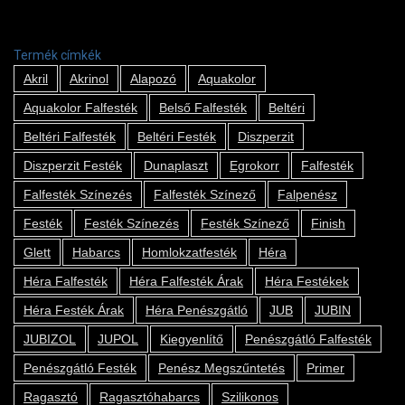
Termék címkék
Akril
Akrinol
Alapozó
Aquakolor
Aquakolor Falfesték
Belső Falfesték
Beltéri
Beltéri Falfesték
Beltéri Festék
Diszperzit
Diszperzit Festék
Dunaplaszt
Egrokorr
Falfesték
Falfesték Színezés
Falfesték Színező
Falpenész
Festék
Festék Színezés
Festék Színező
Finish
Glett
Habarcs
Homlokzatfesték
Héra
Héra Falfesték
Héra Falfesték Árak
Héra Festékek
Héra Festék Árak
Héra Penészgátló
JUB
JUBIN
JUBIZOL
JUPOL
Kiegyenlítő
Penészgátló Falfesték
Penészgátló Festék
Penész Megszűntetés
Primer
Ragasztó
Ragasztóhabarcs
Szilikonos