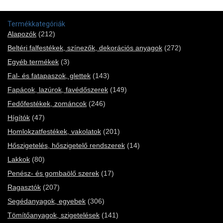
Termékkategóriák
Alapozók
(212)
Beltéri falfestékek, színezők, dekorációs anyagok
(272)
Egyéb termékek
(3)
Fal- és fatapaszok, glettek
(143)
Fapácok, lazúrok, favédőszerek
(149)
Fedőfestékek, zománcok
(246)
Hígítók
(47)
Homlokzatfestékek, vakolatok
(201)
Hőszigetelés, hőszigetelő rendszerek
(14)
Lakkok
(80)
Penész- és gombaölő szerek
(17)
Ragasztók
(207)
Segédanyagok, egyebek
(306)
Tömítőanyagok, szigetelések
(141)