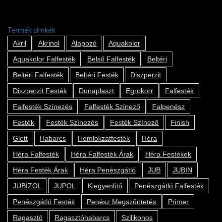
Termék címkék
Akril
Akrinol
Alapozó
Aquakolor
Aquakolor Falfesték
Belső Falfesték
Beltéri
Beltéri Falfesték
Beltéri Festék
Diszperzit
Diszperzit Festék
Dunaplaszt
Egrokorr
Falfesték
Falfesték Színezés
Falfesték Színező
Falpenész
Festék
Festék Színezés
Festék Színező
Finish
Glett
Habarcs
Homlokzatfesték
Héra
Héra Falfesték
Héra Falfesték Árak
Héra Festékek
Héra Festék Árak
Héra Penészgátló
JUB
JUBIN
JUBIZOL
JUPOL
Kiegyenlítő
Penészgátló Falfesték
Penészgátló Festék
Penész Megszűntetés
Primer
Ragasztó
Ragasztóhabarcs
Szilikonos