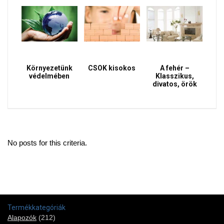
Környezetünk
CSOK kisokos
A fehér –
védelmében
Klasszikus,
divatos, örök
No posts for this criteria.
Termékkategóriák
Alapozók
(212)