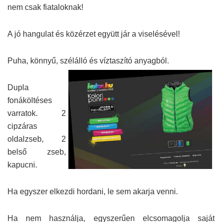
nem csak fiataloknak!
A jó hangulat és közérzet együtt jár a viselésével!
Puha, könnyű, szélálló és víztaszító anyagból.
Dupla
fonáköltéses
varratok. 2
cipzáras
oldalzseb, 2
belső zseb,
kapucni.
Ha egyszer elkezdi hordani, le sem akarja venni.
Ha nem használja, egyszerűen elcsomagolja saját