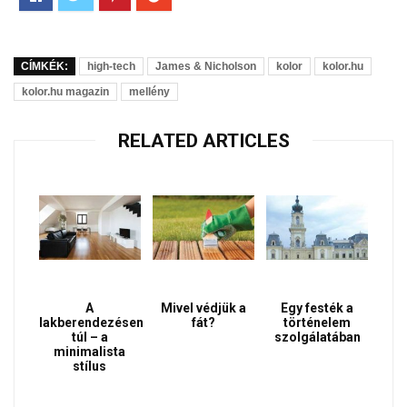
CÍMKÉK:
high-tech
James & Nicholson
kolor
kolor.hu
kolor.hu magazin
mellény
RELATED ARTICLES
A
Mivel védjük a
Egy festék a
lakberendezésen
fát?
történelem
túl – a
szolgálatában
minimalista
stílus