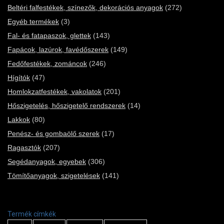
Beltéri falfestékek, színezők, dekorációs anyagok
(272)
Egyéb termékek
(3)
Fal- és fatapaszok, glettek
(143)
Fapácok, lazúrok, favédőszerek
(149)
Fedőfestékek, zománcok
(246)
Hígítók
(47)
Homlokzatfestékek, vakolatok
(201)
Hőszigetelés, hőszigetelő rendszerek
(14)
Lakkok
(80)
Penész- és gombaölő szerek
(17)
Ragasztók
(207)
Segédanyagok, egyebek
(306)
Tömítőanyagok, szigetelések
(141)
Termék címkék