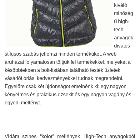
kiváló
minőség
ű high-
tech
anyagok,
divatos
stílusos szabás jellemzi minden terméküket. A web
áruházat folyamatosan töltjük fel termékekkel, melyeket a
későbbiekben a bolt-listában található festék üzletek
vásárlói óriási kedvezményekkel tudnak megrendelni.
Egyelőre csak két újdonságot emelnénk ki: egy nagyon
kényelmes és praktikus dzsekit és egy nagyon vagány és
egyedi mellényt.
Vidám színes “kolor” mellények High-Tech anyagokból