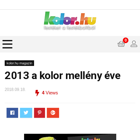
0
kolor.hu magazin
2013 a kolor mellény éve
2018.09.18.
4
Views