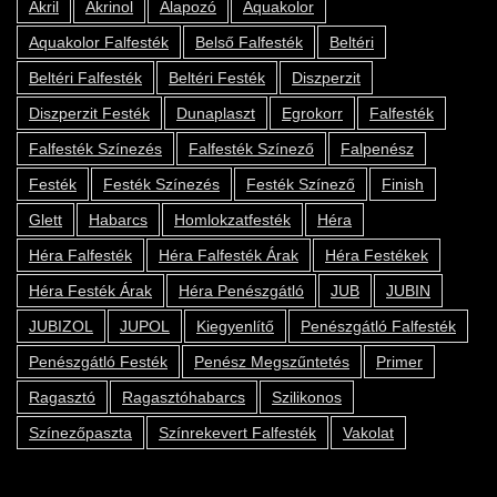
Akril
Akrinol
Alapozó
Aquakolor
Aquakolor Falfesték
Belső Falfesték
Beltéri
Beltéri Falfesték
Beltéri Festék
Diszperzit
Diszperzit Festék
Dunaplaszt
Egrokorr
Falfesték
Falfesték Színezés
Falfesték Színező
Falpenész
Festék
Festék Színezés
Festék Színező
Finish
Glett
Habarcs
Homlokzatfesték
Héra
Héra Falfesték
Héra Falfesték Árak
Héra Festékek
Héra Festék Árak
Héra Penészgátló
JUB
JUBIN
JUBIZOL
JUPOL
Kiegyenlítő
Penészgátló Falfesték
Penészgátló Festék
Penész Megszűntetés
Primer
Ragasztó
Ragasztóhabarcs
Szilikonos
Színezőpaszta
Színrekevert Falfesték
Vakolat