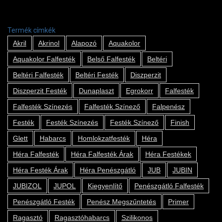
Termék címkék
Akril
Akrinol
Alapozó
Aquakolor
Aquakolor Falfesték
Belső Falfesték
Beltéri
Beltéri Falfesték
Beltéri Festék
Diszperzit
Diszperzit Festék
Dunaplaszt
Egrokorr
Falfesték
Falfesték Színezés
Falfesték Színező
Falpenész
Festék
Festék Színezés
Festék Színező
Finish
Glett
Habarcs
Homlokzatfesték
Héra
Héra Falfesték
Héra Falfesték Árak
Héra Festékek
Héra Festék Árak
Héra Penészgátló
JUB
JUBIN
JUBIZOL
JUPOL
Kiegyenlítő
Penészgátló Falfesték
Penészgátló Festék
Penész Megszűntetés
Primer
Ragasztó
Ragasztóhabarcs
Szilikonos