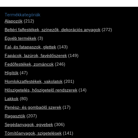
Termékkategóriák
Alapozók
(212)
Beltéri falfestékek, színezők, dekorációs anyagok
(272)
Egyéb termékek
(3)
Fal- és fatapaszok, glettek
(143)
Fapácok, lazúrok, favédőszerek
(149)
Fedőfestékek, zománcok
(246)
Hígítók
(47)
Homlokzatfestékek, vakolatok
(201)
Hőszigetelés, hőszigetelő rendszerek
(14)
Lakkok
(80)
Penész- és gombaölő szerek
(17)
Ragasztók
(207)
Segédanyagok, egyebek
(306)
Tömítőanyagok, szigetelések
(141)