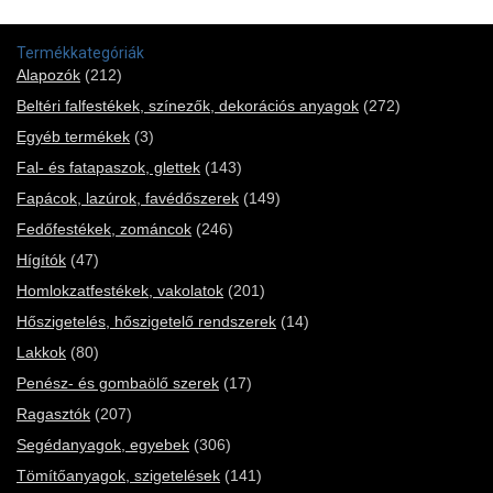
Termékkategóriák
Alapozók
(212)
Beltéri falfestékek, színezők, dekorációs anyagok
(272)
Egyéb termékek
(3)
Fal- és fatapaszok, glettek
(143)
Fapácok, lazúrok, favédőszerek
(149)
Fedőfestékek, zománcok
(246)
Hígítók
(47)
Homlokzatfestékek, vakolatok
(201)
Hőszigetelés, hőszigetelő rendszerek
(14)
Lakkok
(80)
Penész- és gombaölő szerek
(17)
Ragasztók
(207)
Segédanyagok, egyebek
(306)
Tömítőanyagok, szigetelések
(141)