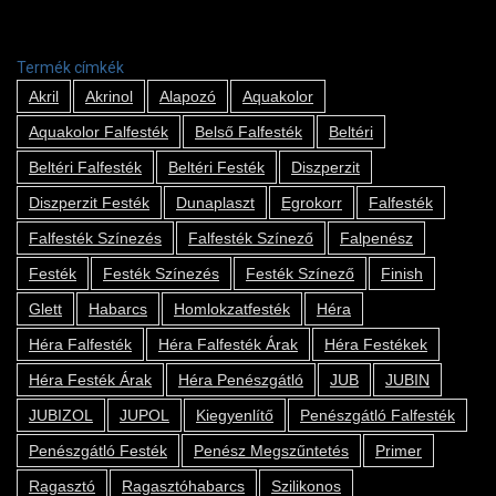
Termék címkék
Akril
Akrinol
Alapozó
Aquakolor
Aquakolor Falfesték
Belső Falfesték
Beltéri
Beltéri Falfesték
Beltéri Festék
Diszperzit
Diszperzit Festék
Dunaplaszt
Egrokorr
Falfesték
Falfesték Színezés
Falfesték Színező
Falpenész
Festék
Festék Színezés
Festék Színező
Finish
Glett
Habarcs
Homlokzatfesték
Héra
Héra Falfesték
Héra Falfesték Árak
Héra Festékek
Héra Festék Árak
Héra Penészgátló
JUB
JUBIN
JUBIZOL
JUPOL
Kiegyenlítő
Penészgátló Falfesték
Penészgátló Festék
Penész Megszűntetés
Primer
Ragasztó
Ragasztóhabarcs
Szilikonos