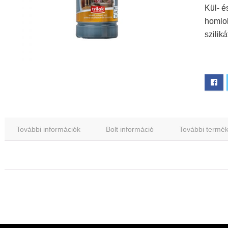
Kül- és
homlok
szilik
További információk
Bolt információ
További termé