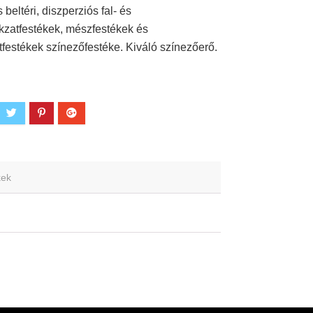
 beltéri, diszperziós fal- és
zatfestékek, mészfestékek és
átfestékek színezőfestéke. Kiváló színezőerő.
kek