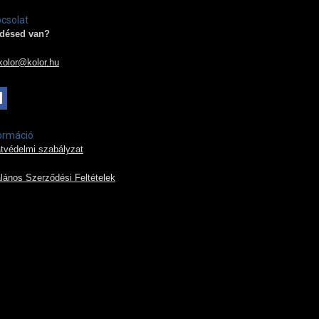
csolat
désed van?
kolor@kolor.hu
ormáció
tvédelmi szabályzat
alános Szerződési Feltételek