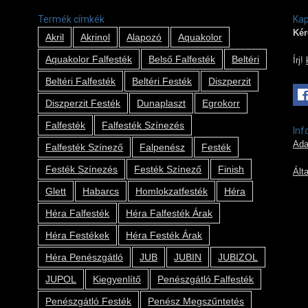
Termék címkék
Kap
Kér
Akril
Akrinol
Alapozó
Aquakolor
Aquakolor Falfesték
Belső Falfesték
Beltéri
Írj!
Beltéri Falfesték
Beltéri Festék
Diszperzit
Diszperzit Festék
Dunaplaszt
Egrokorr
Falfesték
Falfesték Színezés
Inf
Ada
Falfesték Színező
Falpenész
Festék
Festék Színezés
Festék Színező
Finish
Ált
Glett
Habarcs
Homlokzatfesték
Héra
Héra Falfesték
Héra Falfesték Árak
Héra Festékek
Héra Festék Árak
Héra Penészgátló
JUB
JUBIN
JUBIZOL
JUPOL
Kiegyenlítő
Penészgátló Falfesték
Penészgátló Festék
Penész Megszűntetés