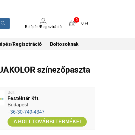
0
0
Ft
Belépés/Regisztráció
épés/Regisztráció
Boltosoknak
AKOLOR színezőpaszta
Bolt:
Festéktár Kft.
Budapest
+36-30-749-4347
A BOLT TOVÁBBI TERMÉKEI