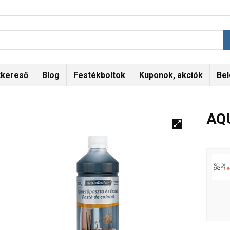
tkereső
Blog
Festékboltok
Kuponok, akciók
Bel
AQU