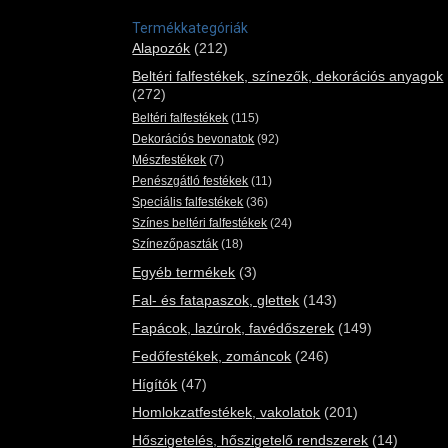
Termékkategóriák
Alapozók
(212)
Beltéri falfestékek, színezők, dekorációs anyagok
(272)
Beltéri falfestékek
(115)
Dekorációs bevonatok
(92)
Mészfestékek
(7)
Penészgátló festékek
(11)
Speciális falfestékek
(36)
Színes beltéri falfestékek
(24)
Színezőpaszták
(18)
Egyéb termékek
(3)
Fal- és fatapaszok, glettek
(143)
Fapácok, lazúrok, favédőszerek
(149)
Fedőfestékek, zománcok
(246)
Hígítók
(47)
Homlokzatfestékek, vakolatok
(201)
Hőszigetelés, hőszigetelő rendszerek
(14)