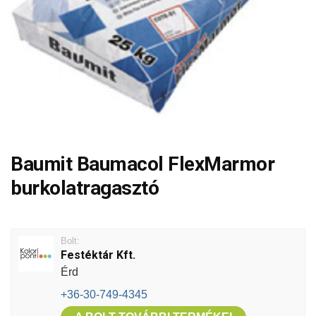
Baumit Baumacol FlexMarmor
burkolatragasztó
Bolt:
Festéktár Kft.
Érd
+36-30-749-4345