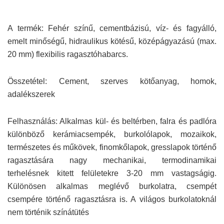
A termék: Fehér színű, cementbázisú, víz- és fagyálló,
emelt minőségű, hidraulikus kötésű, középágyazású (max.
20 mm) flexibilis ragasztóhabarcs.
Összetétel: Cement, szerves kötőanyag, homok,
adalékszerek
Felhasználás: Alkalmas kül- és beltérben, falra és padlóra
különböző kerámiacsempék, burkolólapok, mozaikok,
természetes és műkövek, finomkőlapok, gresslapok történő
ragasztására nagy mechanikai, termodinamikai
terhelésnek kitett felületekre 3-20 mm vastagságig.
Különösen alkalmas meglévő burkolatra, csempét
csempére történő ragasztásra is. A világos burkolatoknál
nem történik színátütés