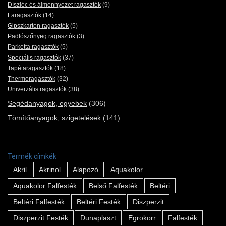
Díszléc és álmennyezet ragasztók
(9)
Faragasztók
(14)
Gipszkarton ragasztók
(5)
Padlószőnyeg ragasztók
(3)
Parketta ragasztók
(5)
Speciális ragasztók
(37)
Tapétaragasztók
(18)
Thermoragasztók
(32)
Univerzális ragasztók
(38)
Segédanyagok, egyebek
(306)
Tömítőanyagok, szigetelések
(141)
Termék címkék
Akril
Akrinol
Alapozó
Aquakolor
Aquakolor Falfesték
Belső Falfesték
Beltéri
Beltéri Falfesték
Beltéri Festék
Diszperzit
Diszperzit Festék
Dunaplaszt
Egrokorr
Falfesték