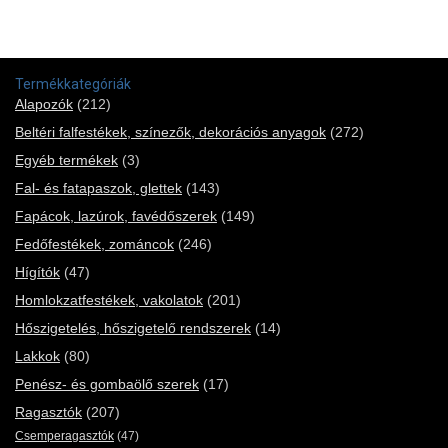
Termékkategóriák
Alapozók
(212)
Beltéri falfestékek, színezők, dekorációs anyagok
(272)
Egyéb termékek
(3)
Fal- és fatapaszok, glettek
(143)
Fapácok, lazúrok, favédőszerek
(149)
Fedőfestékek, zománcok
(246)
Hígítók
(47)
Homlokzatfestékek, vakolatok
(201)
Hőszigetelés, hőszigetelő rendszerek
(14)
Lakkok
(80)
Penész- és gombaölő szerek
(17)
Ragasztók
(207)
Csemperagasztók
(47)