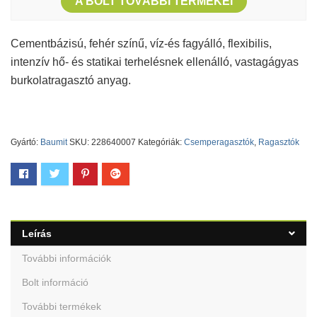
A BOLT TOVÁBBI TERMÉKEI
Cementbázisú, fehér színű, víz-és fagyálló, flexibilis,
intenzív hő- és statikai terhelésnek ellenálló, vastagágyas
burkolatragasztó anyag.
Gyártó:
Baumit
SKU:
228640007
Kategóriák:
Csemperagasztók
,
Ragasztók
Leírás
További információk
Bolt információ
További termékek