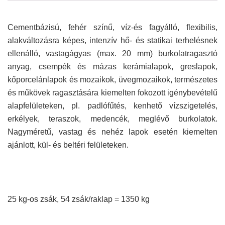
Cementbázisú, fehér színű, víz-és fagyálló, flexibilis,
alakváltozásra képes, intenzív hő- és statikai terhelésnek
ellenálló, vastagágyas (max. 20 mm) burkolatragasztó
anyag, csempék és mázas kerámialapok, greslapok,
kőporcelánlapok és mozaikok, üvegmozaikok, természetes
és műkövek ragasztására kiemelten fokozott igénybevételű
alapfelületeken, pl. padlófűtés, kenhető vízszigetelés,
erkélyek, teraszok, medencék, meglévő burkolatok.
Nagyméretű, vastag és nehéz lapok esetén kiemelten
ajánlott, kül- és beltéri felületeken.
25 kg-os zsák, 54 zsák/raklap = 1350 kg