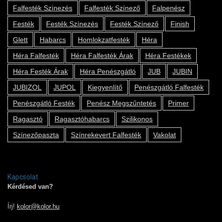
Falfesték Színezés
Falfesték Színező
Falpenész
Festék
Festék Színezés
Festék Színező
Finish
Glett
Habarcs
Homlokzatfesték
Héra
Héra Falfesték
Héra Falfesték Árak
Héra Festékek
Héra Festék Árak
Héra Penészgátló
JUB
JUBIN
JUBIZOL
JUPOL
Kiegyenlítő
Penészgátló Falfesték
Penészgátló Festék
Penész Megszűntetés
Primer
Ragasztó
Ragasztóhabarcs
Szilikonos
Színezőpaszta
Színrekevert Falfesték
Vakolat
Kapcsolat
Kérdésed van?
Írj!
kolor@kolor.hu