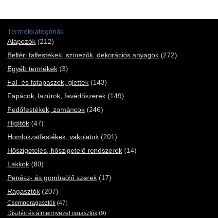
Termékkategóriák
Alapozók
(212)
Beltéri falfestékek, színezők, dekorációs anyagok
(272)
Egyéb termékek
(3)
Fal- és fatapaszok, glettek
(143)
Fapácok, lazúrok, favédőszerek
(149)
Fedőfestékek, zománcok
(246)
Hígítók
(47)
Homlokzatfestékek, vakolatok
(201)
Hőszigetelés, hőszigetelő rendszerek
(14)
Lakkok
(80)
Penész- és gombaölő szerek
(17)
Ragasztók
(207)
Csemperagasztók
(47)
Díszléc és álmennyezet ragasztók
(9)