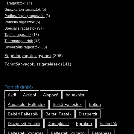
Faragasztók
(14)
Gipszkarton ragasztók
(5)
Padlószőnyeg ragasztók
(3)
Parketta ragasztók
(5)
Speciális ragasztók
(37)
Tapétaragasztók
(18)
Thermoragasztók
(32)
Univerzális ragasztók
(38)
Segédanyagok, egyebek
(306)
Tömítőanyagok, szigetelések
(141)
Termék címkék
Akril
Akrinol
Alapozó
Aquakolor
Aquakolor Falfesték
Belső Falfesték
Beltéri
Beltéri Falfesték
Beltéri Festék
Diszperzit
Diszperzit Festék
Dunaplaszt
Egrokorr
Falfesték
Falfesték Színezés
Falfesték Színező
Falpenész