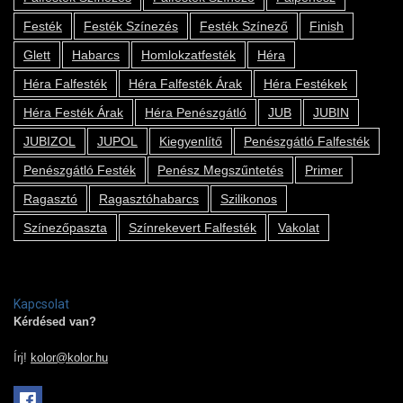
Festék
Festék Színezés
Festék Színező
Finish
Glett
Habarcs
Homlokzatfesték
Héra
Héra Falfesték
Héra Falfesték Árak
Héra Festékek
Héra Festék Árak
Héra Penészgátló
JUB
JUBIN
JUBIZOL
JUPOL
Kiegyenlítő
Penészgátló Falfesték
Penészgátló Festék
Penész Megszűntetés
Primer
Ragasztó
Ragasztóhabarcs
Szilikonos
Színezőpaszta
Színrekevert Falfesték
Vakolat
Kapcsolat
Kérdésed van?
Írj!
kolor@kolor.hu