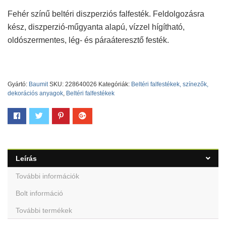
Fehér színű beltéri diszperziós falfesték. Feldolgozásra
kész, diszperzió-műgyanta alapú, vízzel hígítható,
oldószermentes, lég- és páraáteresztő festék.
Gyártó:
Baumit
SKU:
228640026
Kategóriák:
Beltéri falfestékek, színezők,
dekorációs anyagok
,
Beltéri falfestékek
Leírás
További információk
Bolt információ
További termékek