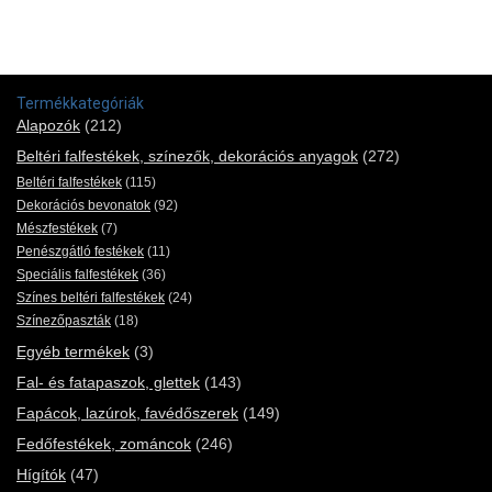
Termékkategóriák
Alapozók
(212)
Beltéri falfestékek, színezők, dekorációs anyagok
(272)
Beltéri falfestékek
(115)
Dekorációs bevonatok
(92)
Mészfestékek
(7)
Penészgátló festékek
(11)
Speciális falfestékek
(36)
Színes beltéri falfestékek
(24)
Színezőpaszták
(18)
Egyéb termékek
(3)
Fal- és fatapaszok, glettek
(143)
Fapácok, lazúrok, favédőszerek
(149)
Fedőfestékek, zománcok
(246)
Hígítók
(47)