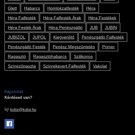
Glett
Habarcs
Homlokzatfesték
Héra
Héra Falfesték
Héra Falfesték Árak
Héra Festékek
Héra Festék Árak
Héra Penészgátló
JUB
JUBIN
JUBIZOL
JUPOL
Kiegyenlítő
Penészgátló Falfesték
Penészgátló Festék
Penész Megszűntetés
Primer
Ragasztó
Ragasztóhabarcs
Szilikonos
Színezőpaszta
Színrekevert Falfesték
Vakolat
Kapcsolat
Kérdésed van?
Írj!
kolor@kolor.hu