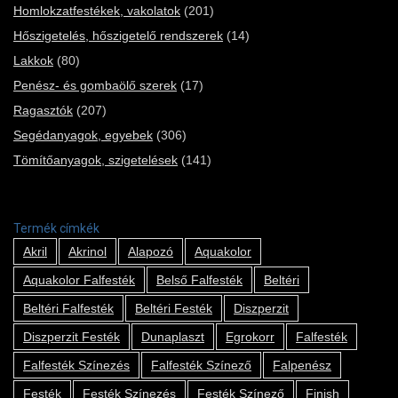
Homlokzatfestékek, vakolatok
(201)
Hőszigetelés, hőszigetelő rendszerek
(14)
Lakkok
(80)
Penész- és gombaölő szerek
(17)
Ragasztók
(207)
Segédanyagok, egyebek
(306)
Tömítőanyagok, szigetelések
(141)
Termék címkék
Akril
Akrinol
Alapozó
Aquakolor
Aquakolor Falfesték
Belső Falfesték
Beltéri
Beltéri Falfesték
Beltéri Festék
Diszperzit
Diszperzit Festék
Dunaplaszt
Egrokorr
Falfesték
Falfesték Színezés
Falfesték Színező
Falpenész
Festék
Festék Színezés
Festék Színező
Finish