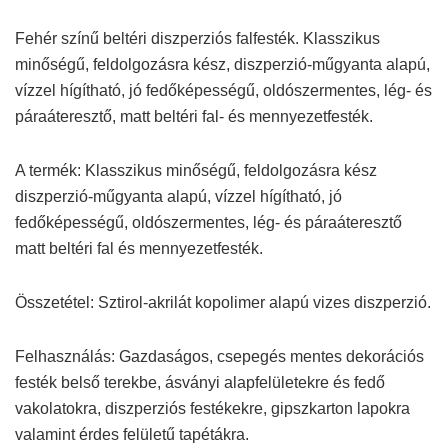
Fehér színű beltéri diszperziós falfesték. Klasszikus
minőségű, feldolgozásra kész, diszperzió-műgyanta alapú,
vízzel hígítható, jó fedőképességű, oldószermentes, lég- és
páraáteresztő, matt beltéri fal- és mennyezetfesték.
A termék: Klasszikus minőségű, feldolgozásra kész
diszperzió-műgyanta alapú, vízzel hígítható, jó
fedőképességű, oldószermentes, lég- és páraáteresztő
matt beltéri fal és mennyezetfesték.
Összetétel: Sztirol-akrilát kopolimer alapú vizes diszperzió.
Felhasználás: Gazdaságos, csepegés mentes dekorációs
festék belső terekbe, ásványi alapfelületekre és fedő
vakolatokra, diszperziós festékekre, gipszkarton lapokra
valamint érdes felületű tapétákra.