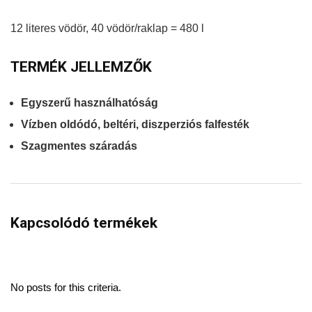
12 literes vödör, 40 vödör/raklap = 480 l
TERMÉK JELLEMZŐK
Egyszerű használhatóság
Vízben oldódó, beltéri, diszperziós falfesték
Szagmentes száradás
Kapcsolódó termékek
No posts for this criteria.