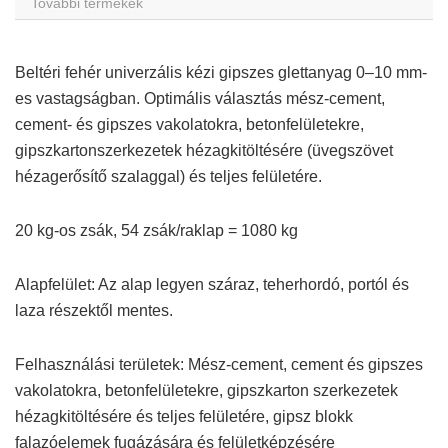
További termékek
Beltéri fehér univerzális kézi gipszes glettanyag 0–10 mm-
es vastagságban. Optimális választás mész-cement,
cement- és gipszes vakolatokra, betonfelületekre,
gipszkartonszerkezetek hézagkitöltésére (üvegszövet
hézagerősítő szalaggal) és teljes felületére.
20 kg-os zsák, 54 zsák/raklap = 1080 kg
Alapfelület: Az alap legyen száraz, teherhordó, portól és
laza részektől mentes.
Felhasználási területek: Mész-cement, cement és gipszes
vakolatokra, betonfelületekre, gipszkarton szerkezetek
hézagkitöltésére és teljes felületére, gipsz blokk
falazóelemek fugázására és felületképzésére