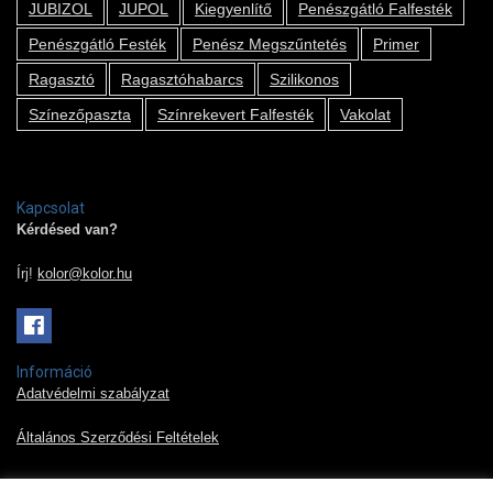
JUBIZOL
JUPOL
Kiegyenlítő
Penészgátló Falfesték
Penészgátló Festék
Penész Megszűntetés
Primer
Ragasztó
Ragasztóhabarcs
Szilikonos
Színezőpaszta
Színrekevert Falfesték
Vakolat
Kapcsolat
Kérdésed van?
Írj!
kolor@kolor.hu
Információ
Adatvédelmi szabályzat
Általános Szerződési Feltételek