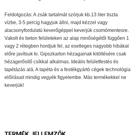
Feldolgozás: A zsák tartalmát szórjuk kb.13 liter tiszta
vízbe, 3-5 percig hagyjuk állni, majd kézzel vagy
alacsonyfordulatú keverőgéppel keverjük csomómentesre.
Vakolt és beton felületeken az alap minőségétől függően 1
vagy 2 rétegben hordjuk fel, az esetleges nagyobb hibákat
előre javítsuk ki. Gipszkarton hézagainak kitöltésére csak
hézagerősítő csíkkal alkalmas. Ideális felületfestés és
tapétázás alá. A tapéta és a festékgyártó cégek technológia
előírásait mindig vegyék figyelembe. Más termékekkel ne
keverjük!
TERMÉK JELLEMZŐK