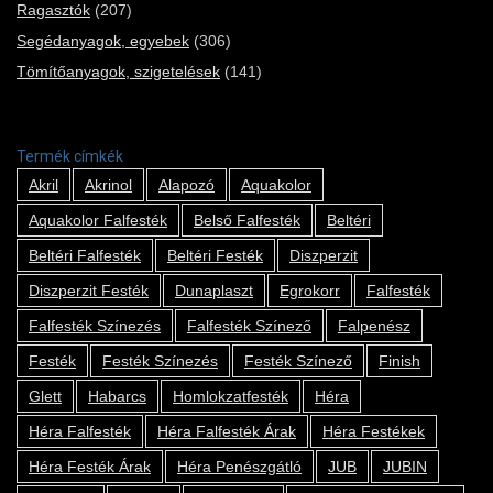
Ragasztók
(207)
Segédanyagok, egyebek
(306)
Tömítőanyagok, szigetelések
(141)
Termék címkék
Akril
Akrinol
Alapozó
Aquakolor
Aquakolor Falfesték
Belső Falfesték
Beltéri
Beltéri Falfesték
Beltéri Festék
Diszperzit
Diszperzit Festék
Dunaplaszt
Egrokorr
Falfesték
Falfesték Színezés
Falfesték Színező
Falpenész
Festék
Festék Színezés
Festék Színező
Finish
Glett
Habarcs
Homlokzatfesték
Héra
Héra Falfesték
Héra Falfesték Árak
Héra Festékek
Héra Festék Árak
Héra Penészgátló
JUB
JUBIN