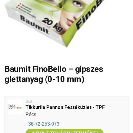
Baumit FinoBello – gipszes
glettanyag (0-10 mm)
Bolt:
Tikkurila Pannon Festéküzlet - TPF
Pécs
+36-72-253-073