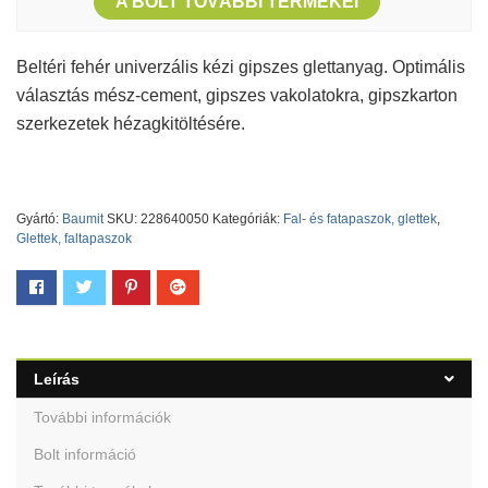
A BOLT TOVÁBBI TERMÉKEI
Beltéri fehér univerzális kézi gipszes glettanyag. Optimális
választás mész-cement, gipszes vakolatokra, gipszkarton
szerkezetek hézagkitöltésére.
Gyártó:
Baumit
SKU:
228640050
Kategóriák:
Fal- és fatapaszok, glettek
,
Glettek, faltapaszok
Leírás
További információk
Bolt információ