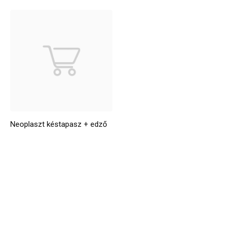
Neoplaszt késtapasz + edző